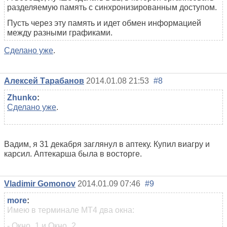
разделяемую память с синхронизированным доступом.
Пусть через эту память и идет обмен информацией
между разными графиками.
Сделано уже
.
Алексей Тарабанов
2014.01.08 21:53
#8
Zhunko
:
Сделано уже
.
Вадим, я 31 декабря заглянул в аптеку. Купил виагру и
карсил. Аптекарша была в восторге.
Vladimir Gomonov
2014.01.09 07:46
#9
more
:
Имею в терминале МТ4 два окна:
- Окно_1 и Окно_2.