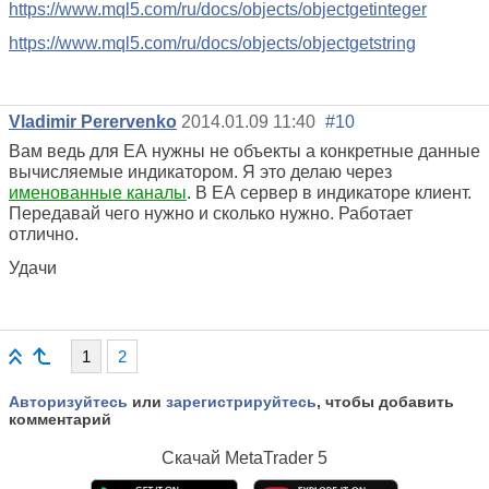
https://www.mql5.com/ru/docs/objects/objectgetinteger
https://www.mql5.com/ru/docs/objects/objectgetstring
Vladimir Perervenko
2014.01.09 11:40
#10
Вам ведь для ЕА нужны не объекты а конкретные данные
вычисляемые индикатором. Я это делаю через
именованные каналы
. В ЕА сервер в индикаторе клиент.
Передавай чего нужно и сколько нужно. Работает
отлично.
Удачи
1
2
Авторизуйтесь
или
зарегистрируйтесь
, чтобы добавить
комментарий
Скачай
MetaTrader 5