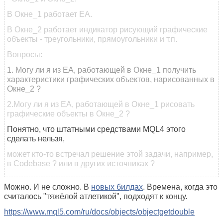
В Окне_1 работает ЕА.
В Окне_2 работает индикатор рисующий графические
объекты - треугольники, прямоугольники и т.п.
Вопросы:
1. Могу ли я из ЕА, работающей в Окне_1 получить
характеристики графических объектов, нарисованных в
Окне_2 ?
2.Могу ли я из ЕА, работающей в Окне_1 рисовать
графические объекты в Окне_2 ?
Понятно, что штатными средствами MQL4 этого
сделать нельзя,
может кто-то встречал решение этой задачи, например,
в Codebase ? или в других источниках ?
Можно. И не сложно. В
новых билдах
. Времена, когда это
считалось "тяжёлой атлетикой", подходят к концу.
https://www.mql5.com/ru/docs/objects/objectgetdouble