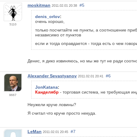
moskitman
#5
2011.02.01 20:38
denis_orlov
:
очень хорошо,
5110
только посчитайте не пункты, а соотношение при
независимо от пунктов
если и тогда оправдается - тогда есть о чем говор
Денис, я дико извиняюсь, но мы же тут не ради соотн
Alexander Sevastyanov
#6
2011.02.01 20:41
JonKatana
:
Канделябр
- торговая система, не требующая ин
9667
Неужели круче ловины?
Я считал что круче просто некуда.
LeMan
#7
2011.02.01 20:45