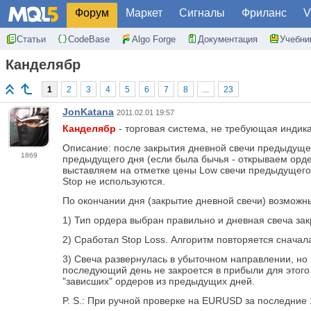
Форум
Маркет
Сигналы
Фриланс
V
Статьи
CodeBase
Algo Forge
Документация
Учебни
Канделябр
1
2
3
4
5
6
7
8
...
23
JonKatana
2011.02.01 19:57
Канделябр
- торговая система, не требующая индика
Описание: после закрытия дневной свечи предыдуще
1869
предыдущего дня (если была бычья - открываем ордер 
выставляем на отметке цены Low свечи предыдущего д
Stop не используются.
По окончании дня (закрытие дневной свечи) возможны
1) Тип ордера выбран правильно и дневная свеча за
2) Сработал Stop Loss. Алгоритм повторяется сначал
3) Свеча развернулась в убыточном направлении, но н
последующий день не закроется в прибыли для этого
"зависших" ордеров из предыдущих дней.
P. S.: При ручной проверке на EURUSD за последние