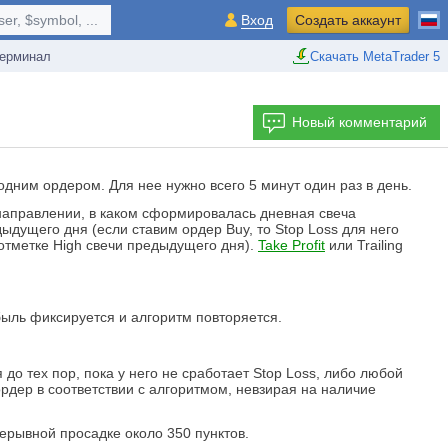
r, $symbol, ...
Вход
Создать аккаунт
ерминал
Скачать MetaTrader 5
Новый комментарий
дним ордером. Для нее нужно всего 5 минут один раз в день.
направлении, в каком сформировалась дневная свеча
ыдущего дня (если ставим ордер Buy, то Stop Loss для него
 отметке High свечи предыдущего дня).
Take Profit
или Trailing
быль фиксируется и алгоритм повторяется.
 до тех пор, пока у него не сработает Stop Loss, либо любой
рдер в соответствии с алгоритмом, невзирая на наличие
ерывной просадке около 350 пунктов.