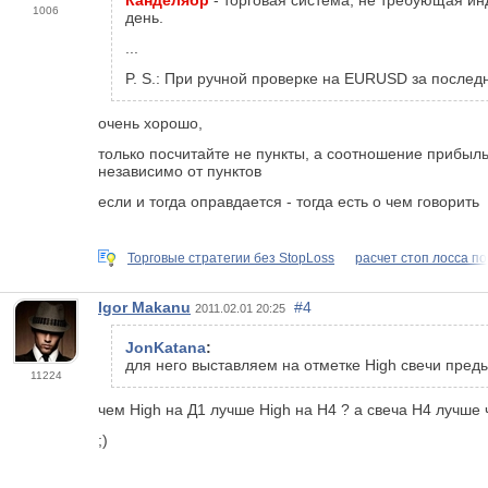
1006
день.
...
P. S.: При ручной проверке на EURUSD за послед
очень хорошо,
только посчитайте не пункты, а соотношение прибыл
независимо от пунктов
если и тогда оправдается - тогда есть о чем говорить
Торговые стратегии без StopLoss
расчет стоп лосса по
Igor Makanu
#4
2011.02.01 20:25
JonKatana
:
для него выставляем на отметке High свечи пред
11224
чем High на Д1 лучше High на Н4 ? а свеча Н4 лучше ч
;)