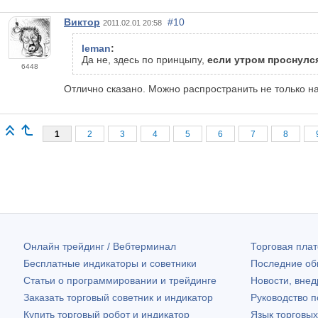
Виктор
#10
2011.02.01 20:58
leman
:
Да не, здесь по принцыпу,
если утром проснулся
6448
Отлично сказано. Можно распространить не только на
1
2
3
4
5
6
7
8
Онлайн трейдинг / Вебтерминал
Торговая пл
Бесплатные индикаторы и советники
Последние о
Статьи о программировании и трейдинге
Новости, внед
Заказать торговый советник и индикатор
Руководство 
Купить торговый робот и индикатор
Язык торговы