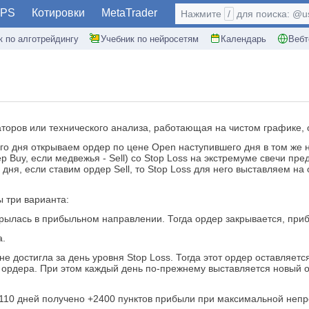
PS
Котировки
MetaTrader
Нажмите
/
для поиска: @use
к по алготрейдингу
Учебник по нейросетям
Календарь
Вебт
торов или технического анализа, работающая на чистом графике, о
го дня открываем ордер по цене Open наступившего дня в том же 
Buy, если медвежья - Sell) со Stop Loss на экстремуме свечи пред
ня, если ставим ордер Sell, то Stop Loss для него выставляем на
 три варианта:
крылась в прибыльном направлении. Тогда ордер закрывается, при
а.
е достигла за день уровня Stop Loss. Тогда этот ордер оставляется
 ордера. При этом каждый день по-прежнему выставляется новый о
 110 дней получено +2400 пунктов прибыли при максимальной непр