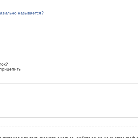
равильно называется?
лок?
 прицепить
дикаторов или технического анализа, работающая на чистом график