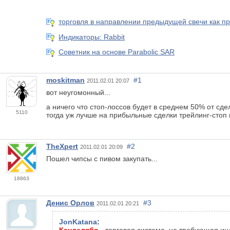
торговля в направлении предыдущей свечи как п
Индикаторы: Rabbit
Советник на основе Parabolic SAR
moskitman
#1
2011.02.01 20:07
вот неугомонный...
а ничего что стоп-лоссов будет в среднем 50% от сде
5110
тогда уж лучше на прибыльные сделки трейлинг-стоп
TheXpert
#2
2011.02.01 20:09
Пошел чипсы с пивом закупать...
18863
Денис Орлов
#3
2011.02.01 20:21
JonKatana
:
Канделябр
- торговая система, не требующая ин