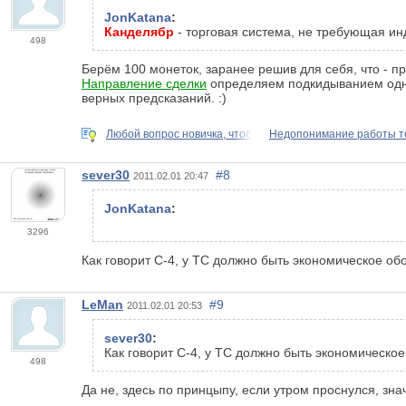
JonKatana
:
Канделябр
- торговая система, не требующая ин
498
Берём 100 монеток, заранее решив для себя, что - п
Направление сделки
определяем подкидыванием одной 
верных предсказаний. :)
Любой вопрос новичка, чтоб
Недопонимание работы т
sever30
#8
2011.02.01 20:47
JonKatana
:
3296
Как говорит С-4, у ТС должно быть экономическое об
LeMan
#9
2011.02.01 20:53
sever30
:
Как говорит С-4, у ТС должно быть экономическо
498
Да не, здесь по принцыпу, если утром проснулся, зн