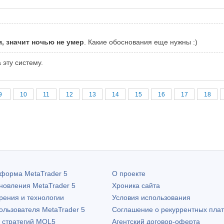
, значит ночью не умер
. Какие обоснования еще нужны :)
 эту систему.
9
10
11
12
13
14
15
16
17
18
атформа
MetaTrader 5
О проекте
бновления
MetaTrader 5
Хроника сайта
рения и технологии
Условия использования
пользователя
MetaTrader 5
Соглашение о рекуррентных пла
х стратегий MQL5
Агентский договор-оферта