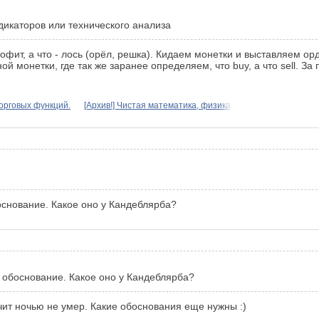
дикаторов или технического анализа
рофит, а что - лось (орёл, решка). Кидаем монетки и выставляем о
монетки, где так же заранее определяем, что buy, а что sell. За
орговых функций.
[Архив!] Чистая математика, физика,
основание. Какое оно у Кандеблярба?
е обоснование. Какое оно у Кандеблярба?
ачит ночью не умер. Какие обоснования еще нужны :)