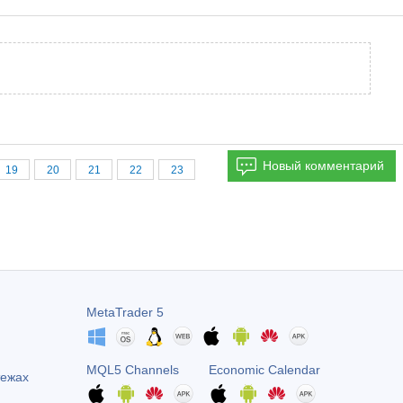
Новый комментарий
19
20
21
22
23
MetaTrader 5
MQL5 Channels
Economic Calendar
тежах