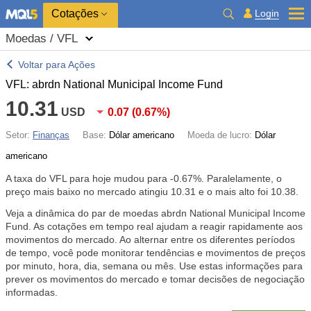
Cotações
Login
Moedas / VFL
Voltar para Ações
VFL: abrdn National Municipal Income Fund
10.31
USD
0.07
(
0.67%
)
Setor:
Finanças
Base:
Dólar americano
Moeda de lucro:
Dólar
americano
A taxa do VFL para hoje mudou para
-0.67%
. Paralelamente, o
preço mais baixo no mercado atingiu 10.31 e o mais alto foi 10.38.
Veja a dinâmica do par de moedas abrdn National Municipal Income
Fund. As cotações em tempo real ajudam a reagir rapidamente aos
movimentos do mercado. Ao alternar entre os diferentes períodos
de tempo, você pode monitorar tendências e movimentos de preços
por minuto, hora, dia, semana ou mês. Use estas informações para
prever os movimentos do mercado e tomar decisões de negociação
informadas.