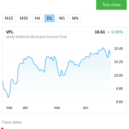
Tela cheia
M15
M30
H4
D1
W1
MN
VFL
10.61
0.00%
abrdn National Municipal Income Fund
Faixa diária