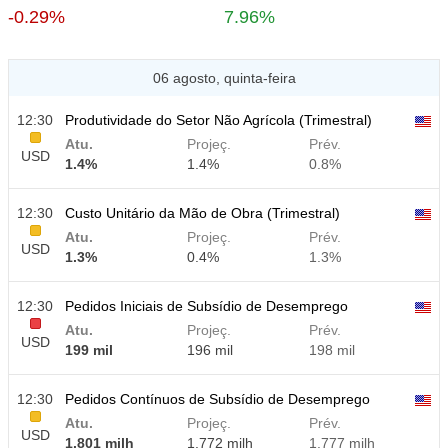
-0.29%
7.96%
06 agosto, quinta-feira
12:30
Produtividade do Setor Não Agrícola (Trimestral)
Atu.
Projeç.
Prév.
USD
1.4%
1.4%
0.8%
12:30
Custo Unitário da Mão de Obra (Trimestral)
Atu.
Projeç.
Prév.
USD
1.3%
0.4%
1.3%
12:30
Pedidos Iniciais de Subsídio de Desemprego
Atu.
Projeç.
Prév.
USD
199 mil
196 mil
198 mil
12:30
Pedidos Contínuos de Subsídio de Desemprego
Atu.
Projeç.
Prév.
USD
1.801 milh
1.772 milh
1.777 milh