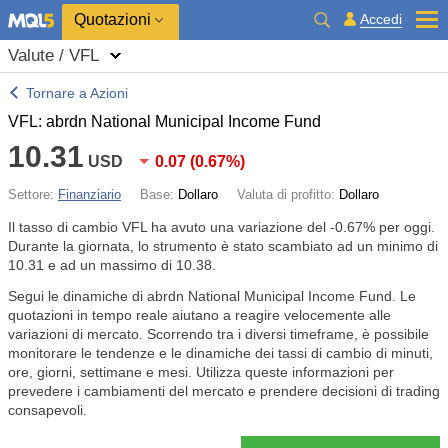
Quotazioni
Accedi
Valute / VFL
Tornare a Azioni
VFL: abrdn National Municipal Income Fund
10.31
USD
0.07
(
0.67%
)
Settore:
Finanziario
Base:
Dollaro
Valuta di profitto:
Dollaro
Il tasso di cambio VFL ha avuto una variazione del
-0.67%
per oggi.
Durante la giornata, lo strumento è stato scambiato ad un minimo di
10.31 e ad un massimo di 10.38.
Segui le dinamiche di abrdn National Municipal Income Fund. Le
quotazioni in tempo reale aiutano a reagire velocemente alle
variazioni di mercato. Scorrendo tra i diversi timeframe, è possibile
monitorare le tendenze e le dinamiche dei tassi di cambio di minuti,
ore, giorni, settimane e mesi. Utilizza queste informazioni per
prevedere i cambiamenti del mercato e prendere decisioni di trading
consapevoli.