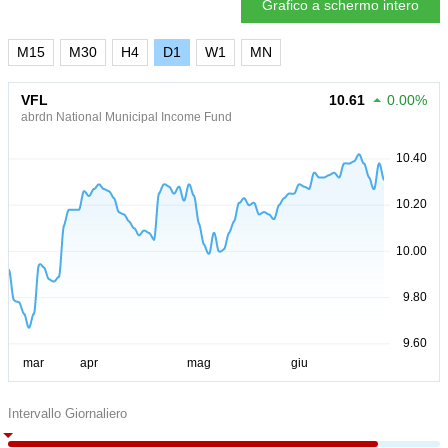
Grafico a schermo intero
M15
M30
H4
D1
W1
MN
VFL
10.61
0.00%
abrdn National Municipal Income Fund
Intervallo Giornaliero