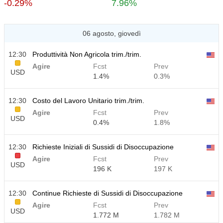
-0.29%
7.96%
06 agosto, giovedì
12:30
Produttività Non Agricola trim./trim.
Agire
Fcst
Prev
USD
1.4%
0.3%
12:30
Costo del Lavoro Unitario trim./trim.
Agire
Fcst
Prev
USD
0.4%
1.8%
12:30
Richieste Iniziali di Sussidi di Disoccupazione
Agire
Fcst
Prev
USD
196 K
197 K
12:30
Continue Richieste di Sussidi di Disoccupazione
Agire
Fcst
Prev
USD
1.772 M
1.782 M