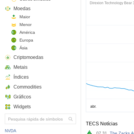
Direxion Technology Bear 
Moedas
Maior
Menor
América
Europa
Ásia
Criptomoedas
Metais
Índices
Commodities
Gráficos
Widgets
TECS Notícias
NVDA
07.31
The Zacks A