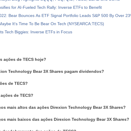
sifies for AI-Fueled Tech Rally: Inverse ETFs to Benefit
022: Bear Bounces As ETF Signal Portfolio Leads S&P 500 By Over 2
aybe It's Time To Be Bear On Tech (NYSEARCA:TECS)
its Tech Biggies: Inverse ETFs in Focus
as ações de TECS hoje?
xion Technology Bear 3X Shares pagam dividendos?
ões de TECS?
m ações de TECS?
ços mais altos das ações Direxion Technology Bear 3X Shares?
ços mais baixos das ações Direxion Technology Bear 3X Shares?