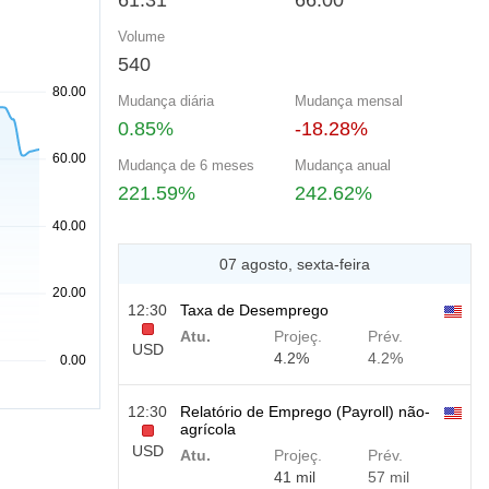
61.31
66.00
Volume
540
Mudança diária
Mudança mensal
0.85%
-18.28%
Mudança de 6 meses
Mudança anual
221.59%
242.62%
07 agosto, sexta-feira
12:30
Taxa de Desemprego
Atu.
Projeç.
Prév.
USD
4.2%
4.2%
12:30
Relatório de Emprego (Payroll) não-
agrícola
USD
Atu.
Projeç.
Prév.
41 mil
57 mil