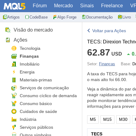
Fórum
Mercado
Sinais
Freelance
V
Artigos
CodeBase
Algo Forge
Documentação
Livro
Visão do mercado
Voltar para Ações
Ações
TECS: Direxion Techn
Tecnologia
62.87
USD
0
Finanças
Imobiliário
Setor:
Finanças
Base:
D
Energia
A taxa do TECS para ho
o mais alto foi 66.00.
Materiais-primas
Serviços de comunicação
Veja a dinâmica do par 
reagir rapidamente aos m
Consumo cíclico de demanda
pode monitorar tendênci
Consumo básico
informações para prever
Cuidados de saúde
Indústria
M5
M15
M30
Serviços públicos
TECS
Outros símbolos