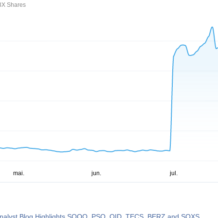
3X Shares
nalyst Blog Highlights SQQQ, PSQ, QID, TECS, BERZ and SOXS