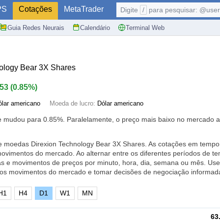
PS
Cotações
MetaTrader
Digite
/
para pesquisar: @user,
Guia Redes Neurais
Calendário
Terminal Web
ology Bear 3X Shares
.53
(
0.85%
)
ólar americano
Moeda de lucro:
Dólar americano
je mudou para
0.85%
. Paralelamente, o preço mais baixo no mercado a
de moedas Direxion Technology Bear 3X Shares. As cotações em tempo
ovimentos do mercado. Ao alternar entre os diferentes períodos de t
as e movimentos de preços por minuto, hora, dia, semana ou mês. Use
 os movimentos do mercado e tomar decisões de negociação informad
H1
H4
D1
W1
MN
63