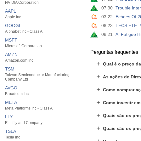
NVIDIA Corporation
07.30
Trouble Inten
AAPL
03.22
Echoes Of 2
Apple Inc
GOOGL
08.23
TECS ETF: M
Alphabet Inc - Class A
08.21
AI Fatigue H
MSFT
Microsoft Corporation
Perguntas frequentes
AMZN
Amazon.com Inc
Qual é o preço d
TSM
Taiwan Semiconductor Manufacturing
As ações de Dire
Company Ltd
AVGO
Como comprar aç
Broadcom Inc
META
Como investir e
Meta Platforms Inc - Class A
Quais são os pre
LLY
Eli Lilly and Company
Quais são os pre
TSLA
Tesla Inc