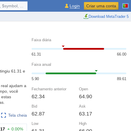
 $symbol, ...
Login
Criar uma conta
Download MetaTrader 5
Faixa diária
61.31
66.00
Faixa anual
tingiu 61.31 e
5.90
89.61
 real ajudam a
Fechamento anterior
Open
empo, você
62.34
64.90
 estas
as.
Bid
Ask
62.87
63.17
Tela cheia
Low
High
.17
0.00%