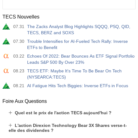
TECS Nouvelles
07.31
The Zacks Analyst Blog Highlights SQQQ, PSQ, QID,
TECS, BERZ and SOXS
07.30
Trouble Intensifies for AI-Fueled Tech Rally: Inverse
ETFs to Benefit
03.22
Echoes Of 2022: Bear Bounces As ETF Signal Portfolio
Leads S&P 500 By Over 23%
08.23
TECS ETF: Maybe It's Time To Be Bear On Tech
(NYSEARCA:TECS)
08.21
AI Fatigue Hits Tech Biggies: Inverse ETFs in Focus
Foire Aux Questions
Quel est le prix de l'action TECS aujourd'hui ?
L'action Direxion Technology Bear 3X Shares verse-t-
elle des dividendes ?