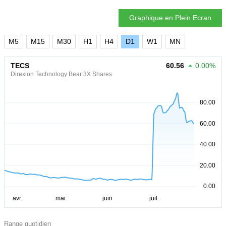
Graphique en Plein Ecran
M5
M15
M30
H1
H4
D1
W1
MN
TECS
60.56
0.00%
Direxion Technology Bear 3X Shares
Range quotidien