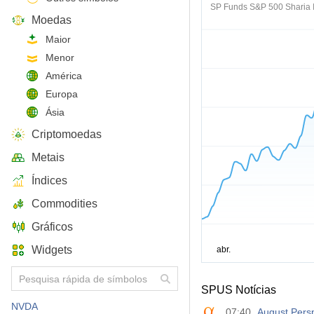
SP Funds S&P 500 Sharia I
Moedas
Maior
Menor
América
Europa
Ásia
Criptomoedas
Metais
Índices
Commodities
Gráficos
Widgets
SPUS Notícias
NVDA
07:40
August Pers