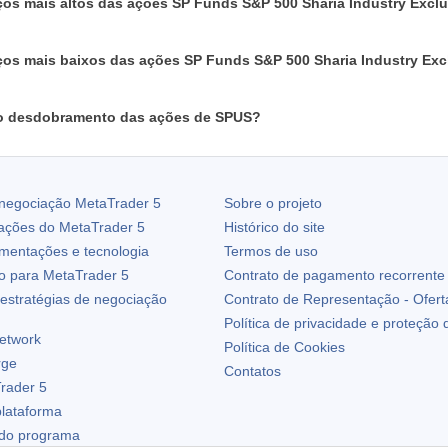
ços mais altos das ações SP Funds S&P 500 Sharia Industry Excl
ços mais baixos das ações SP Funds S&P 500 Sharia Industry Exc
o desdobramento das ações de SPUS?
 negociação
MetaTrader 5
Sobre o projeto
zações do
MetaTrader 5
Histórico do site
ementações e tecnologia
Termos de uso
io para
MetaTrader 5
Contrato de pagamento recorrente
estratégias de negociação
Contrato de Representação - Ofert
Política de privacidade e proteção
etwork
Política de Cookies
rge
Contatos
rader 5
plataforma
 do programa