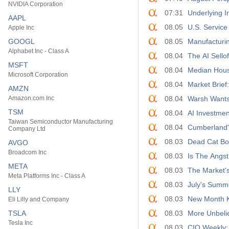
NVIDIA Corporation
07:31
Underlying I
AAPL
08.05
U.S. Service
Apple Inc
GOOGL
08.05
Manufacturi
Alphabet Inc - Class A
08.04
The AI Sello
MSFT
08.04
Median Hous
Microsoft Corporation
08.04
Market Brief
AMZN
Amazon.com Inc
08.04
Warsh Wants
TSM
08.04
AI Investmen
Taiwan Semiconductor Manufacturing
08.04
Cumberland
Company Ltd
08.03
Dead Cat Bo
AVGO
Broadcom Inc
08.03
Is The Angs
META
08.03
The Market'
Meta Platforms Inc - Class A
08.03
July's Summ
LLY
08.03
New Month K
Eli Lilly and Company
TSLA
08.03
More Unbeli
Tesla Inc
08.03
CIO Weekly: 