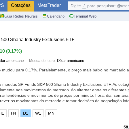
PS
Cotações
MetaTrader
Digite
/
para pesquisar: @user,
Guia Redes Neurais
Calendário
Terminal Web
00 Sharia Industry Exclusions ETF
.10
(
0.17%
)
ólar americano
Moeda de lucro:
Dólar americano
je mudou para
0.17%
. Paralelamente, o preço mais baixo no mercado a
de moedas SP Funds S&P 500 Sharia Industry Exclusions ETF. As cota
idamente aos movimentos do mercado. Ao alternar entre os diferentes 
rar tendências e movimentos de preços por minuto, hora, dia, seman
prever os movimentos do mercado e tomar decisões de negociação inf
H1
H4
D1
W1
MN
58