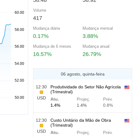
58.48
58.92
Volume
417
Mudança diária
Mudança mensal
0.17%
3.88%
Mudança de 6 meses
Mudança anual
16.57%
26.79%
06 agosto, quinta-feira
12:30
Produtividade do Setor Não Agrícola
(Trimestral)
USD
Atu.
Projeç.
Prév.
1.4%
1.4%
0.8%
12:30
Custo Unitário da Mão de Obra
(Trimestral)
USD
Atu.
Projeç.
Prév.