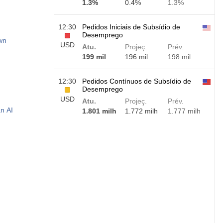
1.3%
0.4%
1.3%
12:30
Pedidos Iniciais de Subsídio de
Desemprego
wn
USD
Atu.
Projeç.
Prév.
199 mil
196 mil
198 mil
12:30
Pedidos Contínuos de Subsídio de
Desemprego
USD
Atu.
Projeç.
Prév.
n AI
1.801 milh
1.772 milh
1.777 milh