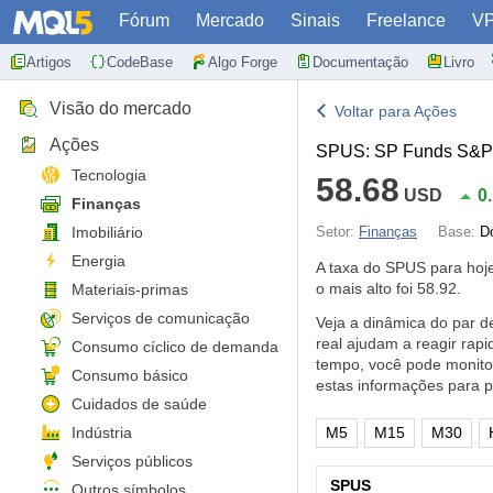
Fórum
Mercado
Sinais
Freelance
V
Artigos
CodeBase
Algo Forge
Documentação
Livro
Visão do mercado
Voltar para Ações
Ações
SPUS: SP Funds S&P 5
Tecnologia
58.68
USD
0
Finanças
Imobiliário
Setor:
Finanças
Base:
D
Energia
A taxa do SPUS para ho
o mais alto foi 58.92.
Materiais-primas
Serviços de comunicação
Veja a dinâmica do par 
real ajudam a reagir rap
Consumo cíclico de demanda
tempo, você pode monito
Consumo básico
estas informações para 
Cuidados de saúde
Indústria
M5
M15
M30
Serviços públicos
SPUS
Outros símbolos