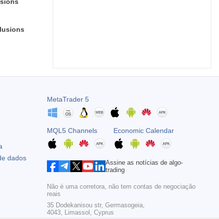
usions
lusions
MetaTrader 5
MQL5 Channels
Economic Calendar
a
 de dados
Assine as notícias de algo-
trading
Não é uma corretora, não tem contas de negociação
reais
35 Dodekanisou str, Germasogeia,
4043, Limassol, Cyprus