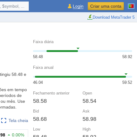
 $symbol, ...
Login
Criar uma conta
Download MetaTrader 5
Faixa diária
58.48
58.92
Faixa anual
tingiu 58.48 e
46.04
59.52
ções em tempo
Fechamento anterior
Open
períodos de
58.58
58.54
a ou mês. Use
ormadas.
Bid
Ask
58.68
58.98
Tela cheia
Low
High
.98
0.00%