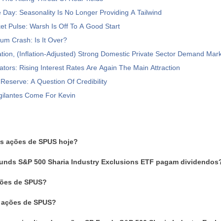
 Day: Seasonality Is No Longer Providing A Tailwind
t Pulse: Warsh Is Off To A Good Start
m Crash: Is It Over?
ation, (Inflation-Adjusted) Strong Domestic Private Sector Demand Ma
ators: Rising Interest Rates Are Again The Main Attraction
Reserve: A Question Of Credibility
gilantes Come For Kevin
as ações de SPUS hoje?
unds S&P 500 Sharia Industry Exclusions ETF pagam dividendos
ões de SPUS?
m ações de SPUS?