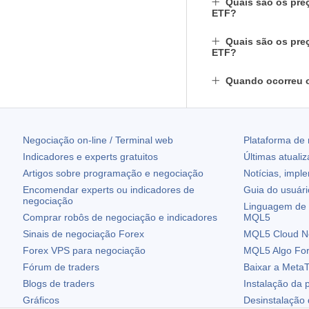
Quais são os pre
ETF?
Quais são os pre
ETF?
Quando ocorreu 
Negociação on-line / Terminal web
Plataforma de
Indicadores e experts gratuitos
Últimas atuali
Artigos sobre programação e negociação
Notícias, impl
Encomendar experts ou indicadores de
Guia do usuár
negociação
Linguagem de 
Comprar robôs de negociação e indicadores
MQL5
Sinais de negociação Forex
MQL5 Cloud N
Forex VPS para negociação
MQL5 Algo Fo
Fórum de traders
Baixar a
MetaT
Blogs de traders
Instalação da 
Gráficos
Desinstalação