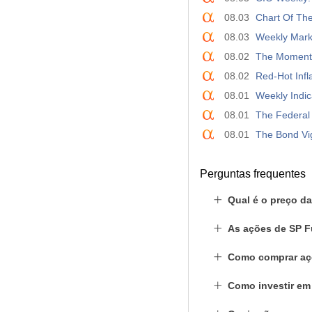
08.03
Chart Of The
08.03
Weekly Marke
08.02
The Momentu
08.02
Red-Hot Infl
08.01
Weekly Indic
08.01
The Federal 
08.01
The Bond Vi
Perguntas frequentes
Qual é o preço d
As ações de SP F
Como comprar aç
Como investir e