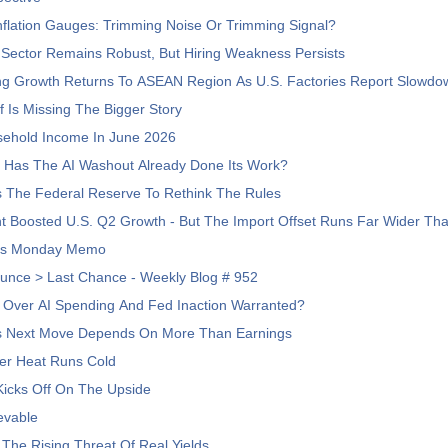
nflation Gauges: Trimming Noise Or Trimming Signal?
 Sector Remains Robust, But Hiring Weakness Persists
ng Growth Returns To ASEAN Region As U.S. Factories Report Slowdo
ff Is Missing The Bigger Story
ehold Income In June 2026
: Has The AI Washout Already Done Its Work?
 The Federal Reserve To Rethink The Rules
t Boosted U.S. Q2 Growth - But The Import Offset Runs Far Wider Tha
's Monday Memo
unce > Last Chance - Weekly Blog # 952
t Over AI Spending And Fed Inaction Warranted?
s Next Move Depends On More Than Earnings
er Heat Runs Cold
icks Off On The Upside
evable
The Rising Threat Of Real Yields