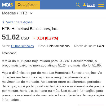
Cotações
Login
Moedas / HTB
Voltar para Ações
HTB: Hometrust Bancshares, Inc.
51.62
USD
0.14
(
0.27%
)
Setor:
Outros símbolos
Base:
Dólar americano
Moeda de lucro:
Dólar
americano
A taxa do HTB para hoje mudou para
-0.27%
. Paralelamente, o
preço mais baixo no mercado atingiu 51.24 e o mais alto foi 51.85.
Veja a dinâmica do par de moedas Hometrust Bancshares, Inc.. As
cotações em tempo real ajudam a reagir rapidamente aos
movimentos do mercado. Ao alternar entre os diferentes períodos
de tempo, você pode monitorar tendências e movimentos de preços
por minuto, hora, dia, semana ou mês. Use estas informações para
prever os movimentos do mercado e tomar decisões de negociação
informadas.