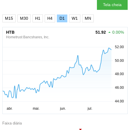
Tela cheia
M15
M30
H1
H4
D1
W1
MN
HTB
51.92
0.00%
Hometrust Bancshares, Inc.
Faixa diária