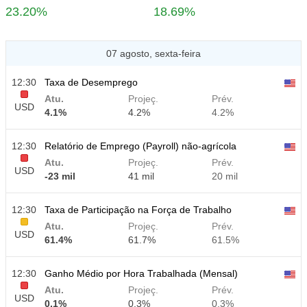
23.20%
18.69%
07 agosto, sexta-feira
12:30
Taxa de Desemprego
Atu.
Projeç.
Prév.
USD
4.1%
4.2%
4.2%
12:30
Relatório de Emprego (Payroll) não-agrícola
Atu.
Projeç.
Prév.
USD
-23 mil
41 mil
20 mil
12:30
Taxa de Participação na Força de Trabalho
Atu.
Projeç.
Prév.
USD
61.4%
61.7%
61.5%
12:30
Ganho Médio por Hora Trabalhada (Mensal)
Atu.
Projeç.
Prév.
USD
0.1%
0.3%
0.3%