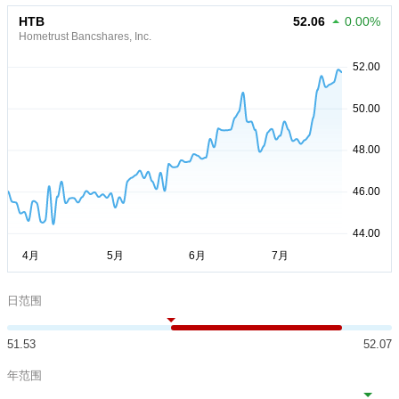
HTB
52.06
0.00%
Hometrust Bancshares, Inc.
日范围
51.53
52.07
年范围