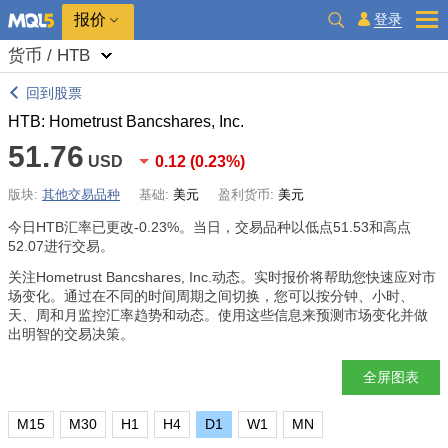
报价
登录
货币 / HTB
回到股票
HTB: Hometrust Bancshares, Inc.
51.76
USD
0.12
(
0.23%
)
版块:
其他交易品种
基础:
美元
盈利货币:
美元
今日HTB汇率已更改
-0.23%
。当日，交易品种以低点51.53和高点
52.07进行交易。
关注Hometrust Bancshares, Inc.动态。实时报价将帮助您快速应对市
场变化。通过在不同的时间周期之间切换，您可以按分钟、小时、
天、周和月监控汇率趋势和动态。使用这些信息来预测市场变化并做
出明智的交易决策。
全屏图表
M15
M30
H1
H4
D1
W1
MN