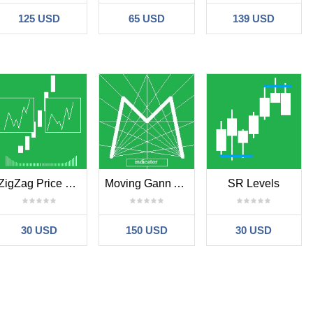
125 USD
65 USD
139 USD
ZigZag Price Movement Patterns
Moving Gann Angles Indicator
SR Levels
30 USD
150 USD
30 USD