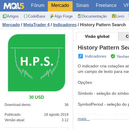
Fórum
Mercado
Sinais
Freelance
V
Artigos
CodeBase
Algo Forge
Documentação
Livro
Mercado
/
MetaTrader 4
/
Indicadores
/
History Pattern Search
Visão global
C
History Pattern Se
Indicadores
Yevhen
O indicador cria cotações 
um campo de texto para nav
Opções:
Símbolo - seleção do símbol
30 USD
SymbolPeriod - seleção do p
Download demo:
36
Publicado:
18 agosto 2019
IndicatorColor - cor do indic
mais...
Versão atual:
3.12
HorisontalShift - deslocam