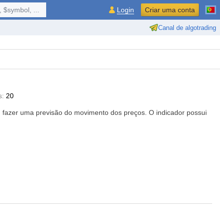
 $symbol, ...
Login
Criar uma conta
Canal de algotrading
s:
20
, fazer uma previsão do movimento dos preços. O indicador possui
 de barras;