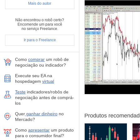
Mais do autor
Inverse - true inverte aspas, 
Não encontrou o robô certo?
ChartVerticalShiftStep - de
Encomende um para você
no serviço Freelance.
A seguir estão as configura
Ir para o Freelance
Como
comprar
um robô de
negociação ou indicador?
Execute seu EA na
hospedagem
virtual
Teste
indicadores/robôs de
negociação antes de comprá-
los
Quer
ganhar dinheiro
no
Produtos recomendad
Mercado?
Como
apresentar
um produto
para o consumidor final?