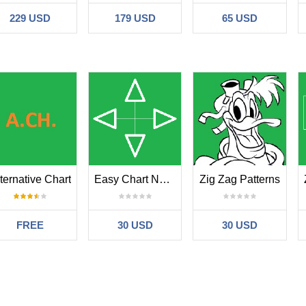
229 USD
179 USD
65 USD
ternative Chart
Easy Chart Navigate
Zig Zag Patterns
FREE
30 USD
30 USD
Sem comentários