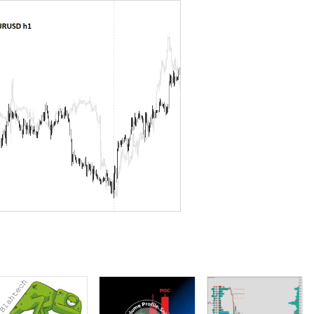
do);
 você pode pular imediatamente pressionando 'enter'.