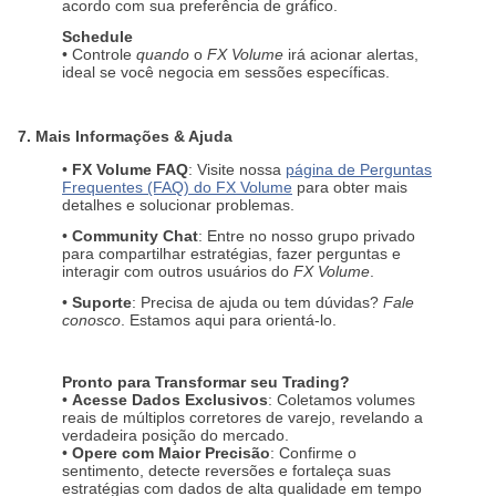
acordo com sua preferência de gráfico.
Schedule
• Controle
quando
o
FX Volume
irá acionar alertas,
ideal se você negocia em sessões específicas.
7. Mais Informações & Ajuda
•
FX Volume FAQ
: Visite nossa
página de Perguntas
Frequentes (FAQ) do FX Volume
para obter mais
detalhes e solucionar problemas.
•
Community Chat
: Entre no nosso grupo privado
para compartilhar estratégias, fazer perguntas e
interagir com outros usuários do
FX Volume
.
•
Suporte
: Precisa de ajuda ou tem dúvidas?
Fale
conosco
. Estamos aqui para orientá-lo.
Pronto para Transformar seu Trading?
•
Acesse Dados Exclusivos
: Coletamos volumes
reais de múltiplos corretores de varejo, revelando a
verdadeira posição do mercado.
•
Opere com Maior Precisão
: Confirme o
sentimento, detecte reversões e fortaleça suas
estratégias com dados de alta qualidade em tempo