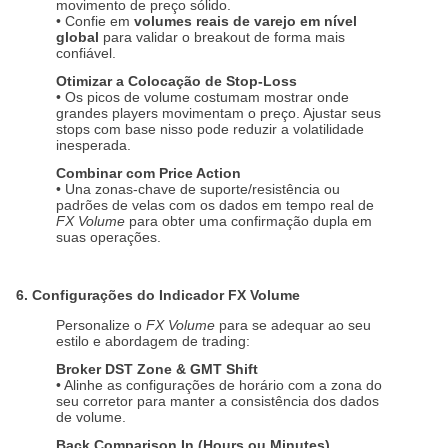
movimento de preço sólido.
• Confie em
volumes reais de varejo em nível
global
para validar o breakout de forma mais
confiável.
Otimizar a Colocação de Stop-Loss
• Os picos de volume costumam mostrar onde
grandes players movimentam o preço. Ajustar seus
stops com base nisso pode reduzir a volatilidade
inesperada.
Combinar com Price Action
• Una zonas-chave de suporte/resistência ou
padrões de velas com os dados em tempo real de
FX Volume
para obter uma confirmação dupla em
suas operações.
6. Configurações do Indicador FX Volume
Personalize o
FX Volume
para se adequar ao seu
estilo e abordagem de trading:
Broker DST Zone & GMT Shift
• Alinhe as configurações de horário com a zona do
seu corretor para manter a consistência dos dados
de volume.
Back Comparison In (Hours ou Minutes)