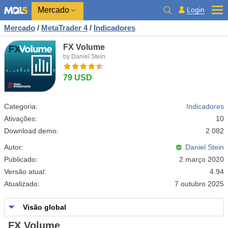
Mercado
Login
Mercado
/
MetaTrader 4
/
Indicadores
FX Volume
by Daniel Stein
79 USD
Categoria:
Indicadores
Ativações:
10
Download demo:
2 082
Autor:
Daniel Stein
Publicado:
2 março 2020
Versão atual:
4.94
Atualizado:
7 outubro 2025
Visão global
FX Volume