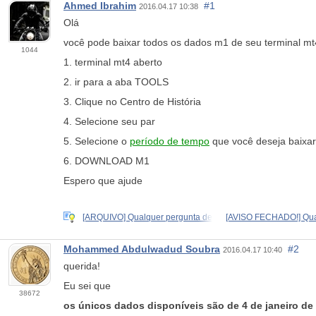
Ahmed Ibrahim
#1
2016.04.17 10:38
Olá
você pode baixar todos os dados m1 de seu terminal mt
1044
1. terminal mt4 aberto
2. ir para a aba TOOLS
3. Clique no Centro de História
4. Selecione seu par
5. Selecione o
período de tempo
que você deseja baixar
6. DOWNLOAD M1
Espero que ajude
[ARQUIVO] Qualquer pergunta de
[AVISO FECHADO!] Qua
Mohammed Abdulwadud Soubra
#2
2016.04.17 10:40
querida!
Eu sei que
38672
os únicos dados disponíveis são de 4 de janeiro de