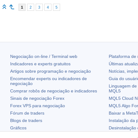
1
2
3
4
5
Negociação on-line / Terminal web
Plataforma de
Indicadores e experts gratuitos
Últimas atuali
Artigos sobre programação e negociação
Notícias, impl
Encomendar experts ou indicadores de
Guia do usuár
negociação
Linguagem de 
Comprar robôs de negociação e indicadores
MQL5
Sinais de negociação Forex
MQL5 Cloud N
Forex VPS para negociação
MQL5 Algo Fo
Fórum de traders
Baixar a
MetaT
Blogs de traders
Instalação da 
Gráficos
Desinstalação
Widgets grátis