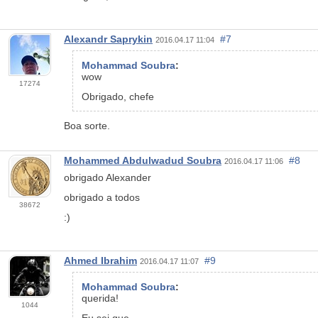
Alexandr Saprykin
#7
2016.04.17 11:04
Mohammad Soubra
:
wow
17274
Obrigado, chefe
Boa sorte.
Mohammed Abdulwadud Soubra
#8
2016.04.17 11:06
obrigado Alexander
obrigado a todos
38672
:)
Ahmed Ibrahim
#9
2016.04.17 11:07
Mohammad Soubra
:
querida!
1044
Eu sei que