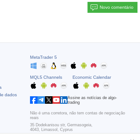
Novo comentário
MetaTrader 5
MQL5 Channels
Economic Calendar
a
 de dados
Assine as notícias de algo-
trading
Não é uma corretora, não tem contas de negociação
reais
35 Dodekanisou str, Germasogeia,
4043, Limassol, Cyprus
Copyright 2000-2026,
MetaQuotes Ltd