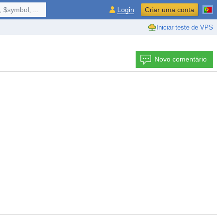
 $symbol, ...
Login
Criar uma conta
Iniciar teste de VPS
Novo comentário