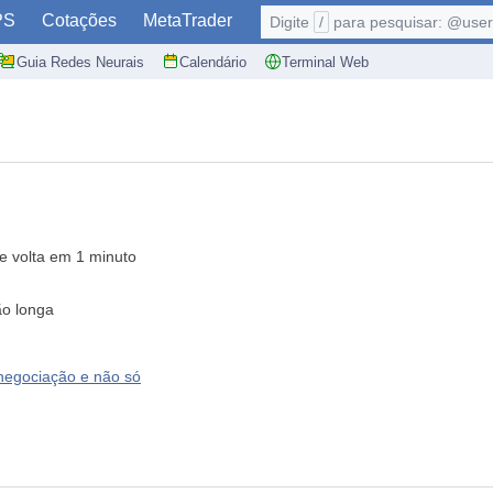
PS
Cotações
MetaTrader
Digite
/
para pesquisar: @user,
Guia Redes Neurais
Calendário
Terminal Web
 volta em 1 minuto
ão longa
 negociação e não só