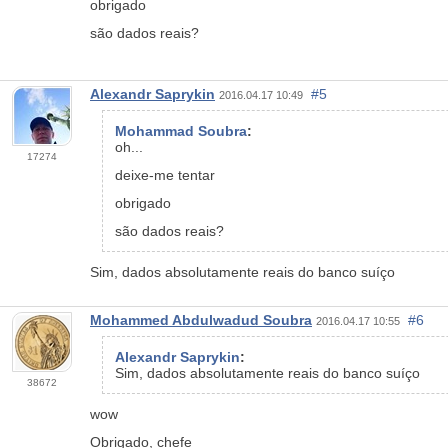
obrigado
são dados reais?
Alexandr Saprykin
#5
2016.04.17 10:49
Mohammad Soubra
:
oh...
17274
deixe-me tentar
obrigado
são dados reais?
Sim, dados absolutamente reais do banco suíço
Mohammed Abdulwadud Soubra
#6
2016.04.17 10:55
Alexandr Saprykin
:
Sim, dados absolutamente reais do banco suíço
38672
wow
Obrigado, chefe