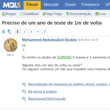
Fórum
Mercado
Sinais
Freelance
V
Artigos
CodeBase
Algo Forge
Documentação
Livro
Preciso de um ano de teste de 1m de volta
1
2
3
4
5
Mohammed Abdulwadud Soubra
2016.04.17 10:27
Hi
:)
38672
Eu tenho os dados de
EURUSD
3 meses e 2 semanas de
Alguém tem um ano de volta ou mais?
Ou alguém conhece um site que mantém uma história t
Aprendizado de máquina no trading: teoria, prática,
Da teoria à prática
Retrocesso/Optimização