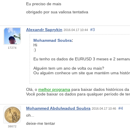
Eu preciso de mais
obrigado por sua valiosa tentativa
Alexandr Saprykin
#3
2016.04.17 10:44
Mohammad Soubra
:
Hi
17274
:)
Eu tenho os dados de EURUSD 3 meses e 2 semana
Alguém tem um ano de volta ou mais?
Ou alguém conhece um site que mantém uma históri
Olá, o
melhor programa
para baixar dados históricos da
Você pode baixar os dados para qualquer período de t
Mohammed Abdulwadud Soubra
#4
2016.04.17 10:46
oh...
deixe-me tentar
38672