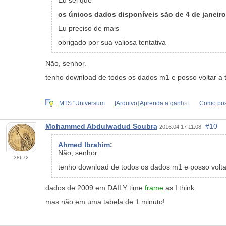
os únicos dados disponíveis são de 4 de janeir
Eu preciso de mais
obrigado por sua valiosa tentativa
Não, senhor.
tenho download de todos os dados m1 e posso voltar a 
MTS "Universum
[Arquivo] Aprenda a ganhar
Como pos
Mohammed Abdulwadud Soubra
#10
2016.04.17 11:08
Ahmed Ibrahim
:
Não, senhor.
38672
tenho download de todos os dados m1 e posso voltar
dados de 2009 em DAILY time
frame
as I think
mas não em uma tabela de 1 minuto!