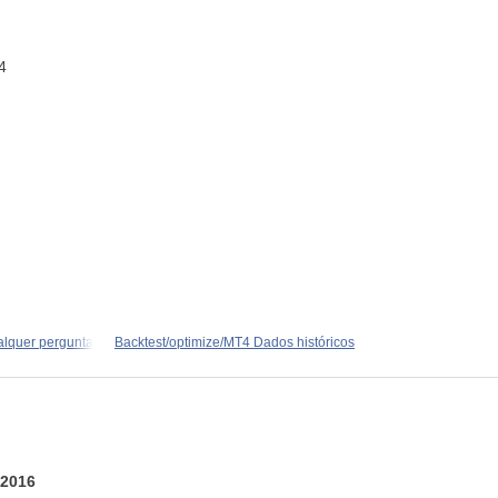
4
lquer pergunta
Backtest/optimize/MT4 Dados históricos
 2016