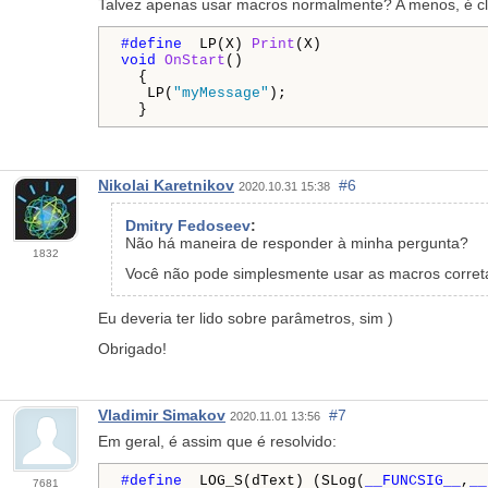
Talvez apenas usar macros normalmente? A menos, é c
#define 
 LP(X) 
Print
void
OnStart
()

  {

   LP(
"myMessage"
);

  }
Nikolai Karetnikov
#6
2020.10.31 15:38
Dmitry Fedoseev
:
Não há maneira de responder à minha pergunta?
1832
Você não pode simplesmente usar as macros corret
Eu deveria ter lido sobre parâmetros, sim )
Obrigado!
Vladimir Simakov
#7
2020.11.01 13:56
Em geral, é assim que é resolvido:
#define 
 LOG_S(dText) (SLog(
__FUNCSIG__
,
__
7681