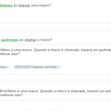
rênteses
ao
chamar
uma macro?
r
parênteses
ao
chamar
a macro?
ltimo a uma macro. Quando a macro é chamada, haverá um parêntese
lhorar isso?
 macros
[ARQUIVO!] Qualquer pergunta de
roÚltimo a uma macro. Quando a macro é chamada, haverá um parênt
melhorar isso?