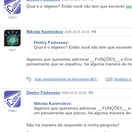
Qual é o objetivo? Então você não tem que escrever
pa
75987
Nikolai Karetnikov
#4
2020.10.31 15:15
Dmitry Fedoseev
:
Qual é o objetivo? Então você não tem que escreve
1832
digamos que queremos adicionar __FUNÇÕES__ e ErroÚ
pensamento que se espalhou, há alguma maneira de me
Auto-aprendizagem da linguagem MQL5
OOP, modelos e
Dmitry Fedoseev
#5
2020.10.31 15:20
Nikolai Karetnikov
:
digamos que queremos adicionar __FUNÇÕES__ e Er
75987
um pensamento que piscou, há alguma maneira de 
Não há maneira de responder à minha pergunta?