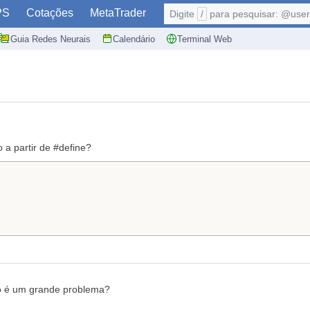
PS
Cotações
MetaTrader
Digite
/
para pesquisar: @user,
Guia Redes Neurais
Calendário
Terminal Web
a partir de #define?
o é um grande problema?