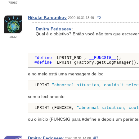
75987
Nikolai Karetnikov
#2
2020.10.31 13:49
Dmitry Fedoseev
:
Qual é o objetivo? Então você não tem que escreve
1832
#define 
 LPRINT_END , 
__FUNCSIG__
#define 
 LPRINT gFactory.getCLogManager().
e no meio está uma mensagem de log
LPRINT 
"abnormal situation, couldn't selec
sem o fechamento.
LPRINT (FUNCSIG, 
"abnormal situation, coul
ou o início (FUNCSIG para #define e depois um parêntes
Dmitry Fedoseev
#3
2020.10.31 14:08