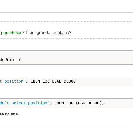
r
parênteses
? É um grande problema?
doPrint (
t position"
, ENUM_LOG_LEAD_DEBUG
dn't select position"
, ENUM_LOG_LEAD_DEBUG);
e no final