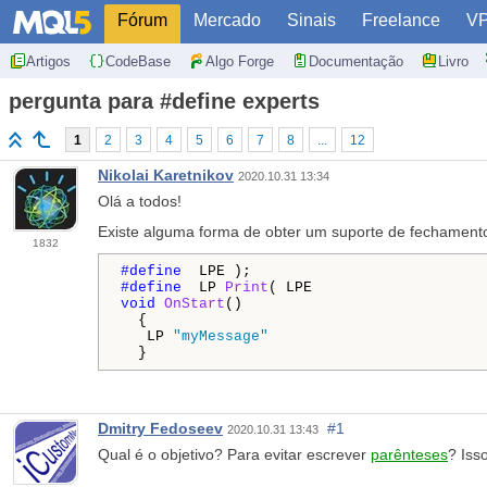
Fórum
Mercado
Sinais
Freelance
V
Artigos
CodeBase
Algo Forge
Documentação
Livro
pergunta para #define experts
1
2
3
4
5
6
7
8
...
12
Nikolai Karetnikov
2020.10.31 13:34
Olá a todos!
Existe alguma forma de obter um suporte de fechamento 
1832
#define 
#define 
 LP 
Print
void
OnStart
()

  {

   LP 
"myMessage"
  }
Dmitry Fedoseev
#1
2020.10.31 13:43
Qual é o objetivo? Para evitar escrever
parênteses
? Iss