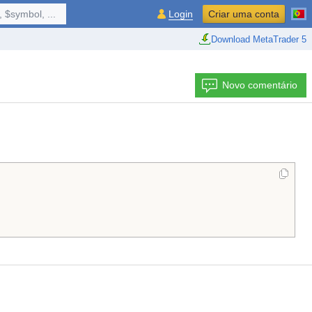
 $symbol, ...
Login
Criar uma conta
Download MetaTrader 5
Novo comentário