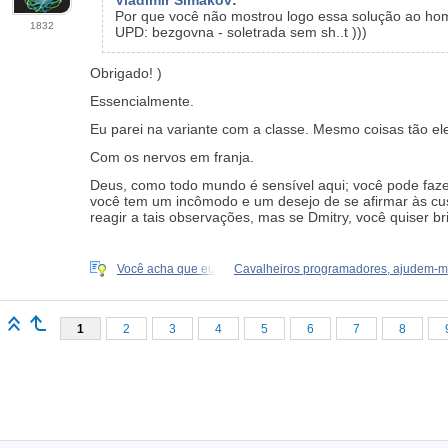
Vladimir Simakov
:
Por que você não mostrou logo essa solução ao h
1832
UPD: bezgovna - soletrada sem sh..t )))
Obrigado! )
Essencialmente.
Eu parei na variante com a classe. Mesmo coisas tão e
Com os nervos em franja.
Deus, como todo mundo é sensível aqui; você pode faze
você tem um incômodo e um desejo de se afirmar às cus
reagir a tais observações, mas se Dmitry, você quiser 
Você acha que eu
Cavalheiros programadores, ajudem-m
1
2
3
4
5
6
7
8