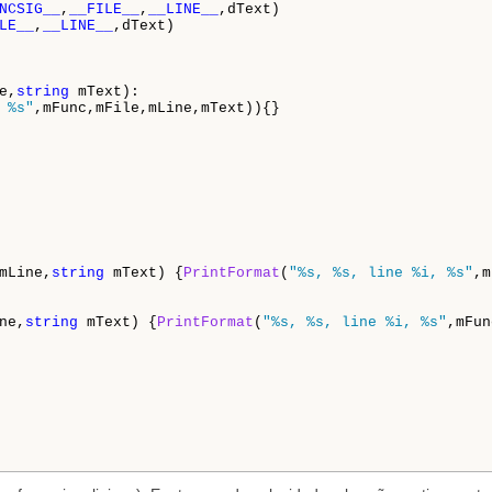
NCSIG__
,
__FILE__
,
__LINE__
LE__
,
__LINE__
,dText)

e,
string
 mText):

 %s"
,mFunc,mFile,mLine,mText)){}

mLine,
string
 mText) {
PrintFormat
(
"%s, %s, line %i, %s"
,m
ne,
string
 mText) {
PrintFormat
(
"%s, %s, line %i, %s"
,mFun