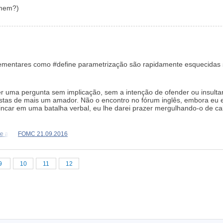
omem?)
lementares como #define parametrização são rapidamente esquecidas 
r uma pergunta sem implicação, sem a intenção de ofender ou insult
tas de mais um amador. Não o encontro no fórum inglês, embora eu e
brincar em uma batalha verbal, eu lhe darei prazer mergulhando-o de
e a
FOMC 21.09.2016
9
10
11
12