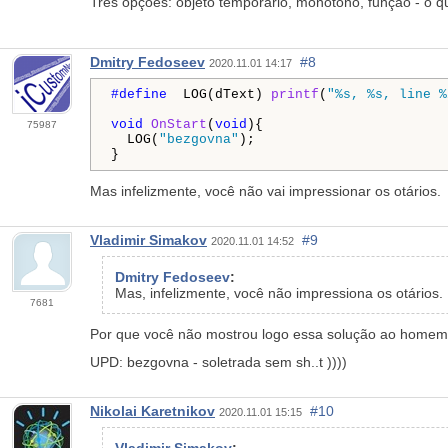
Três opções: objeto temporário, monótono, função - o que
Dmitry Fedoseev
#8
2020.11.01 14:17
#define 
 LOG(dText) 
printf
(
"%s, %s, line %
void
OnStart
(
void
){

75987
  LOG(
"bezgovna"
);

}
Mas infelizmente, você não vai impressionar os otários.
Vladimir Simakov
#9
2020.11.01 14:52
Dmitry Fedoseev
:
Mas, infelizmente, você não impressiona os otários.
7681
Por que você não mostrou logo essa solução ao homem
UPD: bezgovna - soletrada sem sh..t ))))
Nikolai Karetnikov
#10
2020.11.01 15:15