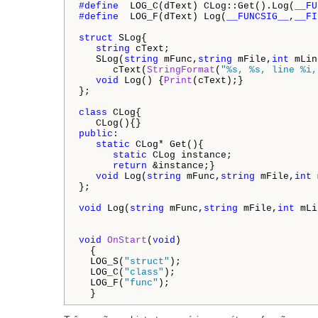
#define 
 LOG_C(dText) CLog::Get().Log(
__FU
#define 
 LOG_F(dText) Log(
__FUNCSIG__
,
__FI
struct
 SLog{

string
 cText;

   SLog(
string
 mFunc,
string
 mFile,
int
 mLin
      cText(
StringFormat
(
"%s, %s, line %i,
void
 Log() {
Print
(cText);}

};

class
 CLog{

public
:

static
 CLog* Get(){

static
 CLog instance;

return
 &instance;}

void
 Log(
string
 mFunc,
string
 mFile,
int
 
};

void
 Log(
string
 mFunc,
string
 mFile,
int
 mLi
void
OnStart
(
void
)

  {

  LOG_S(
"struct"
);

  LOG_C(
"class"
);

  LOG_F(
"func"
);

  }