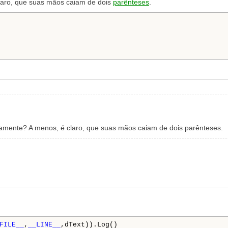
laro, que suas mãos caiam de dois
parênteses
.
amente? A menos, é claro, que suas mãos caiam de dois parênteses.
FILE__
,
__LINE__