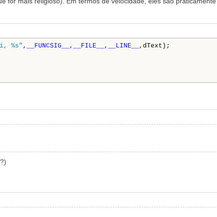
 for mais religioso). Em termos de velocidade, eles são praticamente i
i, %s"
,
__FUNCSIG__
,
__FILE__
,
__LINE__
,dText);

?)