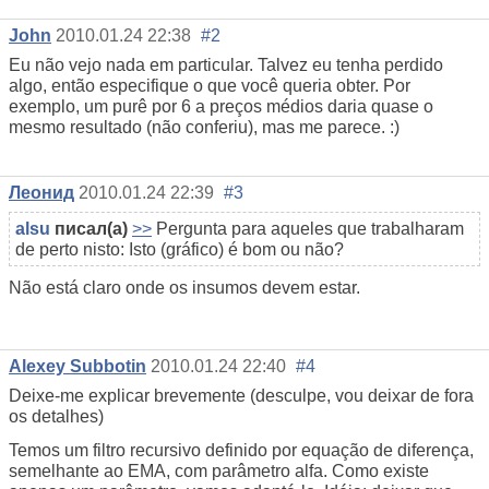
John
2010.01.24 22:38
#2
Eu não vejo nada em particular. Talvez eu tenha perdido
algo, então especifique o que você queria obter. Por
exemplo, um purê por 6 a preços médios daria quase o
mesmo resultado (não conferiu), mas me parece. :)
Леонид
2010.01.24 22:39
#3
alsu
писал(а)
>>
Pergunta para aqueles que trabalharam
de perto nisto: Isto (gráfico) é bom ou não?
Não está claro onde os insumos devem estar.
Alexey Subbotin
2010.01.24 22:40
#4
Deixe-me explicar brevemente (desculpe, vou deixar de fora
os detalhes)
Temos um filtro recursivo definido por equação de diferença,
semelhante ao EMA, com parâmetro alfa. Como existe