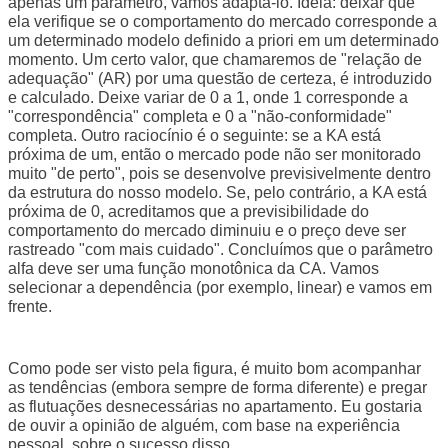
apenas um parâmetro, vamos adaptá-lo. Idéia: deixar que
ela verifique se o comportamento do mercado corresponde a
um determinado modelo definido a priori em um determinado
momento. Um certo valor, que chamaremos de "relação de
adequação" (AR) por uma questão de certeza, é introduzido
e calculado. Deixe variar de 0 a 1, onde 1 corresponde a
"correspondência" completa e 0 a "não-conformidade"
completa. Outro raciocínio é o seguinte: se a KA está
próxima de um, então o mercado pode não ser monitorado
muito "de perto", pois se desenvolve previsivelmente dentro
da estrutura do nosso modelo. Se, pelo contrário, a KA está
próxima de 0, acreditamos que a previsibilidade do
comportamento do mercado diminuiu e o preço deve ser
rastreado "com mais cuidado". Concluímos que o parâmetro
alfa deve ser uma função monotônica da CA. Vamos
selecionar a dependência (por exemplo, linear) e vamos em
frente.
Como pode ser visto pela figura, é muito bom acompanhar
as tendências (embora sempre de forma diferente) e pregar
as flutuações desnecessárias no apartamento. Eu gostaria
de ouvir a opinião de alguém, com base na experiência
pessoal, sobre o sucesso disso.