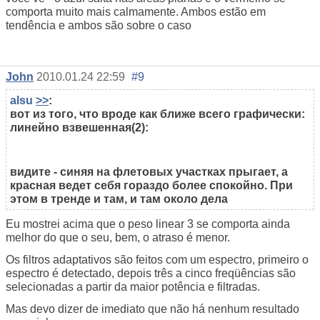
comporta muito mais calmamente. Ambos estão em
tendência e ambos são sobre o caso
John
2010.01.24 22:59
#9
alsu
>>
:
вот из того, что вроде как ближе всего графически:
линейно взвешенная(2):
видите - синяя на флетовых участках прыгает, а
красная ведет себя гораздо более спокойно. При
этом в тренде и там, и там около дела
Eu mostrei acima que o peso linear 3 se comporta ainda
melhor do que o seu, bem, o atraso é menor.
Os filtros adaptativos são feitos com um espectro, primeiro o
espectro é detectado, depois três a cinco freqüências são
selecionadas a partir da maior potência e filtradas.
Mas devo dizer de imediato que não há nenhum resultado