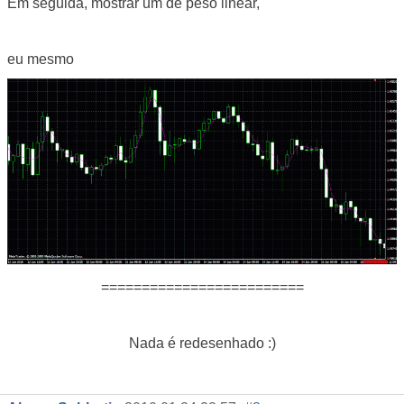
Em seguida, mostrar um de peso linear,
eu mesmo
=========================
Nada é redesenhado :)