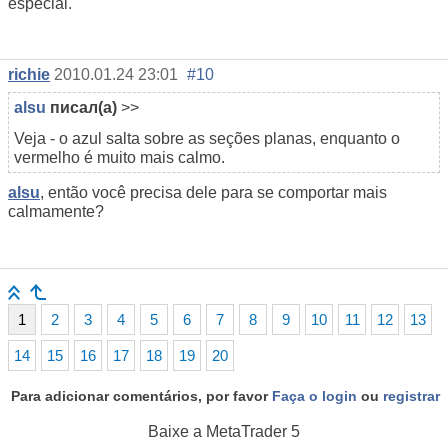
especial.
richie
2010.01.24 23:01
#10
alsu
писал(а)
>>
Veja - o azul salta sobre as seções planas, enquanto o
vermelho é muito mais calmo.
alsu
, então você precisa dele para se comportar mais
calmamente?
1
2
3
4
5
6
7
8
9
10
11
12
13
14
15
16
17
18
19
20
Para adicionar comentários, por favor
Faça o login
ou
registrar
Baixe a
MetaTrader 5