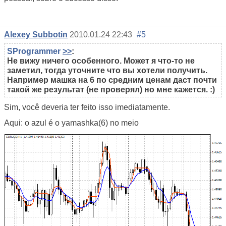
Alexey Subbotin
2010.01.24 22:43
#5
SProgrammer
>>
:
Не вижу ничего особенного. Может я что-то не
заметил, тогда уточните что вы хотели получить.
Например машка на 6 по средним ценам даст почти
такой же результат (не проверял) но мне кажется. :)
Sim, você deveria ter feito isso imediatamente.
Aqui: o azul é o yamashka(6) no meio