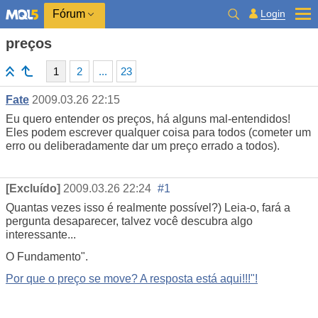
Login
Fórum
preços
1
2
...
23
Fate
2009.03.26 22:15
Eu quero entender os preços, há alguns mal-entendidos!
Eles podem escrever qualquer coisa para todos (cometer um
erro ou deliberadamente dar um preço errado a todos).
[Excluído]
2009.03.26 22:24
#1
Quantas vezes isso é realmente possível?) Leia-o, fará a
pergunta desaparecer, talvez você descubra algo
interessante...
O Fundamento".
Por que o preço se move? A resposta está aqui!!!"!