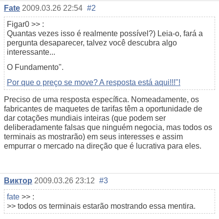
Fate
2009.03.26 22:54
#2
Figar0
>> :
Quantas vezes isso é realmente possível?) Leia-o, fará a
pergunta desaparecer, talvez você descubra algo
interessante...
O Fundamento".
Por que o preço se move? A resposta está aqui!!!"!
Preciso de uma resposta específica. Nomeadamente, os
fabricantes de maquetes de tarifas têm a oportunidade de
dar cotações mundiais inteiras (que podem ser
deliberadamente falsas que ninguém negocia, mas todos os
terminais as mostrarão) em seus interesses e assim
empurrar o mercado na direção que é lucrativa para eles.
Виктор
2009.03.26 23:12
#3
fate
>> :
>> todos os terminais estarão mostrando essa mentira.