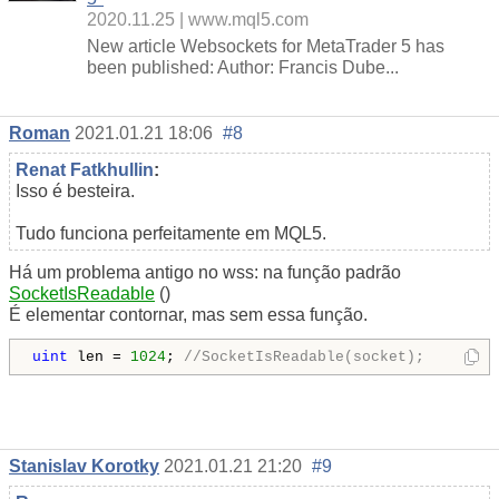
2020.11.25
www.mql5.com
New article Websockets for MetaTrader 5 has
been published: Author: Francis Dube...
Roman
2021.01.21 18:06
#8
Renat Fatkhullin
:
Isso é besteira.
Tudo funciona perfeitamente em MQL5.
Há um problema antigo no wss: na função padrão
SocketIsReadable
()
É elementar contornar, mas sem essa função.
uint
 len = 
1024
; 
//SocketIsReadable(socket);
Stanislav Korotky
2021.01.21 21:20
#9