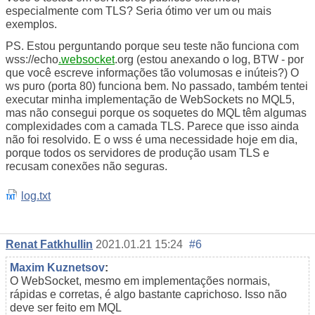
especialmente com TLS? Seria ótimo ver um ou mais
exemplos.
PS. Estou perguntando porque seu teste não funciona com
wss://echo
.websocket
.org (estou anexando o log, BTW - por
que você escreve informações tão volumosas e inúteis?) O
ws puro (porta 80) funciona bem. No passado, também tentei
executar minha implementação de WebSockets no MQL5,
mas não consegui porque os soquetes do MQL têm algumas
complexidades com a camada TLS. Parece que isso ainda
não foi resolvido. E o wss é uma necessidade hoje em dia,
porque todos os servidores
de produção
usam TLS e
recusam conexões não seguras.
log.txt
Renat Fatkhullin
2021.01.21 15:24
#6
Maxim Kuznetsov
:
O WebSocket, mesmo em implementações normais,
rápidas e corretas, é algo bastante caprichoso. Isso não
deve ser feito em MQL