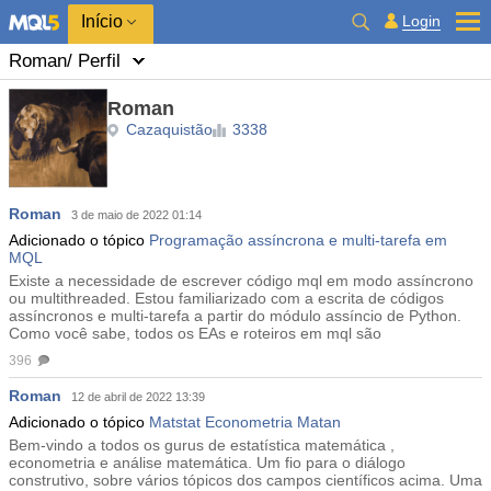
Início
Login
Roman
/ Perfil
Roman
Cazaquistão
3338
Roman
3 de maio de 2022 01:14
Adicionado o tópico
Programação assíncrona e multi-tarefa em
MQL
Existe a necessidade de escrever código mql em modo assíncrono
ou multithreaded. Estou familiarizado com a escrita de códigos
assíncronos e multi-tarefa a partir do módulo assíncio de Python.
Como você sabe, todos os EAs e roteiros em mql são
396
Roman
12 de abril de 2022 13:39
Adicionado o tópico
Matstat Econometria Matan
Bem-vindo a todos os gurus de estatística matemática ,
econometria e análise matemática. Um fio para o diálogo
construtivo, sobre vários tópicos dos campos científicos acima. Uma