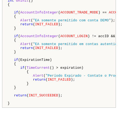
int
OnInit
()

{

if
(
AccountInfoInteger
(
ACCOUNT_TRADE_MODE
) == 
ACCO
   {

Alert
(
"EA somente permitido com conta DEMO"
);

return
(
INIT_FAILED
);

   }

if
(
AccountInfoInteger
(
ACCOUNT_LOGIN
) != accID && 
   {

Alert
(
"EA somente permitido em contas autentic
return
(
INIT_FAILED
);

   }

if
(ExpirationTime)

   {

if
(
TimeCurrent
() > expiration)

         {

Alert
(
"Período Expirado - Contate o Prog
return
(
INIT_FAILED
);

         }

   }

return
(
INIT_SUCCEEDED
);

}