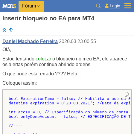
Login
Fórum
Inserir bloqueio no EA para MT4
Daniel Machado Ferreira
2020.03.23 00:55
Olá,
Estou tentando
colocar
o bloqueio no meu EA, ele aparece
os alertas porém continua abrindo ordens.
O que pode estar errado ???? Help...
Coloquei assim:
bool ExpirationTime = false; // Habilita o uso da Exp
datetime expiration = D'20.03.2021'; //Data da expira
int accID = 0; // Especificação do número da conta | 
bool onlyDemoAccount = false; // ESPECIFICAÇÃO DE TIP
//----
