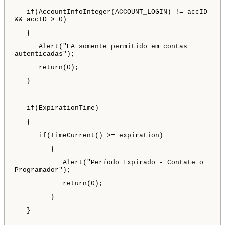
if(AccountInfoInteger(ACCOUNT_LOGIN) != accID
&& accID > 0)
{
Alert("EA somente permitido em contas
autenticadas");
return(0);
}
if(ExpirationTime)
{
if(TimeCurrent() >= expiration)
{
Alert("Período Expirado - Contate o
Programador");
return(0);
}
}