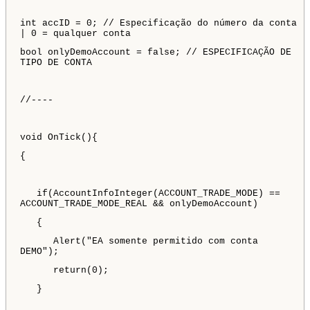
int accID = 0; // Especificação do número da conta
| 0 = qualquer conta
bool onlyDemoAccount = false; // ESPECIFICAÇÃO DE
TIPO DE CONTA
//----
void OnTick(){
{
if(AccountInfoInteger(ACCOUNT_TRADE_MODE) ==
ACCOUNT_TRADE_MODE_REAL && onlyDemoAccount)
{
Alert("EA somente permitido com conta
DEMO");
return(0);
}