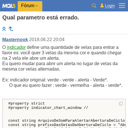
Login
Fórum
Qual parametro está errado.
Masternook
2018.06.22 20:04
O
indicador
define uma quantidade de velas para entrar a
favor ex: você quer 3 velas da mesma cor e quando chegar
na 2 vela ele abre um alerta.
Eu quero mudar para abrir um alerta no lugar de velas da
mesma cor velas alternadas.
Ex: indicador original: verde - verde - alerta - Verde*.
O que eu quero fazer : verde - vermelha - alerta - verde*.
#property strict 
#property indicator_chart_window // 


const string ArquivoDeSomParaAlertarAberturaDeCiclo = "alert.wav"; // Arquivo deve estar disponível na pasta "<mt4-dir>/Sounds/"
const string prefixoDasSetasDeAberturaDeCiclo = "Abertura do ciclo ";
const string prefixoDasMoldurasDelimitadorasDeCiclo = "Ciclo ";
const bool DIAGNOSTICO = false; // Ativar somente durante desenvolvimento!
input bool Check = True;
//--- Configurações disponíveis
input string Separador1 = "............................................................................................................."; // ### Disparo dos alertas ### 
   // Disparar alerta antes da abertura do ciclo de numero indicado
   input int AlertarAntesDaAberturaDeQualCiclo = 3; // Alertar antes da abertura de qual ciclo?
   input int AlertarComQuantosSegundosDeAntecedencia = 10; // Alertar com quantos segundos de antecedência? 
   input int QtdeVelasSeguidasParaAberturaDeUmCiclo = 2; // Velas seguidas para abertura de cada ciclo
   input int QtdeVelasSeguidasParaConfirmacaoDeUmCiclo = 3; // Velas seguidas para confirmação de um ciclo
   // Quanto menor a quantidade de velas percorridas, melhor o desempenho
   input int QtdeDeVelasAnterioresASeremConsideradas = 10; // Velas anteriores a ser consideradas
input string Separador2 = "............................................................................................................."; // ### Tipos de alerta ### 
   input bool AlertaSonoro = true; // Alerta sonoro (popup)?
   input bool AlertaPorEmail = false; // Alerta por e-mail?
input string Separador3 = "............................................................................................................."; // ### Formatação ### 
   input color corDaSetaDeAberturaDosCiclosDeAlta = clrDeepSkyBlue; // Cor para ciclos de alta
   input color corDaSetaDeAberturaDosCiclosDeBaixa = clrDeepPink; // Cor para ciclos de baixa
   input color corDaMolduraDelimitadoraDeCiclosConfirmados = clrDeepSkyBlue; // Cor para ciclos confirmados
   input color corDaMolduraDelimitadoraDeCiclosNaoConfirmados = clrDeepPink; // Cor para ciclos não confirmados
   input ENUM_LINE_STYLE tracejadoDosCiclos = STYLE_DASH; // Estilo da moldura
input string Separador4 = "............................................................................................................."; // ### Licença de uso ### 



#include <stdlib.mqh> // ErrorDescription(...)

#define MAIN_SUBWINDOW 0
#define TAMANHO_MAXIMO_DO_CODIGO_DOS_OBJETOS 62
#define TAMANHO_MAXIMO_DA_DESCRICAO_DOS_OBJETOS 63

enum ENUM_TIPO_DE_CICLO
{
   CICLO_DE_BAIXA = -1,
   NENHUM_CICLO = 0,
   CICLO_DE_ALTA = 1
};

//--- Variáveis globais (Inicializaçao deve ocorrer no bloco "OnInit()")   
int
   qtdeVelasSeguidasDeAlta, 
   qtdeVelasSeguidasDeBaixa,
   qtdeCiclosNaoConfirmados;
ENUM_TIPO_DE_CICLO tipoDoCicloAnterior;
bool houveVelaNaDirecaoOpostaDoCicloAnterior;
//+------------------------------------------------------------------+
//| Custom indicator initialization function                         |
//+------------------------------------------------------------------+
int init()
  {
//---
   // Inicialização de variáveis globais
   zerarContagemDeCiclos();
//--- indicator buffers mapping
   
//---
   return(INIT_SUCCEEDED);
  }
//+------------------------------------------------------------------+
int start()
{
   handleTick();
   return(0);
}
//+------------------------------------------------------------------+
int deinit()
{
   const int reason = UninitializeReason();
   limpeza();
   return(0);  
}
//+------------------------------------------------------------------+
void zerarContagemDeCiclos()
{
   qtdeVelasSeguidasDeAlta = 0;
   qtdeVelasSeguidasDeBaixa = 0;
   qtdeCiclosNaoConfirmados = 0;
   
   tipoDoCicloAnterior = NENHUM_CICLO;
   houveVelaNaDirecaoOpostaDoCicloAnterior = true;
   
   Comment("Ex Tentativa: nenhuma rodada de ciclos não confirmados em andamento");    
}

//+------------------------------------------------------------------+
int handleTick()
{
   int    qtdeVelasProcessadas = IndicatorCounted(); // Returns the number of bars that have not changed since the last indicator call.
   
   //---- check for possible errors
   if(qtdeVelasProcessadas < 0) return(-1);
   int idxPrimeiraVela = (Bars -qtdeVelasProcessadas -1); // Index of the oldest bar, starting from which calculations must be started
   if (idxPrimeiraVela > (QtdeDeVelasAnterioresASeremConsideradas -1))                 // If there are too many bars...
      idxPrimeiraVela = (QtdeDeVelasAnterioresASeremConsideradas -1);                  // ..calculate for specified amount.   

   for(int idxVelaAtual = idxPrimeiraVela; idxVelaAtual >= 0; idxVelaAtual--) // The indicator array is calculated from the oldest bar to the zero one.
   { // 0 = Vela ainda aberta; 1 = Ultima vela fechada

      bool 
         velaFechada;
      int idxUltimaVelaFechada = idxVelaAtual;
      if(idxVelaAtual > 0)
      {
         velaFechada = true;
      }
      else if(novaVela())
      {
         velaFechada = true;
         idxUltimaVelaFechada = 1;
         /*
         int segundosRestantes = segundosRestantesNaVelaAberta();
         int percentualRestante = (int)(((1.0 * segundosRestantes)/PeriodSeconds()) * 100);
         idxUltimaVelaFechada = (percentualRestante < 67? 0: 1);
      */
      }
      else
      {
         velaFechada = false;
         if(qtdeCiclosNaoConfirmados == (AlertarAntesDaAberturaDeQualCiclo -1))
         {
            bool 
               aberturaIminenteDeUmCicloDeAlta  = (qtdeVelasSeguidasDeAlta  == (QtdeVelasSeguidasParaAberturaDeUmCiclo -1) && Close[0] > Open[0]),
               aberturaIminenteDeUmCicloDeBaixa = (qtdeVelasSeguidasDeBaixa == (QtdeVelasSeguidasParaAberturaDeUmCiclo -1) && Close[0] < Open[0]);
            if(aberturaIminenteDeUmCicloDeAlta
            || aberturaIminenteDeUmCicloDeBaixa)
            {
               // Abertura do último ciclo deve ser indicada com antecedencia!
               bool velaFechando = velaAbertaFechando(AlertarComQuantosSegundosDeAntecedencia, idxUltimaVelaFechada);
               if(velaFechando)
               {
                  // Alerta
                  AlertarComAntecedenciaAAberturaDoProximoCiclo();
               }            
            }
         }
      }
      
      static datetime ultimaVelaFechadaProcessada;
      if(velaFechada 
      && Time[idxUltimaVelaFechada] > ultimaVelaFechadaProcessada) // Considera apenas uma vez a vela aberta
      {         
         bool cicloEstavaAberto = false;
         ENUM_TIPO_DE_CICLO tipoDoMovimentoASerConfirmado = NENHUM_CICLO; // alta ou baixa
         if(qtdeVelasSeguidasDeAlta == QtdeVelasSeguidasParaAberturaDeUmCiclo
         || qtdeVelasSeguidasDeBaixa == QtdeVelasSeguidasParaAberturaDeUmCiclo)
         {
            cicloEstavaAberto = true; // Confirmação pendente
            if(qtdeVelasSeguidasDeAlta == QtdeVelasSeguidasParaAberturaDeUmCiclo)
            {
               tipoDoMovimentoASerConfirmado = CICLO_DE_ALTA;   
            }
            else if(qtdeVelasSeguidasDeBaixa == QtdeVelasSeguidasParaAberturaDeUmCiclo)
            {
               tipoDoMovimentoASerConfirmado = CICLO_DE_BAIXA;                    
            }
         }
   
         // Desempenho máximo: cada vela (incluindo a vela aberta) é lida uma e apenas uma vez
         if(Close[idxUltimaVelaFechada] > Open[idxUltimaVelaFechada]) // Alta
         {
            if(tipoDoCicloAnterior == CICLO_DE_BAIXA)
            {
               houveVelaNaDirecaoOpostaDoCicloAnterior = true;
            }   
            if(houveVelaNaDirecaoOpostaDoCicloAnterior)
            {
               qtdeVelasSeguidasDeAlta++;
               qtdeVelasSeguidasDeBaixa = 0;
            }
         }
         else if(Close[idxUltimaVelaFechada] < Open[idxUltimaVelaFechada]) // Baixa
         {
            if(tipoDoCicloAnterior == CICLO_DE_ALTA)
            {
               houveVelaNaDirecaoOpostaDoCicloAnterior = true;
            }  
            if(houveVelaNaDirecaoOpostaDoCicloAnterior)
            {
               qtdeVelasSeguidasDeBaixa++;
               qtdeVelasSeguidasDeAlta = 0;
            } 
         }
         else
         {
            qtdeVelasSeguidasDeAlta = 0;
            qtdeVelasSeguidasDeBaixa = 0;         
         }
         
         bool cicloFoiAberto = (qtdeVelasSeguidasDeAlta == QtdeVelasSeguidasParaAberturaDeUmCiclo
                             || qtdeVelasSeguidasDeBaixa == QtdeVelasSeguidasParaAberturaDeUmCiclo);
         if(cicloFoiAberto)
         {
            ENUM_TIPO_DE_CICLO tipoDoCicloQueFoiAberto = NENHUM_CICLO;
            if(qtdeVelasSeguidasDeAlta == QtdeVelasSeguidasParaAberturaDeUmCiclo)
            {
               tipoDoCicloQueFoiAberto = CICLO_DE_ALTA;   
            }
            else if(qtdeVelasSeguidasDeBaixa == QtdeVelasSeguidasParaAberturaDeUmCiclo)
            {
               tipoDoCicloQueFoiAberto = CICLO_DE_BAIXA;                    
            }         
            IlustrarAberturaDoCiclo(idxUltimaVelaFechada, tipoDoCicloQueFoiAberto);            
         }
   
         if(cicloEstavaAberto)
         {
            int numeroDoCicloAtual = qtdeCiclosNaoConfirmados + 1;
            bool confirmado;
            if(qtdeVelasSeguidasDeAlta == QtdeVelasSeguidasParaConfirmacaoDeUmCiclo
            || qtdeVelasSeguidasDeBaixa == QtdeVelasSeguidasParaConfirmacaoDeUmCiclo)
            {
               qtdeCiclosNaoConfirmados = 0; // Zera contagem de ciclos
               confirmado = true;
            }
            else // Caso o ciclo aberto não seja confirmado
            {
               qtdeCiclosNaoConfirmados++;
               confirmado = false;
            }
            if(confirmado == false)
            {
               // Sobreposição de ciclos: restaura o último incremento na contagem das velas seguidas, pois 
               //  a última vela deve ser considerada também no próximo ciclo
          