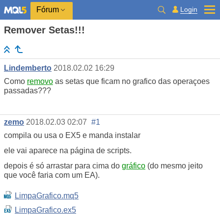
Login
Fórum
Remover Setas!!!
Lindemberto
2018.02.02 16:29
Como
removo
as setas que ficam no grafico das operaçoes
passadas???
zemo
2018.02.03 02:07
#1
compila ou usa o EX5 e manda instalar
ele vai aparece na página de scripts.
depois é só arrastar para cima do
gráfico
(do mesmo jeito
que você faria com um EA).
LimpaGrafico.mq5
LimpaGrafico.ex5