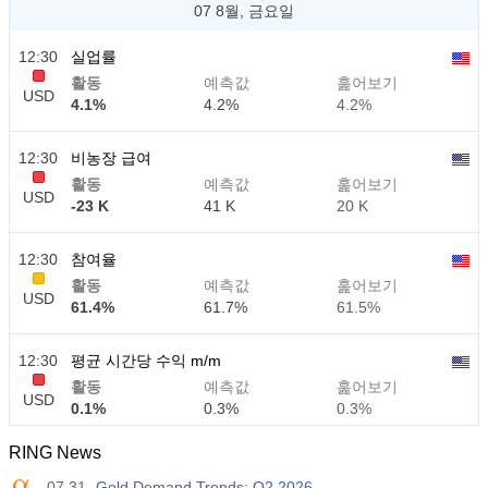
07 8월, 금요일
12:30
실업률
활동
예측값
훑어보기
USD
4.1%
4.2%
4.2%
12:30
비농장 급여
활동
예측값
훑어보기
USD
-23 K
41 K
20 K
12:30
참여율
활동
예측값
훑어보기
USD
61.4%
61.7%
61.5%
12:30
평균 시간당 수익 m/m
활동
예측값
훑어보기
USD
0.1%
0.3%
0.3%
RING News
12:30
평균 시간당 수익 y/y
07.31
Gold Demand Trends: Q2 2026