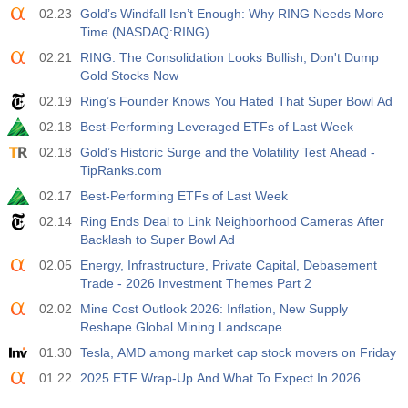
02.23
Gold’s Windfall Isn’t Enough: Why RING Needs More
활동
예측값
훑어보기
USD
Time (NASDAQ:RING)
$​14.17 B
$​11.44 B
$​-1.08 B
02.21
RING: The Consolidation Looks Bullish, Don't Dump
Gold Stocks Now
19:30
CFTC 골드 비상업 순포지션
활동
예측값
훑어보기
02.19
Ring’s Founder Knows You Hated That Super Bowl Ad
USD
197.6 K
182.1 K
02.18
Best-Performing Leveraged ETFs of Last Week
02.18
Gold’s Historic Surge and the Volatility Test Ahead -
19:30
CFTC 원유 비상업 순포지션
TipRanks.com
활동
예측값
훑어보기
USD
02.17
Best-Performing ETFs of Last Week
112.4 K
120.1 K
02.14
Ring Ends Deal to Link Neighborhood Cameras After
Backlash to Super Bowl Ad
19:30
CFTC S&P 500 비상업 순포지션
02.05
Energy, Infrastructure, Private Capital, Debasement
활동
예측값
훑어보기
USD
Trade - 2026 Investment Themes Part 2
-27.3 K
-17.2 K
02.02
Mine Cost Outlook 2026: Inflation, New Supply
Reshape Global Mining Landscape
19:30
CFTC 나스닥 100 비상업 순포지션
01.30
Tesla, AMD among market cap stock movers on Friday
활동
예측값
훑어보기
USD
-14.6 K
4.9 K
01.22
2025 ETF Wrap-Up And What To Expect In 2026