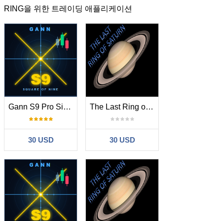
RING을 위한 트레이딩 애플리케이션
Gann S9 Pro Signals and Star
The Last Ring of Saturn Mt5
30 USD
30 USD