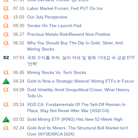
활동
예측값
훑어보기
USD
3.2%
3.5%
3.5%
07.10
Labor Market Frozen, Fed PUT On Ice
15:03
Our July Perspective
12:30
개인 비농업 급여
09:20
Smoke On The Launch Pad
활동
예측값
훑어보기
USD
06.27
Precious Metals Risk/Reward Now Positive
30 K
40 K
30 K
06.02
Why You Should Buy The Dip In Gold, Silver, And
Mining Stocks
12:30
U6 실업률
활동
예측값
훑어보기
07:53
국채 수익률 하락, 달러 약세 및 평화 기대감 속 금광 ETF
USD
7.9%
7.9%
7.9%
'반짝'
05.05
Mining Stocks Vs. Tech Stocks
17:00
베이커 휴즈 US Oil Rig Count
04.24
Gold Is Now a Strategic Mineral: Mining ETFs in Focus
활동
예측값
훑어보기
USD
04.09
Gold Volatility Amid Geopolitical Crises: What History
454
451
Tells Us
03.24
XGD:CA: Fundamentals Of The Sell-Off Remain In
17:00
베이커 휴즈 미국 총 리그 수
Place, May Not Reset After War (XGD:CA)
활동
예측값
훑어보기
USD
03.02
Gold Mining ETF (RING) Hits New 52-Week High
588
588
02.24
Gold And Its Miners: The Structural Bull Market Isn’t
Over (NYSEARCA:GDX)
19:00
연방 소비자 신용도 m/m