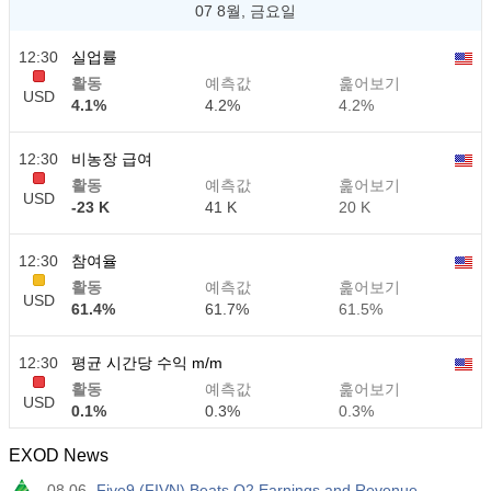
07 8월, 금요일
12:30
실업률
활동
예측값
훑어보기
USD
4.1%
4.2%
4.2%
12:30
비농장 급여
활동
예측값
훑어보기
USD
-23 K
41 K
20 K
12:30
참여율
활동
예측값
훑어보기
USD
61.4%
61.7%
61.5%
12:30
평균 시간당 수익 m/m
활동
예측값
훑어보기
USD
0.1%
0.3%
0.3%
EXOD News
12:30
평균 시간당 수익 y/y
08.06
Five9 (FIVN) Beats Q2 Earnings and Revenue