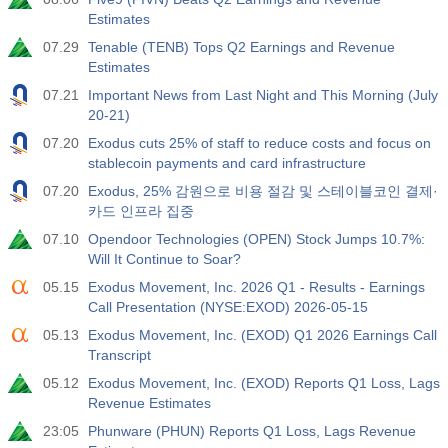
활동
예측값
훑어보기
USD
Estimates
3.2%
3.5%
3.5%
07.29
Tenable (TENB) Tops Q2 Earnings and Revenue
Estimates
12:30
개인 비농업 급여
활동
예측값
훑어보기
07.21
Important News from Last Night and This Morning (July
USD
30 K
40 K
30 K
20-21)
07.20
Exodus cuts 25% of staff to reduce costs and focus on
12:30
U6 실업률
stablecoin payments and card infrastructure
활동
예측값
훑어보기
07.20
Exodus, 25% 감원으로 비용 절감 및 스테이블코인 결제·
USD
7.9%
7.9%
7.9%
카드 인프라 집중
07.10
Opendoor Technologies (OPEN) Stock Jumps 10.7%:
17:00
베이커 휴즈 US Oil Rig Count
Will It Continue to Soar?
활동
예측값
훑어보기
05.15
Exodus Movement, Inc. 2026 Q1 - Results - Earnings
USD
451
Call Presentation (NYSE:EXOD) 2026-05-15
05.13
Exodus Movement, Inc. (EXOD) Q1 2026 Earnings Call
17:00
베이커 휴즈 미국 총 리그 수
Transcript
활동
예측값
훑어보기
05.12
Exodus Movement, Inc. (EXOD) Reports Q1 Loss, Lags
USD
588
Revenue Estimates
23:05
Phunware (PHUN) Reports Q1 Loss, Lags Revenue
19:00
연방 소비자 신용도 m/m