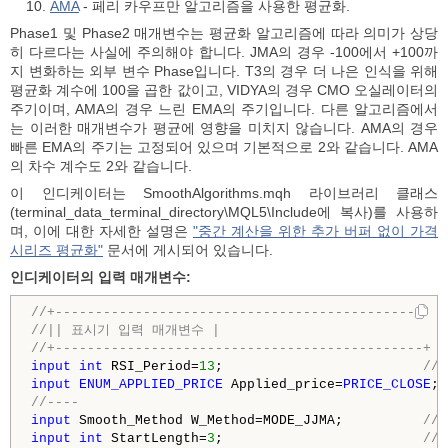
AMA
- 페리 카우프만 알고리즘을 사용한 평균화.
Phase1 및 Phase2 매개변수는 평균화 알고리즘에 따라 의미가 상당
히 다르다는 사실에 주의해야 합니다. JMA의 경우 -100에서 +100까
지 변화하는 외부 변수 Phase입니다. T3의 경우 더 나은 인식을 위해
평균화 계수에 100을 곱한 값이고, VIDYA의 경우 CMO 오실레이터의
주기이며, AMA의 경우 느린 EMA의 주기입니다. 다른 알고리즘에서
는 이러한 매개변수가 평균에 영향을 미치지 않습니다. AMA의 경우
빠른 EMA의 주기는 고정되어 있으며 기본적으로 2와 같습니다. AMA
의 차수 계수도 2와 같습니다.
이 인디케이터는 SmoothAlgorithms.mqh 라이브러리 클래스
(terminal_data_terminal_directory\MQL5\Include에 복사)를 사용하
며, 이에 대한 자세한 설명은
"중간 계산을 위한 추가 버퍼 없이 가격
시리즈 평균화"
문서에 게시되어 있습니다.
인디케이터의 입력 매개변수:
//+----------------------------------------------+
//|| 표시기 입력 매개변수 |
//+----------------------------------------------+
input
int
 RSI_Period=
13
;                         
//
input
ENUM_APPLIED_PRICE
 Applied_price=
PRICE_CLOSE
; 
//----
input
 Smooth_Method W_Method=MODE_JJMA;          
//
input
int
 StartLength=
3
;                         
//