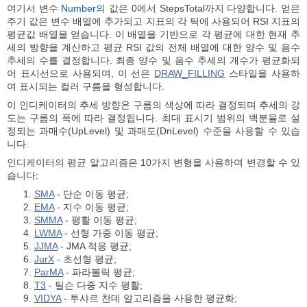
여기서 변수
Number의
값은 0에서 StepsTotal까지 다양합니다. 얻은
주기 값은 변수 배열에 추가되고 지표의 각 틱에 사용되어 RSI 지표의
평균값 배열을 얻습니다. 이 배열을 기반으로 각 평균에 대한 현재 추
세의 방향을 계산하고 평균 RSI 값의 전체 배열에 대한 양수 및 음수
추세의 수를 결정합니다. 최종 양수 및 음수 추세의 개수가 평균화되
어 표시선으로 사용되며, 이 선은
DRAW_FILLING
스타일을 사용하
여 표시되는 컬러 구름을 형성합니다.
이 인디케이터의 추세 방향은 구름의 색상에 따라 결정되며 추세의 강
도는 구름의 폭에 따라 결정됩니다. 최대 표시기 범위의 백분율로 설
정되는 과매수(UpLevel) 및 과매도(DnLevel) 수준을 사용할 수 있습
니다.
인디케이터의 평균 알고리즘은 10가지 변형을 사용하여 변경할 수 있
습니다:
SMA
- 단순 이동 평균;
EMA
- 지수 이동 평균;
SMMA
- 평활 이동 평균;
LWMA
- 선형 가중 이동 평균;
JJMA
- JMA 적응 평균;
JurX
- 초선형 평균;
ParMA
- 파라볼릭 평균;
T3
- 틸슨 다중 지수 평활;
VIDYA
- 투샤르 찬데 알고리즘을 사용한 평균화;