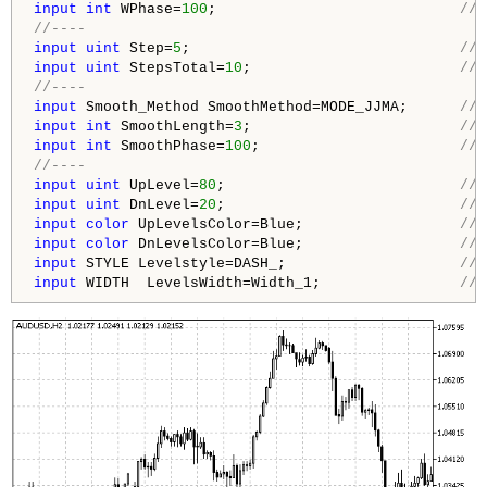
input
int
 WPhase=
100
;                            
//
//---- 
input
uint
 Step=
5
;                               
//
input
uint
 StepsTotal=
10
;                        
//
//----
input
 Smooth_Method SmoothMethod=MODE_JJMA;      
//
input
int
 SmoothLength=
3
;                        
//
input
int
 SmoothPhase=
100
;                       
//
//---- 
input
uint
 UpLevel=
80
;                           
//
input
uint
 DnLevel=
20
;                           
//
input
color
 UpLevelsColor=Blue;                  
//
input
color
 DnLevelsColor=Blue;                  
//
input
 STYLE Levelstyle=DASH_;                    
//
input
 WIDTH  LevelsWidth=Width_1;                
//