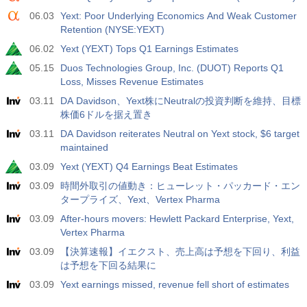
06.03
Yext: Poor Underlying Economics And Weak Customer
Retention (NYSE:YEXT)
06.02
Yext (YEXT) Tops Q1 Earnings Estimates
05.15
Duos Technologies Group, Inc. (DUOT) Reports Q1
Loss, Misses Revenue Estimates
03.11
DA Davidson、Yext株にNeutralの投資判断を維持、目標
株価6ドルを据え置き
03.11
DA Davidson reiterates Neutral on Yext stock, $6 target
maintained
03.09
Yext (YEXT) Q4 Earnings Beat Estimates
03.09
時間外取引の値動き：ヒューレット・パッカード・エン
タープライズ、Yext、Vertex Pharma
03.09
After-hours movers: Hewlett Packard Enterprise, Yext,
Vertex Pharma
03.09
【決算速報】イエクスト、売上高は予想を下回り、利益
は予想を下回る結果に
03.09
Yext earnings missed, revenue fell short of estimates