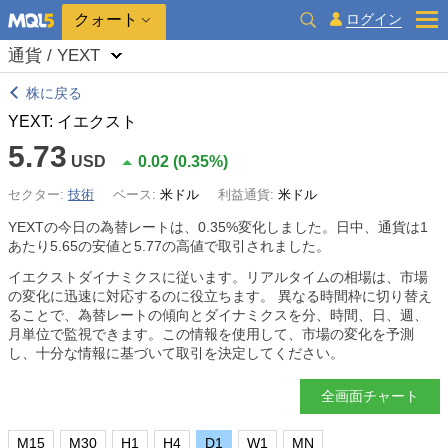
クォート
ログイン
通貨 / YEXT
株に戻る
YEXT: イエクスト
5.73
USD
0.02
(
0.35%
)
セクター:
技術
ベース:
米ドル
利益通貨:
米ドル
YEXTの今日の為替レートは、
0.35%
変化しました。日中、通貨は1
あたり5.65の安値と5.77の高値で取引されました。
イエクストダイナミクスに従います。リアルタイムの相場は、市場
の変化に迅速に対応するのに役立ちます。 異なる時間枠に切り替え
ることで、為替レートの傾向とダイナミクスを分、時間、日、週、
月単位で監視できます。この情報を使用して、市場の変化を予測
し、十分な情報に基づいて取引を決定してください。
全画面チャート
M15
M30
H1
H4
D1
W1
MN