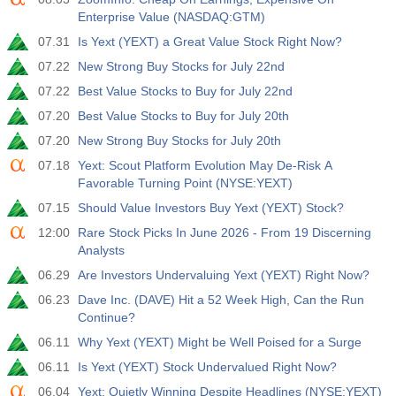
Enterprise Value (NASDAQ:GTM)
07.31
Is Yext (YEXT) a Great Value Stock Right Now?
07.22
New Strong Buy Stocks for July 22nd
07.22
Best Value Stocks to Buy for July 22nd
07.20
Best Value Stocks to Buy for July 20th
07.20
New Strong Buy Stocks for July 20th
07.18
Yext: Scout Platform Evolution May De-Risk A
Favorable Turning Point (NYSE:YEXT)
07.15
Should Value Investors Buy Yext (YEXT) Stock?
12:00
Rare Stock Picks In June 2026 - From 19 Discerning
Analysts
06.29
Are Investors Undervaluing Yext (YEXT) Right Now?
06.23
Dave Inc. (DAVE) Hit a 52 Week High, Can the Run
Continue?
06.11
Why Yext (YEXT) Might be Well Poised for a Surge
06.11
Is Yext (YEXT) Stock Undervalued Right Now?
06.04
Yext: Quietly Winning Despite Headlines (NYSE:YEXT)