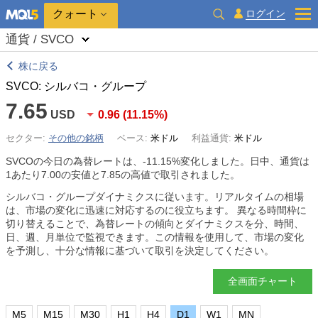
クォート
ログイン
通貨 / SVCO
株に戻る
SVCO: シルバコ・グループ
7.65
USD
0.96
(
11.15%
)
セクター:
その他の銘柄
ベース:
米ドル
利益通貨:
米ドル
SVCOの今日の為替レートは、
-11.15%
変化しました。日中、通貨は
1あたり7.00の安値と7.85の高値で取引されました。
シルバコ・グループダイナミクスに従います。リアルタイムの相場
は、市場の変化に迅速に対応するのに役立ちます。 異なる時間枠に
切り替えることで、為替レートの傾向とダイナミクスを分、時間、
日、週、月単位で監視できます。この情報を使用して、市場の変化
を予測し、十分な情報に基づいて取引を決定してください。
全画面チャート
M5
M15
M30
H1
H4
D1
W1
MN