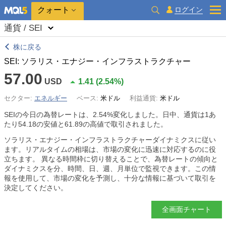
クォート
ログイン
通貨 / SEI
株に戻る
SEI: ソラリス・エナジー・インフラストラクチャー
57.00
USD
1.41
(
2.54%
)
セクター:
エネルギー
ベース:
米ドル
利益通貨:
米ドル
SEIの今日の為替レートは、
2.54%
変化しました。日中、通貨は1あ
たり54.18の安値と61.89の高値で取引されました。
ソラリス・エナジー・インフラストラクチャーダイナミクスに従い
ます。リアルタイムの相場は、市場の変化に迅速に対応するのに役
立ちます。 異なる時間枠に切り替えることで、為替レートの傾向と
ダイナミクスを分、時間、日、週、月単位で監視できます。この情
報を使用して、市場の変化を予測し、十分な情報に基づいて取引を
決定してください。
全画面チャート