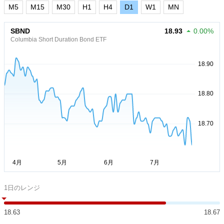
M5
M15
M30
H1
H4
D1
W1
MN
SBND
18.93
0.00%
Columbia Short Duration Bond ETF
1日のレンジ
18.63
18.67