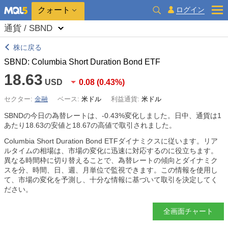
クォート
ログイン
通貨 / SBND
株に戻る
SBND: Columbia Short Duration Bond ETF
18.63
USD
0.08
(
0.43%
)
セクター:
金融
ベース:
米ドル
利益通貨:
米ドル
SBNDの今日の為替レートは、
-0.43%
変化しました。日中、通貨は1
あたり18.63の安値と18.67の高値で取引されました。
Columbia Short Duration Bond ETFダイナミクスに従います。リア
ルタイムの相場は、市場の変化に迅速に対応するのに役立ちます。
異なる時間枠に切り替えることで、為替レートの傾向とダイナミク
スを分、時間、日、週、月単位で監視できます。この情報を使用し
て、市場の変化を予測し、十分な情報に基づいて取引を決定してく
ださい。
全画面チャート