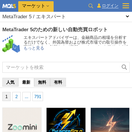
マーケット
ログイン
MetaTrader 5 / エキスパート
MetaTrader 5のための新しい自動売買ロボット
エキスパートアドバイザーは、金融商品の相場を分析す
るだけでなく、外国為替および株式市場での取引操作を
実行します。 無料および有料のエキスパートアドバイザ
もっと見る
ーをテストして、取引を自動化し、収益性を高めます。
人気
最新
無料
有料
1
2
...
791