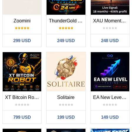
Zoomini
ThunderGold Scalper
XAU Momentum
299 USD
249 USD
248 USD
XT Bitcoin Robot MT5
Solitaire
EA New Level Trading
799 USD
199 USD
149 USD