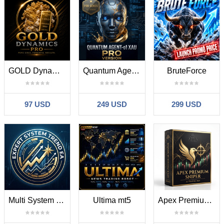
GOLD Dynamics Pro
Quantum Agent o1 XAU Pro
BruteForce
97 USD
249 USD
299 USD
Multi System MT5
Ultima mt5
Apex Premium Sniper MT5