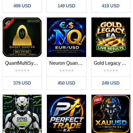
499 USD
149 USD
419 USD
QuantMultiSymbolHunter
Neuron Quant EURUSD
Gold Legacy EA
379 USD
450 USD
249 USD