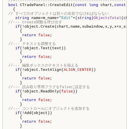
//+-------------------------------------------------
bool
 CTradePanel::CreateEdit(
const
long
 chart,
const
// すべてのオブジェクトは別々の名前でなければならない
string
 name=m_name+
"Edit"
+(
string
)
ObjectsTotal
(ch
//--- Create関数を呼び出す
if
(!object.Create(chart,name,subwindow,x,y,x+x_siz
     {

return
false
;

//--- テキストを調整する
if
(!object.Text(text))

     {

return
false
;

//--- 編集ボックスのテキストを揃える
if
(!object.TextAlign(
ALIGN_CENTER
))

     {

return
false
;

//--- 読み取り専用フラグをfalseに設定する
if
(!object.ReadOnly(
false
))

     {

return
false
;

//--- コントロールにオブジェクトを追加する
if
(!Add(object))

     {

return
false
;

     }
