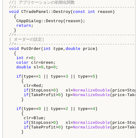
//| アプリケーションの初期化関数
//+-------------------------------------------------
void
 CTradePanel::Destroy(
const
int
 reason)

  {

   CAppDialog::Destroy(reason);

return
;

//+-------------------------------------------------
| オーダーの設定|
//+-------------------------------------------------
void
 PutOrder(
int
 type,
double
 price)

  {

int
 r=
0
;

color
 clr=Green;

double
 sl=
0
,tp=
0
;

if
(type==
1
 || type==
3
 || type==
5
)

     {

      clr=Red;

if
(StopLoss>
0
)   sl=
NormalizeDouble
(price+Stop
if
(TakeProfit>
0
) tp=
NormalizeDouble
(price-Take
     }

if
(type==
0
 || type==
2
 || type==
4
)

     {

      clr=Blue;

if
(StopLoss>
0
)   sl=
NormalizeDouble
(price-Stop
if
(TakeProfit>
0
) tp=
NormalizeDouble
(price+Take
     }
