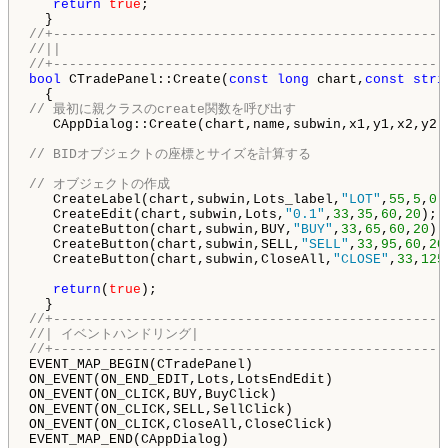
return
true
;

//+-------------------------------------------------
//||
//+-------------------------------------------------
bool
 CTradePanel::Create(
const
long
 chart,
const
stri
// 最初に親クラスのcreate関数を呼び出す
   CAppDialog::Create(chart,name,subwin,x1,y1,x2,y2);
// BIDオブジェクトの座標とサイズを計算する
// オブジェクトの作成
   CreateLabel(chart,subwin,Lots_label,
"LOT"
,
55
,
5
,
0
);
   CreateEdit(chart,subwin,Lots,
"0.1"
,
33
,
35
,
60
,
20
);

   CreateButton(chart,subwin,BUY,
"BUY"
,
33
,
65
,
60
,
20
);

   CreateButton(chart,subwin,SELL,
"SELL"
,
33
,
95
,
60
,
20
   CreateButton(chart,subwin,CloseAll,
"CLOSE"
,
33
,
125
return
(
true
);

//+-------------------------------------------------
//| イベントハンドリング|
//+-------------------------------------------------
EVENT_MAP_BEGIN(CTradePanel)

ON_EVENT(ON_END_EDIT,Lots,LotsEndEdit)

ON_EVENT(ON_CLICK,BUY,BuyClick)

ON_EVENT(ON_CLICK,SELL,SellClick)

ON_EVENT(ON_CLICK,CloseAll,CloseClick)
