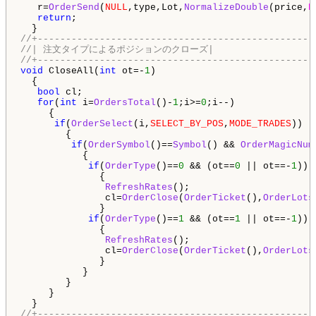
   r=
OrderSend
(
NULL
,type,Lot,
NormalizeDouble
(price,
D
return
;

//+-------------------------------------------------
//| 注文タイプによるポジションのクローズ|
//+-------------------------------------------------
void
 CloseAll(
int
 ot=-
1
)

  {

bool
 cl;

for
(
int
 i=
OrdersTotal
()-
1
;i>=
0
;i--)

     {

if
(
OrderSelect
(i,
SELECT_BY_POS
,
MODE_TRADES
))

        {

if
(
OrderSymbol
()==
Symbol
() && 
OrderMagicNum
           {

if
(
OrderType
()==
0
 && (ot==
0
 || ot==-
1
))

              {

RefreshRates
();

               cl=
OrderClose
(
OrderTicket
(),
OrderLots
              }

if
(
OrderType
()==
1
 && (ot==
1
 || ot==-
1
))

              {

RefreshRates
();

               cl=
OrderClose
(
OrderTicket
(),
OrderLots
              }

           }

        }

     }

//+-------------------------------------------------