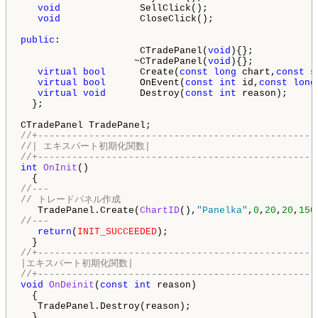
void
              SellClick();                   
void
              CloseClick();                  
public
:

                     CTradePanel(
void
){};

                    ~CTradePanel(
void
){};

virtual
bool
      Create(
const
long
 chart,
const
s
virtual
bool
      OnEvent(
const
int
 id,
const
long
virtual
void
      Destroy(
const
int
 reason);

  };

//+-------------------------------------------------
//| エキスパート初期化関数|
//+-------------------------------------------------
int
OnInit
()

//---
// トレードパネル作成
   TradePanel.Create(
ChartID
(),
"Panelka"
,
0
,
20
,
20
,
150
//---
return
(
INIT_SUCCEEDED
);

//+-------------------------------------------------
|エキスパート初期化関数|
//+-------------------------------------------------
void
OnDeinit
(
const
int
 reason)

  {

   TradePanel.Destroy(reason);
