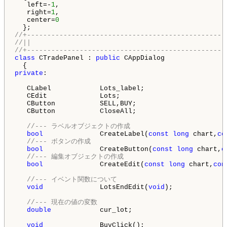
   left=-
1
,

   right=
1
,

   center=
0
//+-------------------------------------------------
//||
//+-------------------------------------------------
class
 CTradePanel : 
public
 CAppDialog

private
:

   CLabel            Lots_label;                    
   CEdit             Lots;                          
   CButton           SELL,BUY;                      
   CButton           CloseAll;                      
//--- ラベルオブジェクトの作成
bool
              CreateLabel(
const
long
 chart,
co
//--- ボタンの作成
bool
              CreateButton(
const
long
 chart,
c
//--- 編集オブジェクトの作成
bool
              CreateEdit(
const
long
 chart,
con
//--- イベント関数について
void
              LotsEndEdit(
void
);             
//--- 現在の値の変数
double
            cur_lot;                       
void
              BuyClick();                    