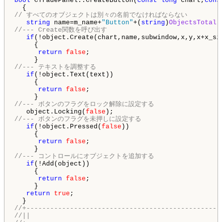
bool
 CTradePanel::CreateButton(
const
long
 chart,
cons
// すべてのオブジェクトは別々の名前でなければならない
string
 name=m_name+
"Button"
+(
string
)
ObjectsTotal
(
//--- Create関数を呼び出す
if
(!object.Create(chart,name,subwindow,x,y,x+x_siz
     {

return
false
;

//--- テキストを調整する
if
(!object.Text(text))

     {

return
false
;

//--- ボタンのフラグをロック解除に設定する
   object.Locking(
false
//--- ボタンのフラグを未押しに設定する
if
(!object.Pressed(
false
))

     {

return
false
;

//--- コントロールにオブジェクトを追加する
if
(!Add(object))

     {

return
false
;

     }

return
true
;

//+-------------------------------------------------
//||