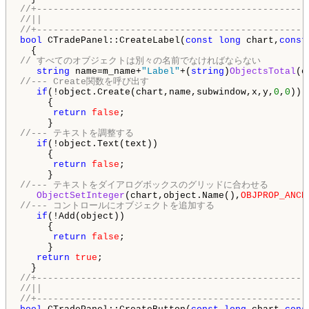
//+-------------------------------------------------
//||
//+-------------------------------------------------
bool
 CTradePanel::CreateLabel(
const
long
 chart,
const
// すべてのオブジェクトは別々の名前でなければならない
string
 name=m_name+
"Label"
+(
string
)
ObjectsTotal
(c
//--- Create関数を呼び出す
if
(!object.Create(chart,name,subwindow,x,y,
0
,
0
))

     {

return
false
;

//--- テキストを調整する
if
(!object.Text(text))

     {

return
false
;

//--- テキストをダイアログボックスのグリッドに合わせる
ObjectSetInteger
(chart,object.Name(),
OBJPROP_ANCH
//--- コントロールにオブジェクトを追加する
if
(!Add(object))

     {

return
false
;

     }

return
true
;

//+-------------------------------------------------
//||
//+-------------------------------------------------