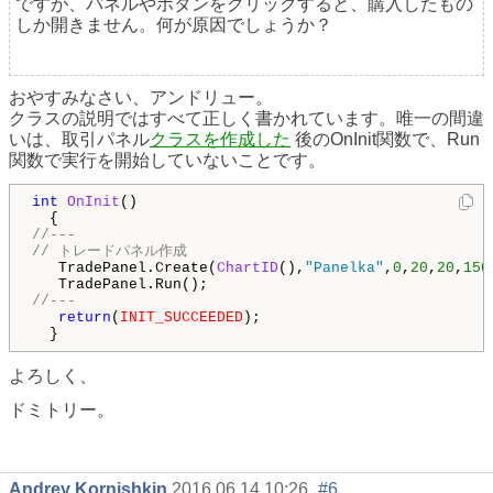
ですが、パネルやボタンをクリックすると、購入したもの
しか開きません。何が原因でしょうか？
おやすみなさい、アンドリュー。
クラスの説明ではすべて正しく書かれています。唯一の間違
いは、取引パネル
クラスを作成した
後のOnInit関数で、Run
関数で実行を開始していないことです。
int
OnInit
()

//---
// トレードパネル作成
   TradePanel.Create(
ChartID
(),
"Panelka"
,
0
,
20
,
20
,
150
//---
return
(
INIT_SUCCEEDED
);

  }
よろしく、
ドミトリー。
Andrey Kornishkin
2016.06.14 10:26
#6