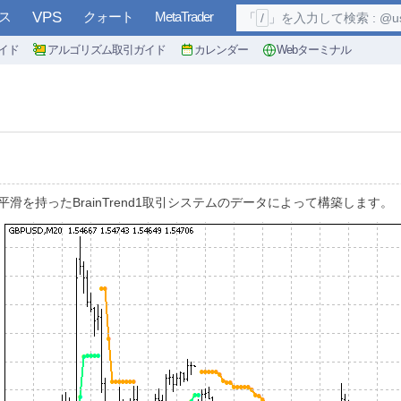
ス
VPS
クォート
MetaTrader
「
/
」を入力して検索 : @user, 
イド
アルゴリズム取引ガイド
カレンダー
Webターミナル
を持ったBrainTrend1取引システムのデータによって構築します。