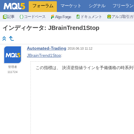
フォーラム
マーケット
シグナル
フリーラン
記事
コードベース
ドキュメント
アルゴ取引ガ
Algo Forge
インディケータ: JBrainTrend1Stop
Automated-Trading
2016.06.10 11:12
JBrainTrend1Stop
:
管理者
この指標は、 決済逆指値ラインを予備価格の時系列平滑
111724