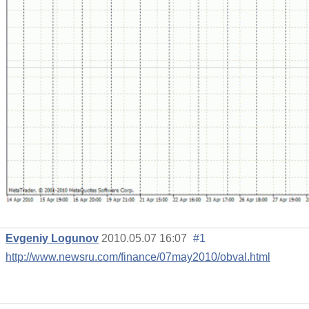
Evgeniy Logunov
2010.05.07 16:07
#1
http://www.newsru.com/finance/07may2010/obval.html