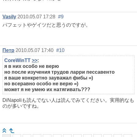
Vasily
2010.05.07 17:28
#9
バフェットやゲイツだと思うのですが。
Петр
2010.05.07 17:40
#10
CoreWinTT
>>
:
я в них особо не верю
но после изучения трудов ларри пессавенто
я ваше конкретно зауважал фибы =)
но всеравно особо не верю =)
может я не умею их натягивать???
DiNapoliも読んでない人は読んでみてください。実用的なも
のが多いですね。