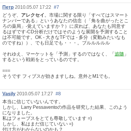
Петр
2010.05.07 17:22
#7
どうぞ、
アレクセイ
。市場に関する限り「すべてはスマート
ナンバーである」というあなたの信念（「角を曲がったとこ
ろの薬局」-覚えていますか？）に戻れば、あなたも同意す
るはずです-CD分析だけではそのような展開を予測すること
は不可能です。OK - 大きなTFでは - 多分（変動みたいなも
のですね））、でも日足でも・・・。ブルルルルル
それゆえ、マーケットを「予測」するのではなく、「
追随
」
するという戦術をとっているのです。
===
そうです フィブスが効きますしね。意外とM1でも。
Vasily
2010.05.07 17:27
#8
本当に信じていないんです。
しかし、Larry Pessaventoの作品を研究した結果、このよう
になりました。
私はフォーブスをとても尊敬しています =)
しかし、私はまだ信じていない =)
付け方がわからないのかも？