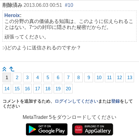
削除済み
2013.06.03 00:51
#10
Heroix
:
この分野の真の価値ある知識は、このように伝えられるこ
とはない。7つの封印に隠された秘密だからだ。
頑張ってください。
:-)どのように送信されるのですか？
1
2
3
4
5
6
7
8
9
10
11
12
13
14
15
16
17
18
19
20
コメントを追加するため、
ログインしてください
または
登録
をして
ください
MetaTrader 5
をダウンロードしてください