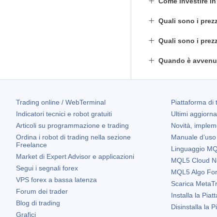
Come investire i
Quali sono i prez
Quali sono i prez
Quando è avvenut
Trading online / WebTerminal
Piattaforma di 
Indicatori tecnici e robot gratuiti
Ultimi aggiorn
Articoli su programmazione e trading
Novità, implem
Ordina i robot di trading nella sezione
Manuale d’uso
Freelance
Linguaggio MQL
Market di Expert Advisor e applicazioni
MQL5 Cloud N
Segui i segnali forex
MQL5 Algo Fo
VPS forex a bassa latenza
Scarica
MetaTr
Forum dei trader
Installa la Piat
Blog di trading
Disinstalla la 
Grafici