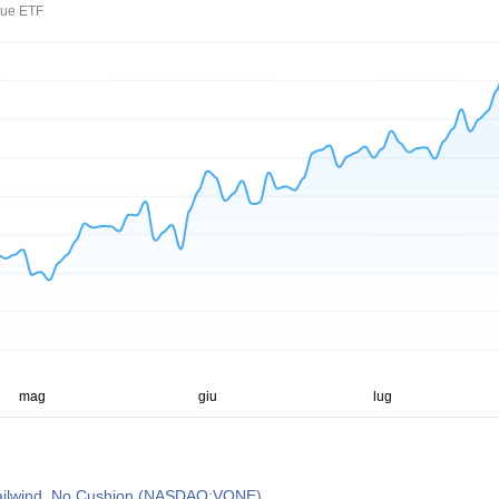
lue ETF
ilwind, No Cushion (NASDAQ:VONE)