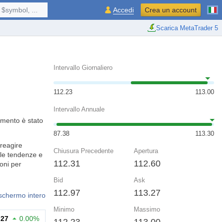
$symbol, ...
Accedi
Crea un account
Scarica MetaTrader 5
Intervallo Giornaliero
112.23
113.00
Intervallo Annuale
umento è stato
87.38
113.30
reagire
Chiusura Precedente
Apertura
 le tendenze e
112.31
112.60
ioni per
Bid
Ask
112.97
113.27
 schermo intero
Minimo
Massimo
.27
0.00%