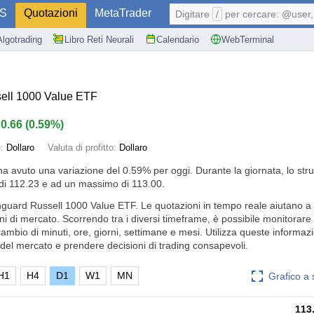
S
Quotazioni
MetaTrader
Digitare
/
per cercare: @user, 
Algotrading
Libro Reti Neurali
Calendario
WebTerminal
ell 1000 Value ETF
0.66
(
0.59%
)
e:
Dollaro
Valuta di profitto:
Dollaro
ha avuto una variazione del
0.59%
per oggi. Durante la giornata, lo str
di 112.23 e ad un massimo di 113.00.
nguard Russell 1000 Value ETF. Le quotazioni in tempo reale aiutano a 
ni di mercato. Scorrendo tra i diversi timeframe, è possibile monitorare
cambio di minuti, ore, giorni, settimane e mesi. Utilizza queste informaz
el mercato e prendere decisioni di trading consapevoli.
H1
H4
D1
W1
MN
Grafico a
113