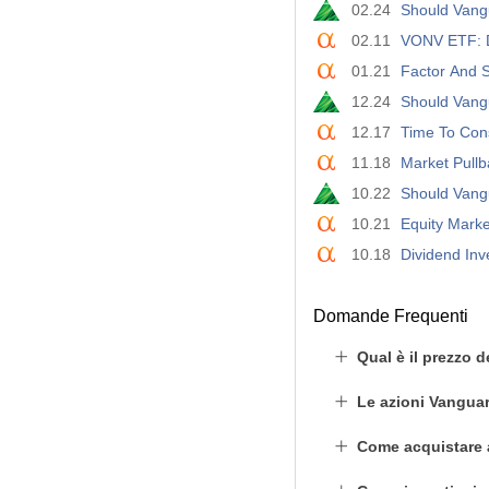
02.24
Should Vang
02.11
VONV ETF: D
01.21
Factor And S
12.24
Should Vang
12.17
Time To Con
11.18
Market Pullb
10.22
Should Vang
10.21
Equity Marke
10.18
Dividend Inv
Domande Frequenti
Qual è il prezzo 
Le azioni Vangua
Come acquistare