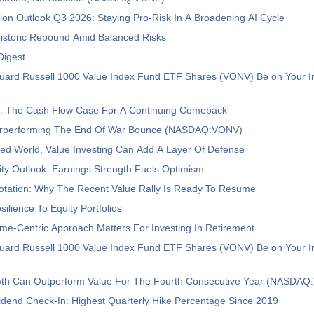
tion Outlook Q3 2026: Staying Pro-Risk In A Broadening AI Cycle
istoric Rebound Amid Balanced Risks
Digest
uard Russell 1000 Value Index Fund ETF Shares (VONV) Be on Your I
s: The Cash Flow Case For A Continuing Comeback
rperforming The End Of War Bounce (NASDAQ:VONV)
led World, Value Investing Can Add A Layer Of Defense
ty Outlook: Earnings Strength Fuels Optimism
otation: Why The Recent Value Rally Is Ready To Resume
ilience To Equity Portfolios
e-Centric Approach Matters For Investing In Retirement
uard Russell 1000 Value Index Fund ETF Shares (VONV) Be on Your I
h Can Outperform Value For The Fourth Consecutive Year (NASDA
dend Check-In: Highest Quarterly Hike Percentage Since 2019