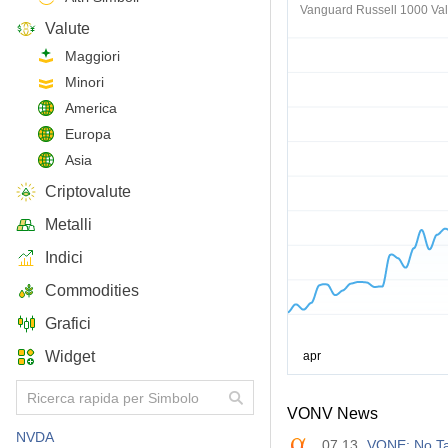
Vanguard Russell 1000 Va
Valute
Maggiori
Minori
America
Europa
Asia
Criptovalute
Metalli
Indici
Commodities
Grafici
Widget
VONV News
NVDA
07.13
VONE: No Ta