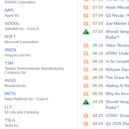
NVIDIA Corporation
07.07
Asset Alloca
AAPL
07.04
Q2 Recap: H
Apple Inc
GOOGL
07.03
July Market 
Alphabet Inc - Class A
07.03
Should Vang
MSFT
Radar?
Microsoft Corporation
06.24
Value Stock
AMZN
06.15
VONV: Unde
Amazon.com Inc
06.10
In An Unsett
TSM
Taiwan Semiconductor Manufacturing
06.10
Midyear Equi
Company Ltd
06.09
The Great R
AVGO
05.05
Adding AI Res
Broadcom Inc
META
05.01
Why An Incom
Meta Platforms Inc - Class A
04.28
Should Vang
LLY
Radar?
Eli Lilly and Company
04.20
VONG: Growt
TSLA
04.04
Q1 2026 Divi
Tesla Inc