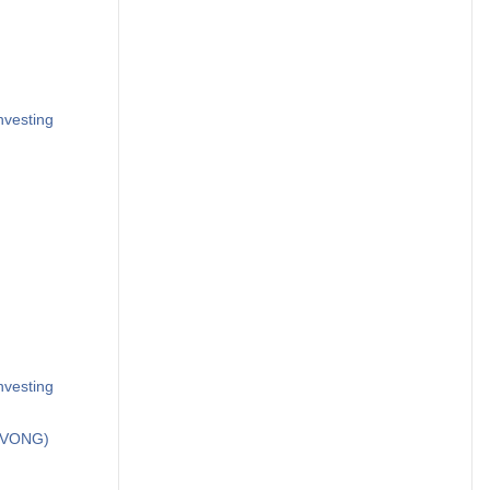
nvesting
nvesting
Q:VONG)