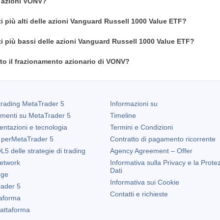
n azioni VONV?
zi più alti delle azioni Vanguard Russell 1000 Value ETF?
zi più bassi delle azioni Vanguard Russell 1000 Value ETF?
o il frazionamento azionario di VONV?
trading
MetaTrader 5
Informazioni su
amenti su
MetaTrader 5
Timeline
entazioni e tecnologia
Termini e Condizioni
 per
MetaTrader 5
Contratto di pagamento ricorrente
5 delle strategie di trading
Agency Agreement – Offer
etwork
Informativa sulla Privacy e la Prote
Dati
rge
Informativa sui Cookie
ader 5
Contatti e richieste
taforma
Piattaforma