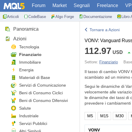
Forum
Market
Segnali
Freelance
VP
Articoli
CodeBase
Algo Forge
Documentazione
Libro 
Panoramica
Tornare a Azioni
Azioni
VONV: Vanguard Russ
Tecnologia
112.97
USD
Finanziario
Immobiliare
Settore:
Finanziario
Bas
Energia
Il tasso di cambio VONV 
scambiato ad un minimo 
Materiali di Base
Servizi di Comunicazione
Segui le dinamiche di Va
velocemente alle variazio
Beni di Consumo Ciclici
le dinamiche dei tassi di 
Beni di Consumo Difensivi
prevedere i cambiamenti d
Salute
Industriale
M5
M15
M30
Servizi Pubblici
VONV
Altri Simboli