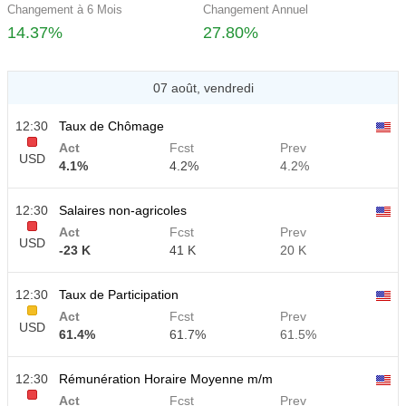
Changement à 6 Mois
Changement Annuel
14.37%
27.80%
07 août, vendredi
12:30
Taux de Chômage
Act
Fcst
Prev
USD
4.1%
4.2%
4.2%
12:30
Salaires non-agricoles
Act
Fcst
Prev
USD
-23 K
41 K
20 K
12:30
Taux de Participation
Act
Fcst
Prev
USD
61.4%
61.7%
61.5%
12:30
Rémunération Horaire Moyenne m/m
Act
Fcst
Prev