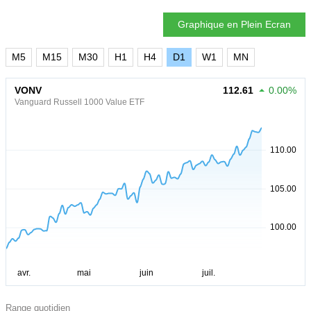
Graphique en Plein Ecran
M5
M15
M30
H1
H4
D1
W1
MN
VONV
112.61
0.00%
Vanguard Russell 1000 Value ETF
Range quotidien