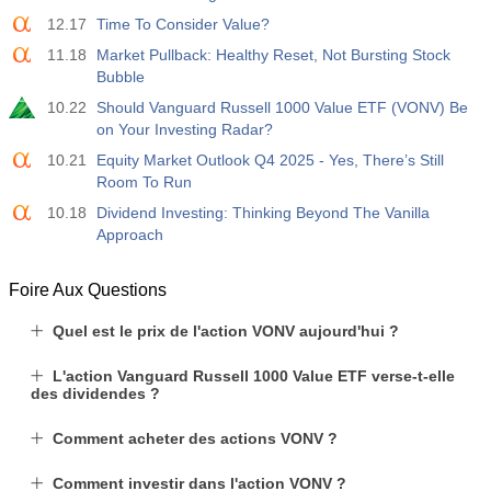
USD
Act
Fcst
Prev
12.17
Time To Consider Value?
-17.2 K
11.18
Market Pullback: Healthy Reset, Not Bursting Stock
Bubble
19:30
CFTC Nasdaq 100 Positions nettes non commerciales
10.22
Should Vanguard Russell 1000 Value ETF (VONV) Be
Act
Fcst
Prev
on Your Investing Radar?
USD
4.9 K
10.21
Equity Market Outlook Q4 2025 - Yes, There’s Still
Room To Run
10.18
Dividend Investing: Thinking Beyond The Vanilla
Approach
Foire Aux Questions
Quel est le prix de l'action VONV aujourd'hui ?
L'action Vanguard Russell 1000 Value ETF verse-t-elle
des dividendes ?
Comment acheter des actions VONV ?
Comment investir dans l'action VONV ?