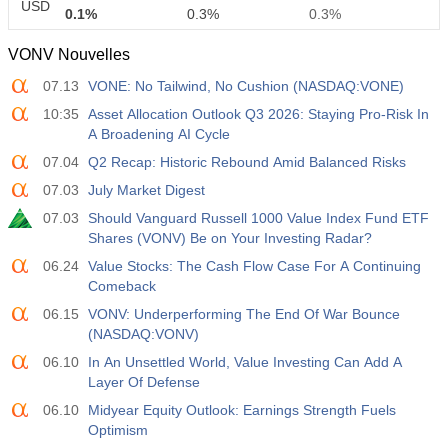
USD
0.1%
0.3%
0.3%
VONV Nouvelles
12:30
Rémunération Horaire Moyenne a/a
07.13
VONE: No Tailwind, No Cushion (NASDAQ:VONE)
Act
Fcst
Prev
USD
3.2%
3.5%
3.5%
10:35
Asset Allocation Outlook Q3 2026: Staying Pro-Risk In
A Broadening AI Cycle
12:30
Masses Salariales Privées Non-Agricoles
07.04
Q2 Recap: Historic Rebound Amid Balanced Risks
Act
Fcst
Prev
07.03
July Market Digest
USD
30 K
40 K
30 K
07.03
Should Vanguard Russell 1000 Value Index Fund ETF
Shares (VONV) Be on Your Investing Radar?
12:30
Taux de Chômage U6
06.24
Value Stocks: The Cash Flow Case For A Continuing
Act
Fcst
Prev
USD
Comeback
7.9%
7.9%
7.9%
06.15
VONV: Underperforming The End Of War Bounce
(NASDAQ:VONV)
17:00
Baker Hughes Nombre de plates-formes pétrolières
américaines
06.10
In An Unsettled World, Value Investing Can Add A
USD
Act
Layer Of Defense
Fcst
Prev
451
06.10
Midyear Equity Outlook: Earnings Strength Fuels
Optimism