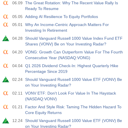
17:00
Baker Hughes Nombre total de plates-formes aux
06.09
The Great Rotation: Why The Recent Value Rally Is
États-Unis
Ready To Resume
USD
Act
Fcst
Prev
05.05
Adding AI Resilience To Equity Portfolios
588
05.01
Why An Income-Centric Approach Matters For
Investing In Retirement
19:00
Crédit à la consommation de la Réserve Fédérale
m/m
04.28
Should Vanguard Russell 1000 Value Index Fund ETF
USD
Act
Fcst
Prev
Shares (VONV) Be on Your Investing Radar?
$​11.44 B
$​-0.18 B
04.20
VONG: Growth Can Outperform Value For The Fourth
Consecutive Year (NASDAQ:VONG)
19:30
Positions nettes non commerciales de CFTC Gold
04.04
Q1 2026 Dividend Check-In: Highest Quarterly Hike
Act
Fcst
Prev
Percentage Since 2019
USD
182.1 K
02.24
Should Vanguard Russell 1000 Value ETF (VONV) Be
on Your Investing Radar?
19:30
Positions nettes non commerciales du pétrole brut
02.11
VONV ETF: Don't Look For Value In The Haystack
CFTC
(NASDAQ:VONV)
USD
Act
Fcst
Prev
01.21
Factor And Style Risk: Taming The Hidden Hazard To
120.1 K
Core Equity Returns
12.24
Should Vanguard Russell 1000 Value ETF (VONV) Be
19:30
CFTC S&amp;P 500 Positions nettes non
commerciales
on Your Investing Radar?