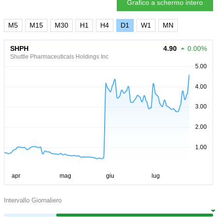
Grafico a schermo intero
M5
M15
M30
H1
H4
D1
W1
MN
SHPH
4.90
0.00%
Shuttle Pharmaceuticals Holdings Inc
Intervallo Giornaliero