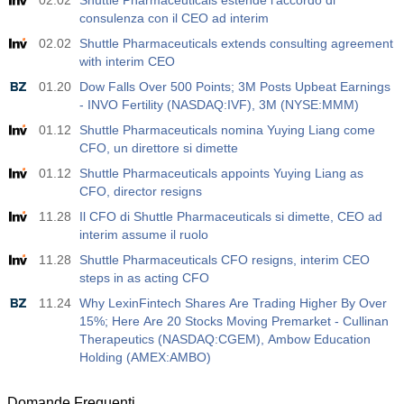
02.02
Shuttle Pharmaceuticals estende l’accordo di
USD
consulenza con il CEO ad interim
02.02
Shuttle Pharmaceuticals extends consulting agreement
with interim CEO
01.20
Dow Falls Over 500 Points; 3M Posts Upbeat Earnings
- INVO Fertility (NASDAQ:IVF), 3M (NYSE:MMM)
01.12
Shuttle Pharmaceuticals nomina Yuying Liang come
CFO, un direttore si dimette
01.12
Shuttle Pharmaceuticals appoints Yuying Liang as
CFO, director resigns
11.28
Il CFO di Shuttle Pharmaceuticals si dimette, CEO ad
interim assume il ruolo
11.28
Shuttle Pharmaceuticals CFO resigns, interim CEO
steps in as acting CFO
11.24
Why LexinFintech Shares Are Trading Higher By Over
15%; Here Are 20 Stocks Moving Premarket - Cullinan
Therapeutics (NASDAQ:CGEM), Ambow Education
Holding (AMEX:AMBO)
Domande Frequenti