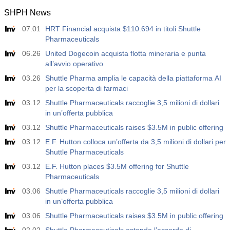
SHPH News
14:00
ISM Occupazione Non Manifatturiero
07.01
HRT Financial acquista $110.694 in titoli Shuttle
Agire
Fcst
Prev
USD
Pharmaceuticals
47.4
51.9
51.2
06.26
United Dogecoin acquista flotta mineraria e punta
all’avvio operativo
14:00
Prezzi Pagati Non Manifatturieri ISM
Agire
Fcst
Prev
03.26
Shuttle Pharma amplia le capacità della piattaforma AI
USD
70.3
62.0
67.7
per la scoperta di farmaci
03.12
Shuttle Pharmaceuticals raccoglie 3,5 milioni di dollari
14:30
Variazione delle Scorte di Petrolio Greggio EIA
in un’offerta pubblica
Agire
Fcst
Prev
03.12
Shuttle Pharmaceuticals raises $3.5M in public offering
USD
2.479 M
-1.257 M
-7.167 M
03.12
E.F. Hutton colloca un’offerta da 3,5 milioni di dollari per
Shuttle Pharmaceuticals
14:30
Variazione delle Scorte di Petrolio Greggio EIA
03.12
E.F. Hutton places $3.5M offering for Shuttle
Cushing
Pharmaceuticals
USD
Agire
Fcst
Prev
03.06
2.356 M
Shuttle Pharmaceuticals raccoglie 3,5 milioni di dollari
0.417 M
-0.771 M
in un’offerta pubblica
03.06
Shuttle Pharmaceuticals raises $3.5M in public offering
20:05
Discorso del Governatore della Fed Cook
Agire
Fcst
Prev