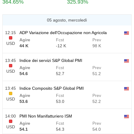
364.65%
325.93%
05 agosto, mercoledì
12:15
ADP Variazione dell'Occupazione non Agricola
Agire
Fcst
Prev
USD
44 K
-12 K
98 K
13:45
Indice dei servizi S&P Global PMI
Agire
Fcst
Prev
USD
54.6
52.7
51.2
13:45
Indice Composito S&P Global PMI
Agire
Fcst
Prev
USD
53.6
53.0
52.2
14:00
PMI Non Manifatturiero ISM
Agire
Fcst
Prev
USD
54.1
54.3
54.0