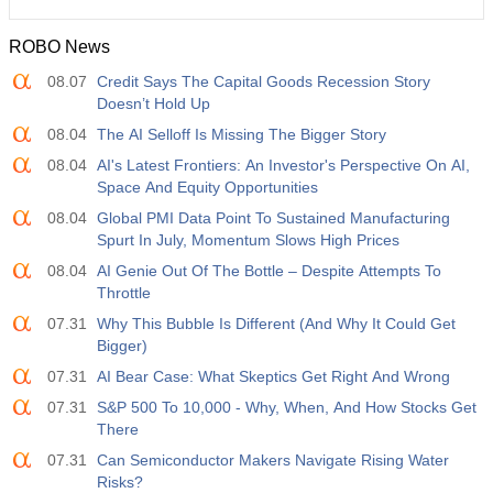
ROBO News
08.07
Credit Says The Capital Goods Recession Story
Doesn’t Hold Up
08.04
The AI Selloff Is Missing The Bigger Story
08.04
AI's Latest Frontiers: An Investor's Perspective On AI,
Space And Equity Opportunities
08.04
Global PMI Data Point To Sustained Manufacturing
Spurt In July, Momentum Slows High Prices
08.04
AI Genie Out Of The Bottle – Despite Attempts To
Throttle
07.31
Why This Bubble Is Different (And Why It Could Get
Bigger)
07.31
AI Bear Case: What Skeptics Get Right And Wrong
07.31
S&P 500 To 10,000 - Why, When, And How Stocks Get
There
07.31
Can Semiconductor Makers Navigate Rising Water
Risks?