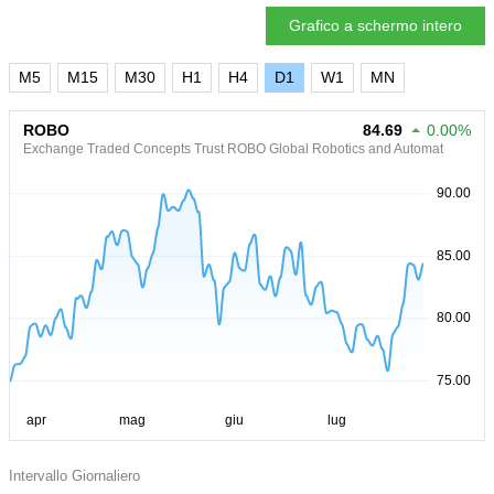
Grafico a schermo intero
M5
M15
M30
H1
H4
D1
W1
MN
ROBO
84.69
0.00%
Exchange Traded Concepts Trust ROBO Global Robotics and Automat
Intervallo Giornaliero