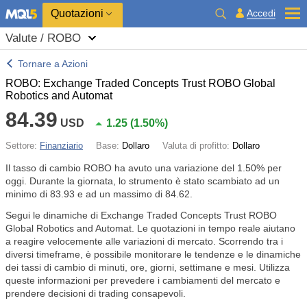
Quotazioni
Accedi
Valute / ROBO
Tornare a Azioni
ROBO: Exchange Traded Concepts Trust ROBO Global
Robotics and Automat
84.39
USD
1.25
(
1.50%
)
Settore:
Finanziario
Base:
Dollaro
Valuta di profitto:
Dollaro
Il tasso di cambio ROBO ha avuto una variazione del
1.50%
per
oggi. Durante la giornata, lo strumento è stato scambiato ad un
minimo di 83.93 e ad un massimo di 84.62.
Segui le dinamiche di Exchange Traded Concepts Trust ROBO
Global Robotics and Automat. Le quotazioni in tempo reale aiutano
a reagire velocemente alle variazioni di mercato. Scorrendo tra i
diversi timeframe, è possibile monitorare le tendenze e le dinamiche
dei tassi di cambio di minuti, ore, giorni, settimane e mesi. Utilizza
queste informazioni per prevedere i cambiamenti del mercato e
prendere decisioni di trading consapevoli.