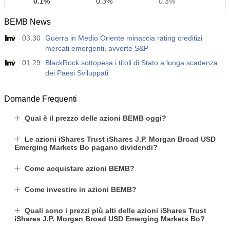
0.1%
0.3%
0.3%
BEMB News
12:30
Guadagno Medio Orario a/a
03.30
Guerra in Medio Oriente minaccia rating creditizi
Agire
Fcst
Prev
USD
mercati emergenti, avverte S&P
3.2%
3.5%
3.5%
01.29
BlackRock sottopesa i titoli di Stato a lunga scadenza
dei Paesi Sviluppati
12:30
Libri Paga Privati Non Agricoli
Agire
Fcst
Prev
USD
30 K
40 K
30 K
Domande Frequenti
Qual è il prezzo delle azioni BEMB oggi?
12:30
Tasso di Disoccupazione U6
Agire
Fcst
Prev
Le azioni iShares Trust iShares J.P. Morgan Broad USD
USD
7.9%
7.9%
7.9%
Emerging Markets Bo pagano dividendi?
Come acquistare azioni BEMB?
17:00
Baker Hughes CONTEGGIO DELLE PIATTAFORME
PETROLIFERE STATUNITENSI
USD
Come investire in azioni BEMB?
Agire
Fcst
Prev
451
Quali sono i prezzi più alti delle azioni iShares Trust
iShares J.P. Morgan Broad USD Emerging Markets Bo?
17:00
Baker Hughes US Total Rig Count