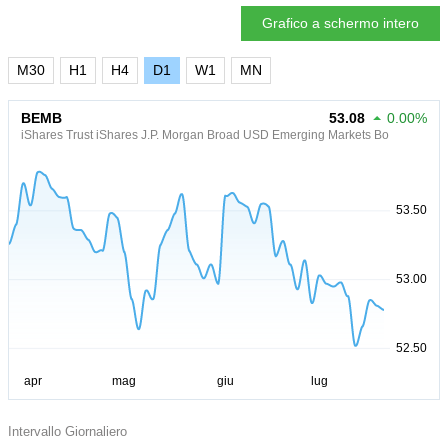
Grafico a schermo intero
M30
H1
H4
D1
W1
MN
BEMB
53.08
0.00%
iShares Trust iShares J.P. Morgan Broad USD Emerging Markets Bo
Intervallo Giornaliero