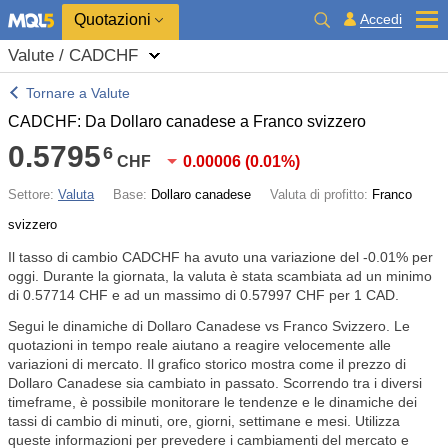
Quotazioni
Accedi
Valute / CADCHF
Tornare a Valute
CADCHF: Da Dollaro canadese a Franco svizzero
0.5795
6
CHF
0.00006
(
0.01%
)
Settore:
Valuta
Base:
Dollaro canadese
Valuta di profitto:
Franco
svizzero
Il tasso di cambio CADCHF ha avuto una variazione del
-0.01%
per
oggi. Durante la giornata, la valuta è stata scambiata ad un minimo
di 0.57714 CHF e ad un massimo di 0.57997 CHF per 1 CAD.
Segui le dinamiche di Dollaro Canadese vs Franco Svizzero. Le
quotazioni in tempo reale aiutano a reagire velocemente alle
variazioni di mercato. Il grafico storico mostra come il prezzo di
Dollaro Canadese sia cambiato in passato. Scorrendo tra i diversi
timeframe, è possibile monitorare le tendenze e le dinamiche dei
tassi di cambio di minuti, ore, giorni, settimane e mesi. Utilizza
queste informazioni per prevedere i cambiamenti del mercato e