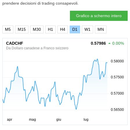
prendere decisioni di trading consapevoli.
Grafico a schermo intero
M5
M15
M30
H1
H4
D1
W1
MN
CADCHF
0.57986
0.00%
Da Dollaro canadese a Franco svizzero