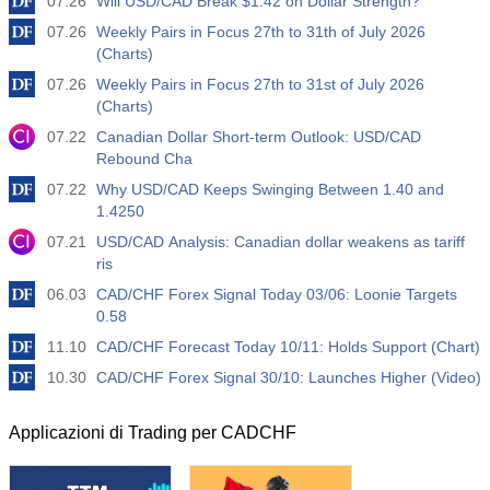
07.26
Will USD/CAD Break $1.42 on Dollar Strength?
07.26
Weekly Pairs in Focus 27th to 31th of July 2026
(Charts)
07.26
Weekly Pairs in Focus 27th to 31st of July 2026
(Charts)
07.22
Canadian Dollar Short-term Outlook: USD/CAD
Rebound Cha
07.22
Why USD/CAD Keeps Swinging Between 1.40 and
1.4250
07.21
USD/CAD Analysis: Canadian dollar weakens as tariff
ris
06.03
CAD/CHF Forex Signal Today 03/06: Loonie Targets
0.58
11.10
CAD/CHF Forecast Today 10/11: Holds Support (Chart)
10.30
CAD/CHF Forex Signal 30/10: Launches Higher (Video)
Applicazioni di Trading per CADCHF