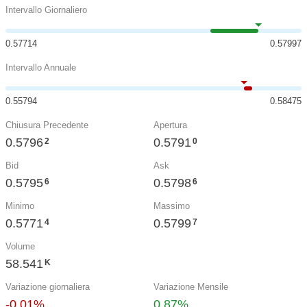
Intervallo Giornaliero
0.57714
0.57997
Intervallo Annuale
0.55794
0.58475
Chiusura Precedente
Apertura
0.5796
0.5791
2
0
Bid
Ask
0.5795
0.5798
6
6
Minimo
Massimo
0.5771
0.5799
4
7
Volume
58.541
K
Variazione giornaliera
Variazione Mensile
-0.01%
0.87%