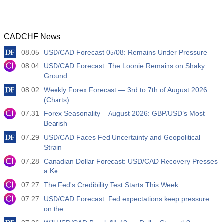
CADCHF News
08.05
USD/CAD Forecast 05/08: Remains Under Pressure
08.04
USD/CAD Forecast: The Loonie Remains on Shaky
Ground
08.02
Weekly Forex Forecast — 3rd to 7th of August 2026
(Charts)
07.31
Forex Seasonality – August 2026: GBP/USD’s Most
Bearish
07.29
USD/CAD Faces Fed Uncertainty and Geopolitical
Strain
07.28
Canadian Dollar Forecast: USD/CAD Recovery Presses
a Ke
07.27
The Fed's Credibility Test Starts This Week
07.27
USD/CAD Forecast: Fed expectations keep pressure
on the