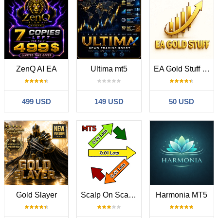
ZenQ AI EA
Ultima mt5
EA Gold Stuff mt5
499 USD
149 USD
50 USD
Gold Slayer
Scalp On Scalp Off
Harmonia MT5