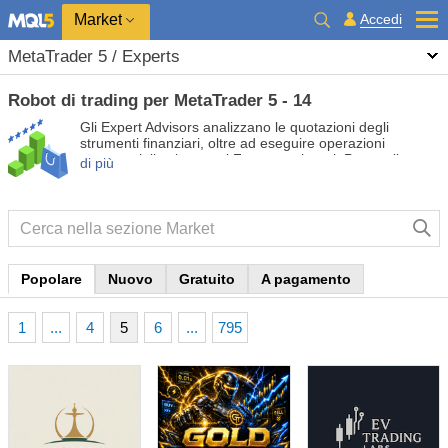
Market
Accedi
MetaTrader 5 / Experts
Robot di trading per MetaTrader 5 - 14
Gli Expert Advisors analizzano le quotazioni degli
strumenti finanziari, oltre ad eseguire operazioni
commerciali sui mercati Forex e azionari. Prova gli
di più
Expert Advisors gratuiti e a pagamento in modo da
automatizzare il tuo trading e renderlo più redditizio.
Popolare
Nuovo
Gratuito
A pagamento
1
...
4
5
6
...
795