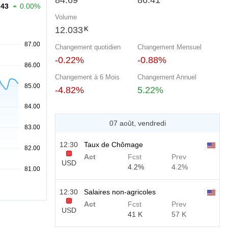
84.69
86.41
.43
0.00%
Volume
12.033
K
Changement quotidien
Changement Mensuel
-0.22%
-0.88%
Changement à 6 Mois
Changement Annuel
-4.82%
5.22%
07 août, vendredi
12:30
Taux de Chômage
Act
Fcst
Prev
USD
4.2%
4.2%
12:30
Salaires non-agricoles
Act
Fcst
Prev
USD
41 K
57 K