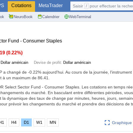
PS
Cotations
MetaTrader
Saisir
/
pour effectuer la recherche: @user, 
ok
NeuroBook
Calendrier
WebTerminal
tor Fund - Consumer Staples
.19
(
0.22%
)
:
Dollar américain
Devise de profit:
Dollar américain
LP a changé de
-0.22%
aujourd'hui. Au cours de la journée, l'instrumen
t à un maximum de 86.41.
 Select Sector Fund - Consumer Staples. Les cotations en temps réel
changements du marché. En basculant entre différentes périodes, vou
et la dynamique des taux de change par minutes, heures, jours, semain
s pour prévoir les changements du marché et prendre des décisions de t
H1
H4
D1
W1
MN
Graphique 