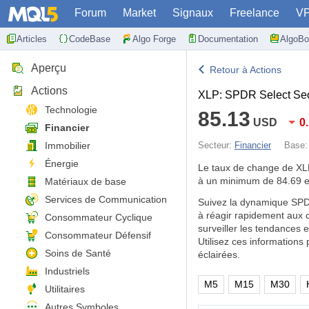
Forum
Market
Signaux
Freelance
V
Articles
CodeBase
Algo Forge
Documentation
AlgoBo
Aperçu
Retour à Actions
Actions
XLP: SPDR Select Sec
Technologie
85.13
USD
0
Financier
Immobilier
Secteur:
Financier
Base
Énergie
Le taux de change de X
à un minimum de 84.69 e
Matériaux de base
Services de Communication
Suivez la dynamique SPDR
à réagir rapidement aux 
Consommateur Cyclique
surveiller les tendances 
Consommateur Défensif
Utilisez ces information
Soins de Santé
éclairées.
Industriels
M5
M15
M30
Utilitaires
Autres Symboles