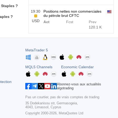
 Staples ?
19:30
Positions nettes non commerciales
du pétrole brut CFTC
taples ?
USD
Act
Fcst
Prev
120.1 K
19:30
CFTC S&amp;P 500 Positions nettes
non commerciales
USD
MetaTrader 5
Act
Fcst
Prev
-17.2 K
MQL5 Channels
Economic Calendar
19:30
CFTC Nasdaq 100 Positions nettes
non commerciales
USD
Act
Fcst
Prev
otection
Abonnez-vous aux actualités
4.9 K
algotrading
Pas un courtier, pas de vrais comptes de trading
35 Dodekanisou str, Germasogeia,
4043, Limassol, Cyprus
Copyright 2000-2026,
MetaQuotes Ltd