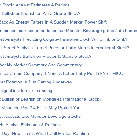
 Stock: Analyst Estimates & Ratings
t Bullish or Bearish on Altria Group Stock?
ack As Energy Falters In A Sudden Market Power Shift
 maintient sa recommandation sur Monster Beverage grâce à de bonne
eet Analysts Predicting Colgate-Palmolive Stock Will Climb or Sink?
 Street Analysts' Target Price for Philip Morris International Stock?
eet Analysts Bullish on Procter & Gamble Stock?
 Weekly Market Summary And Commentary
Ice Cream Company: I Need A Better Entry Point (NYSE:MICC)
et Rotation Is Just Getting Underway
signal insiders are sending
et Bullish or Bearish on Mondelez International Stock?
et Valuation Ripe? 4 ETFs May Protect You
et Analysts Like Monster Beverage Stock?
k: Analyst Estimates & Ratings
 Day: Now, That's What I Call Market Rotation