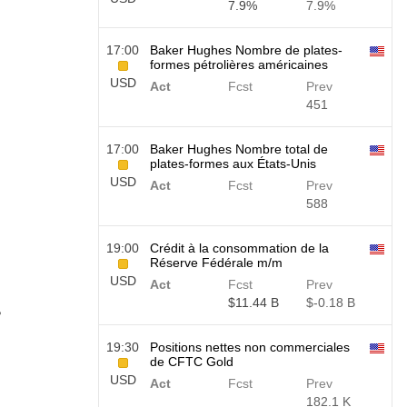
7.9%
7.9%
17:00
Baker Hughes Nombre de plates-
formes pétrolières américaines
USD
Act
Fcst
Prev
451
17:00
Baker Hughes Nombre total de
plates-formes aux États-Unis
USD
Act
Fcst
Prev
588
19:00
Crédit à la consommation de la
Réserve Fédérale m/m
USD
Act
Fcst
Prev
$​11.44 B
$​-0.18 B
?
19:30
Positions nettes non commerciales
de CFTC Gold
USD
Act
Fcst
Prev
182.1 K