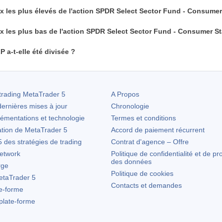
ix les plus élevés de l'action SPDR Select Sector Fund - Consumer
ix les plus bas de l'action SPDR Select Sector Fund - Consumer S
 a-t-elle été divisée ?
trading
MetaTrader 5
A Propos
ernières mises à jour
Chronologie
lémentations et technologie
Termes et conditions
ation de
MetaTrader 5
Accord de paiement récurrent
des stratégies de trading
Contrat d'agence – Offre
etwork
Politique de confidentialité et de pr
des données
rge
Politique de cookies
taTrader 5
Contacts et demandes
te-forme
 plate-forme