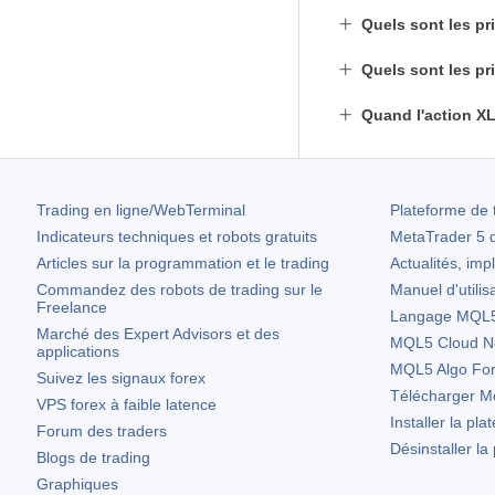
Quels sont les pr
Quels sont les pr
Quand l'action XLP
Trading en ligne/WebTerminal
Plateforme de 
Indicateurs techniques et robots gratuits
MetaTrader 5
d
Articles sur la programmation et le trading
Actualités, imp
Commandez des robots de trading sur le
Manuel d'utilis
Freelance
Langage MQL5 
Marché des Expert Advisors et des
MQL5 Cloud N
applications
MQL5 Algo Fo
Suivez les signaux forex
Télécharger
Me
VPS forex à faible latence
Installer la pla
Forum des traders
Désinstaller la
Blogs de trading
Graphiques