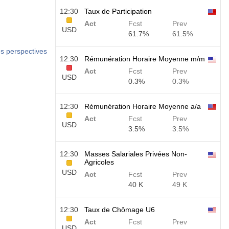
12:30
Taux de Participation
Act
Fcst
Prev
USD
61.7%
61.5%
s perspectives
12:30
Rémunération Horaire Moyenne m/m
Act
Fcst
Prev
USD
0.3%
0.3%
12:30
Rémunération Horaire Moyenne a/a
Act
Fcst
Prev
USD
3.5%
3.5%
12:30
Masses Salariales Privées Non-
Agricoles
USD
Act
Fcst
Prev
40 K
49 K
12:30
Taux de Chômage U6
Act
Fcst
Prev
USD