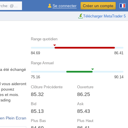
$symbol, ...
Se connecter
Créer un compte
Télécharger MetaTrader 5
Range quotidien
84.69
86.41
Range Annuel
t a été échangé
75.16
90.14
 vous aideront
Clôture Précédente
Ouverture
s pouvez
85.32
86.25
es et mois.
rading
Bid
Ask
85.13
85.43
en Plein Ecran
Plus Bas
Plus Haut