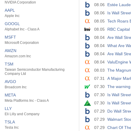
NVIDIA Corporation
08.06
Estée Lauder
AAPL
08.06
Is Wall Stree
Apple Inc
08.05
Tech Roars B
GOOGL
08.05
RBC Capital
Alphabet Inc - Class A
MSFT
08.04
Are Wall Str
Microsoft Corporation
08.04
What Are Wall
AMZN
08.04
Are Wall Str
Amazon.com Inc
08.04
ValuEngine
TSM
Taiwan Semiconductor Manufacturing
08.03
The Magnum 
Company Ltd
07.31
A Major Mark
AVGO
07.30
The warning 
Broadcom Inc
07.30
Is Wall Stre
META
Meta Platforms Inc - Class A
07.30
Is Wall Stre
LLY
07.29
Do Wall Stre
Eli Lilly and Company
07.29
Walmart Stoc
TSLA
07.29
Chart Of The
Tesla Inc