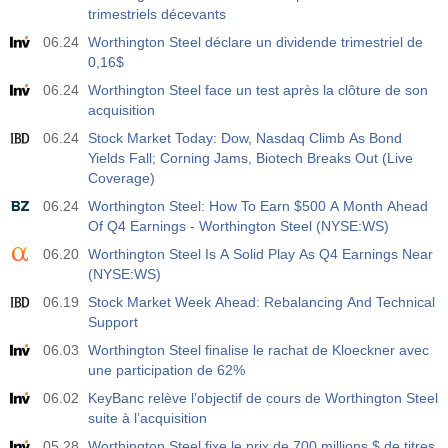
trimestriels décevants
06.24
Worthington Steel déclare un dividende trimestriel de
0,16$
06.24
Worthington Steel face un test après la clôture de son
acquisition
06.24
Stock Market Today: Dow, Nasdaq Climb As Bond
Yields Fall; Corning Jams, Biotech Breaks Out (Live
Coverage)
06.24
Worthington Steel: How To Earn $500 A Month Ahead
Of Q4 Earnings - Worthington Steel (NYSE:WS)
06.20
Worthington Steel Is A Solid Play As Q4 Earnings Near
(NYSE:WS)
06.19
Stock Market Week Ahead: Rebalancing And Technical
Support
06.03
Worthington Steel finalise le rachat de Kloeckner avec
une participation de 62%
06.02
KeyBanc relève l’objectif de cours de Worthington Steel
suite à l’acquisition
05.28
Worthington Steel fixe le prix de 700 millions $ de titres