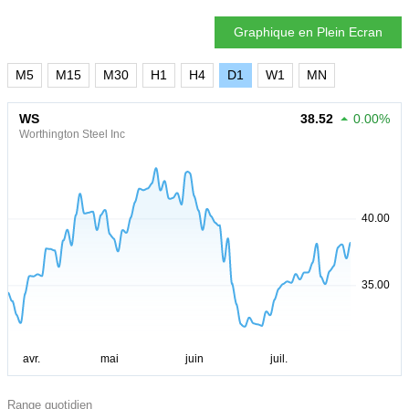
Graphique en Plein Ecran
M5
M15
M30
H1
H4
D1
W1
MN
WS
38.52
0.00%
Worthington Steel Inc
Range quotidien