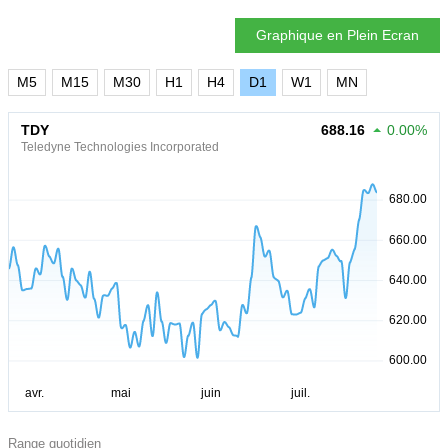
Graphique en Plein Ecran
M5
M15
M30
H1
H4
D1
W1
MN
TDY
688.16
0.00%
Teledyne Technologies Incorporated
Range quotidien