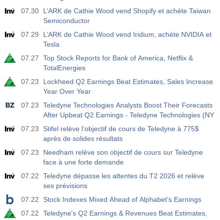
17:00
Baker Hughes Nombre total de plates-formes aux
États-Unis
07.30
L’ARK de Cathie Wood vend Shopify et achète Taiwan
USD
Semiconductor
Act
Fcst
Prev
588
07.29
L’ARK de Cathie Wood vend Iridium, achète NVIDIA et
Tesla
19:00
Crédit à la consommation de la Réserve Fédérale
07.27
Top Stock Reports for Bank of America, Netflix &
m/m
TotalEnergies
USD
Act
Fcst
Prev
07.23
Lockheed Q2 Earnings Beat Estimates, Sales Increase
$​11.44 B
$​-0.18 B
Year Over Year
07.23
Teledyne Technologies Analysts Boost Their Forecasts
19:30
Positions nettes non commerciales de CFTC Gold
After Upbeat Q2 Earnings - Teledyne Technologies (NY
Act
Fcst
Prev
USD
07.23
Stifel relève l’objectif de cours de Teledyne à 775$
182.1 K
après de solides résultats
07.23
Needham relève son objectif de cours sur Teledyne
19:30
Positions nettes non commerciales du pétrole brut
CFTC
face à une forte demande
USD
Act
Fcst
Prev
07.22
Teledyne dépasse les attentes du T2 2026 et relève
120.1 K
ses prévisions
07.22
Stock Indexes Mixed Ahead of Alphabet’s Earnings
19:30
CFTC S&amp;P 500 Positions nettes non
07.22
Teledyne's Q2 Earnings & Revenues Beat Estimates,
commerciales