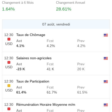
Changement à 6 Mois
Changement Annuel
1.64%
28.61%
07 août, vendredi
12:30
Taux de Chômage
Act
Fcst
Prev
USD
4.1%
4.2%
4.2%
12:30
Salaires non-agricoles
Act
Fcst
Prev
USD
-23 K
41 K
20 K
12:30
Taux de Participation
Act
Fcst
Prev
USD
61.4%
61.7%
61.5%
12:30
Rémunération Horaire Moyenne m/m
Act
Fcst
Prev