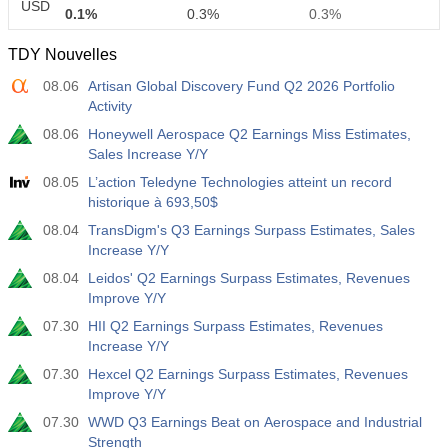
USD
0.1%
0.3%
0.3%
TDY Nouvelles
12:30
Rémunération Horaire Moyenne a/a
08.06
Artisan Global Discovery Fund Q2 2026 Portfolio
Act
Fcst
Prev
USD
Activity
3.2%
3.5%
3.5%
08.06
Honeywell Aerospace Q2 Earnings Miss Estimates,
Sales Increase Y/Y
12:30
Masses Salariales Privées Non-Agricoles
Act
Fcst
Prev
08.05
L’action Teledyne Technologies atteint un record
USD
30 K
40 K
30 K
historique à 693,50$
08.04
TransDigm's Q3 Earnings Surpass Estimates, Sales
12:30
Taux de Chômage U6
Increase Y/Y
Act
Fcst
Prev
08.04
Leidos' Q2 Earnings Surpass Estimates, Revenues
USD
7.9%
7.9%
7.9%
Improve Y/Y
07.30
HII Q2 Earnings Surpass Estimates, Revenues
17:00
Baker Hughes Nombre de plates-formes pétrolières
Increase Y/Y
américaines
07.30
Hexcel Q2 Earnings Surpass Estimates, Revenues
USD
Act
Fcst
Prev
Improve Y/Y
451
07.30
WWD Q3 Earnings Beat on Aerospace and Industrial
Strength