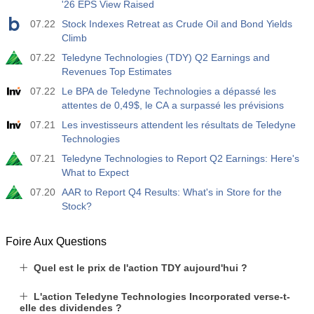
'26 EPS View Raised
USD
Act
Fcst
Prev
07.22
Stock Indexes Retreat as Crude Oil and Bond Yields
-17.2 K
Climb
07.22
Teledyne Technologies (TDY) Q2 Earnings and
19:30
CFTC Nasdaq 100 Positions nettes non commerciales
Revenues Top Estimates
Act
Fcst
Prev
USD
4.9 K
07.22
Le BPA de Teledyne Technologies a dépassé les
attentes de 0,49$, le CA a surpassé les prévisions
07.21
Les investisseurs attendent les résultats de Teledyne
Technologies
07.21
Teledyne Technologies to Report Q2 Earnings: Here's
What to Expect
07.20
AAR to Report Q4 Results: What's in Store for the
Stock?
Foire Aux Questions
Quel est le prix de l'action TDY aujourd'hui ?
L'action Teledyne Technologies Incorporated verse-t-
elle des dividendes ?