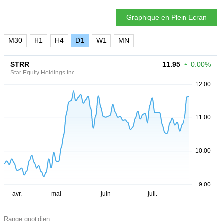
Graphique en Plein Ecran
M30
H1
H4
D1
W1
MN
STRR
11.95
0.00%
Star Equity Holdings Inc
Range quotidien