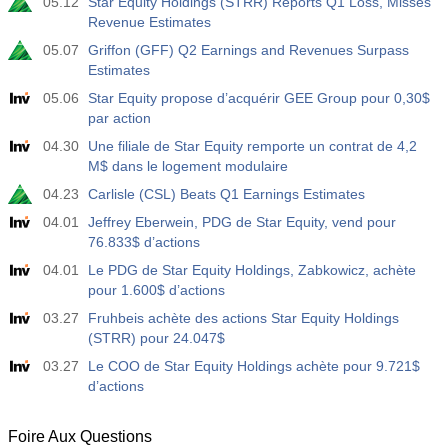
05.12
Star Equity Holdings (STRR) Reports Q1 Loss, Misses
Revenue Estimates
05.07
Griffon (GFF) Q2 Earnings and Revenues Surpass
Estimates
05.06
Star Equity propose d’acquérir GEE Group pour 0,30$
par action
04.30
Une filiale de Star Equity remporte un contrat de 4,2
M$ dans le logement modulaire
04.23
Carlisle (CSL) Beats Q1 Earnings Estimates
04.01
Jeffrey Eberwein, PDG de Star Equity, vend pour
76.833$ d’actions
04.01
Le PDG de Star Equity Holdings, Zabkowicz, achète
pour 1.600$ d’actions
03.27
Fruhbeis achète des actions Star Equity Holdings
(STRR) pour 24.047$
03.27
Le COO de Star Equity Holdings achète pour 9.721$
d’actions
Foire Aux Questions