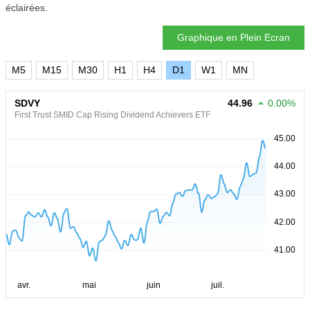
éclairées.
Graphique en Plein Ecran
M5
M15
M30
H1
H4
D1
W1
MN
SDVY
44.96
0.00%
First Trust SMID Cap Rising Dividend Achievers ETF