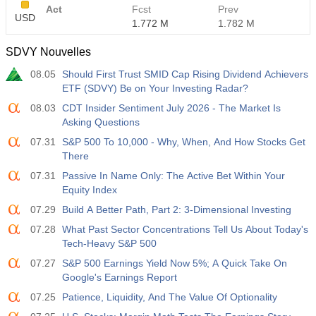
Act
Fcst
Prev
USD
1.772 M
1.782 M
SDVY Nouvelles
08.05
Should First Trust SMID Cap Rising Dividend Achievers
ETF (SDVY) Be on Your Investing Radar?
08.03
CDT Insider Sentiment July 2026 - The Market Is
Asking Questions
07.31
S&P 500 To 10,000 - Why, When, And How Stocks Get
There
07.31
Passive In Name Only: The Active Bet Within Your
Equity Index
07.29
Build A Better Path, Part 2: 3-Dimensional Investing
07.28
What Past Sector Concentrations Tell Us About Today's
Tech-Heavy S&P 500
07.27
S&P 500 Earnings Yield Now 5%; A Quick Take On
Google's Earnings Report
07.25
Patience, Liquidity, And The Value Of Optionality