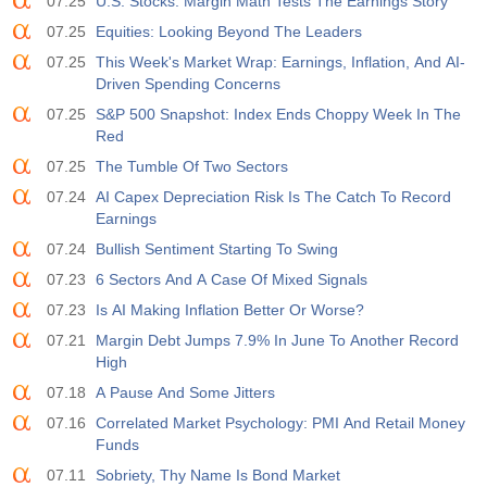
07.25
U.S. Stocks: Margin Math Tests The Earnings Story
07.25
Equities: Looking Beyond The Leaders
07.25
This Week's Market Wrap: Earnings, Inflation, And AI-
Driven Spending Concerns
07.25
S&P 500 Snapshot: Index Ends Choppy Week In The
Red
07.25
The Tumble Of Two Sectors
07.24
AI Capex Depreciation Risk Is The Catch To Record
Earnings
07.24
Bullish Sentiment Starting To Swing
07.23
6 Sectors And A Case Of Mixed Signals
07.23
Is AI Making Inflation Better Or Worse?
07.21
Margin Debt Jumps 7.9% In June To Another Record
High
07.18
A Pause And Some Jitters
07.16
Correlated Market Psychology: PMI And Retail Money
Funds
07.11
Sobriety, Thy Name Is Bond Market