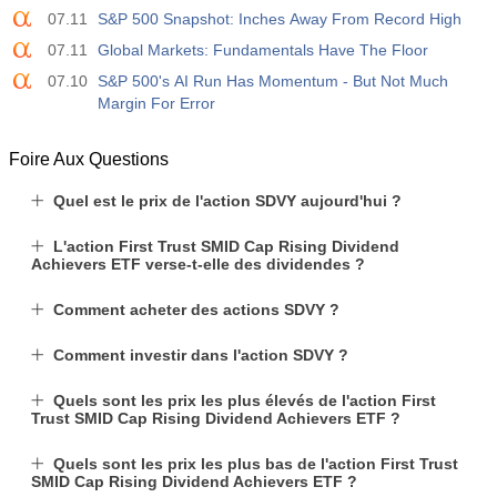
07.11
S&P 500 Snapshot: Inches Away From Record High
07.11
Global Markets: Fundamentals Have The Floor
07.10
S&P 500's AI Run Has Momentum - But Not Much
Margin For Error
Foire Aux Questions
Quel est le prix de l'action SDVY aujourd'hui ?
L'action First Trust SMID Cap Rising Dividend
Achievers ETF verse-t-elle des dividendes ?
Comment acheter des actions SDVY ?
Comment investir dans l'action SDVY ?
Quels sont les prix les plus élevés de l'action First
Trust SMID Cap Rising Dividend Achievers ETF ?
Quels sont les prix les plus bas de l'action First Trust
SMID Cap Rising Dividend Achievers ETF ?