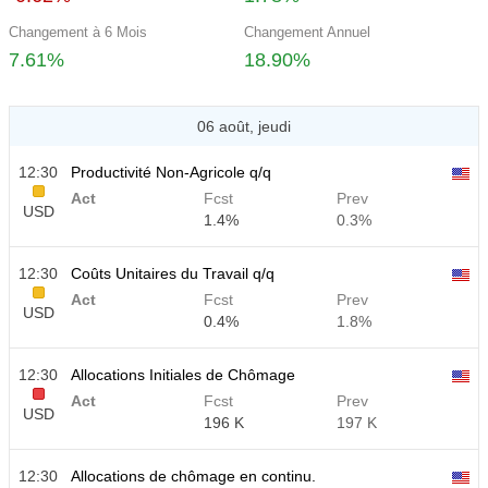
Changement à 6 Mois
Changement Annuel
7.61%
18.90%
06 août, jeudi
12:30
Productivité Non-Agricole q/q
Act
Fcst
Prev
USD
1.4%
0.3%
12:30
Coûts Unitaires du Travail q/q
Act
Fcst
Prev
USD
0.4%
1.8%
12:30
Allocations Initiales de Chômage
Act
Fcst
Prev
USD
196 K
197 K
12:30
Allocations de chômage en continu.