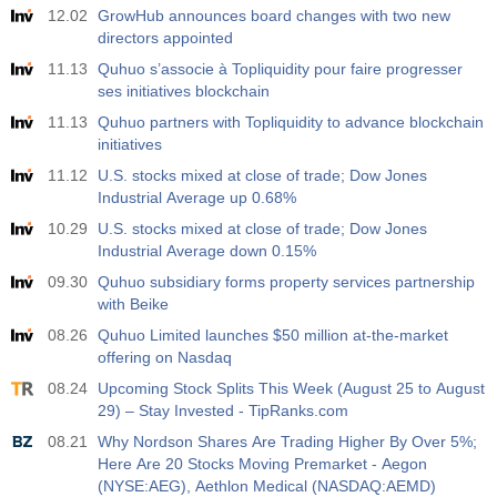
12.02
GrowHub announces board changes with two new
directors appointed
11.13
Quhuo s’associe à Topliquidity pour faire progresser
ses initiatives blockchain
11.13
Quhuo partners with Topliquidity to advance blockchain
initiatives
11.12
U.S. stocks mixed at close of trade; Dow Jones
Industrial Average up 0.68%
10.29
U.S. stocks mixed at close of trade; Dow Jones
Industrial Average down 0.15%
09.30
Quhuo subsidiary forms property services partnership
with Beike
08.26
Quhuo Limited launches $50 million at-the-market
offering on Nasdaq
08.24
Upcoming Stock Splits This Week (August 25 to August
29) – Stay Invested - TipRanks.com
08.21
Why Nordson Shares Are Trading Higher By Over 5%;
Here Are 20 Stocks Moving Premarket - Aegon
(NYSE:AEG), Aethlon Medical (NASDAQ:AEMD)