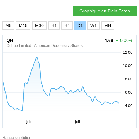
Graphique en Plein Ecran
M5
M15
M30
H1
H4
D1
W1
MN
QH
4.68
0.00%
Quhuo Limited - American Depository Shares
Range quotidien