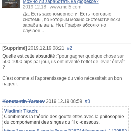
Можно ли заработать на форексе?
2019.12.18
www.mql5.com
Да. Есть закономерности. Есть торговые
системы, по которым можно систематически
зарабатывать, Нет. График абсолютно
случаен...
[Supprimé]
2019.12.19 08:21
#2
Quelle est cette absurdité :
"pour gagner quelque chose sur
500-1000 pips par jour, ils ont inventé l'effet de levier élevé"
?
C'est comme si l'apprentissage du vélo nécessitait un bon
nageur.
Konstantin Yartsev
2019.12.19 08:59
#3
Vladimir Tkach
:
Combinons la théorie des gouttelettes avec la philosophie
du comportement des singes du fil ci-dessous.