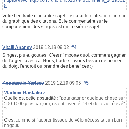
https://www.mql5.com/ru/forum/328744#comment_1429552
8
Votre lien traite d'un autre sujet : le caractère aléatoire ou non
du graphique des citations. Et le commentaire sur le
comportement des singes est un troisième sujet.
Vitalii Ananev
2019.12.19 09:02
#4
Singes, pluie, gouttes. C'est n'importe quoi, comment gagner
de l'argent avec ça. Nous, traders, avons besoin de pointer
du doigt l'endroit où prendre des bénéfices :)
Konstantin Yartsev
2019.12.19 09:05
#5
Vladimir Baskakov
:
Quelle est cette absurdité :
"pour gagner quelque chose sur
500-1000 pips par jour, ils ont inventé l'effet de levier élevé"
?
C'est
comme si l'apprentissage du vélo nécessitait un bon
nageur
.