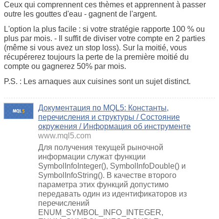
Ceux qui comprennent ces thèmes et apprennent à passer
outre les gouttes d'eau - gagnent de l'argent.
L'option la plus facile : si votre stratégie rapporte 100 % ou
plus par mois. - Il suffit de diviser votre compte en 2 parties
(même si vous avez un stop loss). Sur la moitié, vous
récupérerez toujours la perte de la première moitié du
compte ou gagnerez 50% par mois.
P.S. : Les arnaques aux cuisines sont un sujet distinct.
Документация по MQL5: Константы,
перечисления и структуры / Состояние
окружения / Информация об инструменте
www.mql5.com
Для получения текущей рыночной
информации служат функции
SymbolInfoInteger(), SymbolInfoDouble() и
SymbolInfoString(). В качестве второго
параметра этих функций допустимо
передавать один из идентификаторов из
перечислений
ENUM_SYMBOL_INFO_INTEGER,