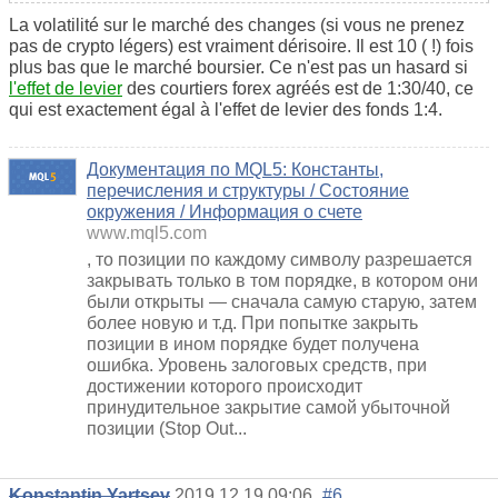
La volatilité sur le marché des changes (si vous ne prenez
pas de crypto légers) est vraiment dérisoire. Il est 10 ( !) fois
plus bas que le marché boursier. Ce n'est pas un hasard si
l'effet de levier
des courtiers forex agréés est de 1:30/40, ce
qui est exactement égal à l'effet de levier des fonds 1:4.
Документация по MQL5: Константы,
перечисления и структуры / Состояние
окружения / Информация о счете
www.mql5.com
, то позиции по каждому символу разрешается
закрывать только в том порядке, в котором они
были открыты — сначала самую старую, затем
более новую и т.д. При попытке закрыть
позиции в ином порядке будет получена
ошибка. Уровень залоговых средств, при
достижении которого происходит
принудительное закрытие самой убыточной
позиции (Stop Out...
Konstantin Yartsev
2019.12.19 09:06
#6