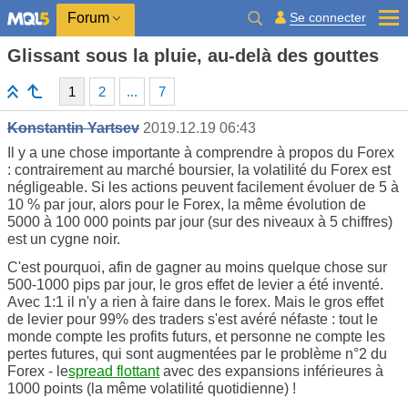
Se connecter
Forum
Glissant sous la pluie, au-delà des gouttes
1
2
...
7
Konstantin Yartsev
2019.12.19 06:43
Il y a une chose importante à comprendre à propos du Forex
: contrairement au marché boursier, la volatilité du Forex est
négligeable. Si les actions peuvent facilement évoluer de 5 à
10 % par jour, alors pour le Forex, la même évolution de
5000 à 100 000 points par jour (sur des niveaux à 5 chiffres)
est un cygne noir.
C'est pourquoi, afin de gagner au moins quelque chose sur
500-1000 pips par jour, le gros effet de levier a été inventé.
Avec 1:1 il n'y a rien à faire dans le forex. Mais le gros effet
de levier pour 99% des traders s'est avéré néfaste : tout le
monde compte les profits futurs, et personne ne compte les
pertes futures, qui sont augmentées par le problème n°2 du
Forex - le
spread flottant
avec des expansions inférieures à
1000 points (la même volatilité quotidienne) !