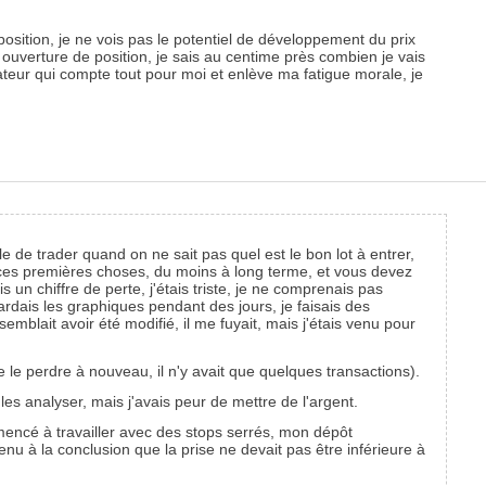
position, je ne vois pas le potentiel de développement du prix
e ouverture de position, je sais au centime près combien je vais
icateur qui compte tout pour moi et enlève ma fatigue morale, je
 de trader quand on ne sait pas quel est le bon lot à entrer,
ces premières choses, du moins à long terme, et vous devez
un chiffre de perte, j'étais triste, je ne comprenais pas
ardais les graphiques pendant des jours, je faisais des
 semblait avoir été modifié, il me fuyait, mais j'étais venu pour
 le perdre à nouveau, il n'y avait que quelques transactions).
s analyser, mais j'avais peur de mettre de l'argent.
mmencé à travailler avec des stops serrés, mon dépôt
venu à la conclusion que la prise ne devait pas être inférieure à