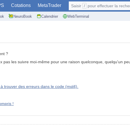
PS
Cotations
MetaTrader
Saisir
/
pour effectuer la recherche: @user
ok
NeuroBook
Calendrier
WebTerminal
nt ?
x pas les suivre moi-même pour une raison quelconque, quelqu'un peut-
 à trouver des erreurs dans le code (mql4).
ompris !