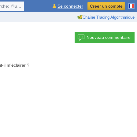
, $symbol, ...
Se connecter
Créer un compte
Chaîne Trading Algorithmique
Nouveau commentaire
il m'éclairer ?