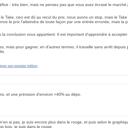
néfice - très bien, mais ne pensez pas que vous avez écrasé le marché 
e Take, ceci est dû au recul du prix, nous avons un stop, mais le Take e
e prix l'atteindra de toute façon par une entrée erronée, mais la perte
 la conclusion vous appartient. Il est important d'apprendre à accepter
tes, mais pour gagner, en d'autres termes, il travaille sans arrêt dep
ts.
gner son premier million
ns, et une prévision d'environ +40% au dépo.
e n'en ai pas, je suis encore plus dans le rouge, et puis selon le graphiq
op loss, je suis dans le rouge.