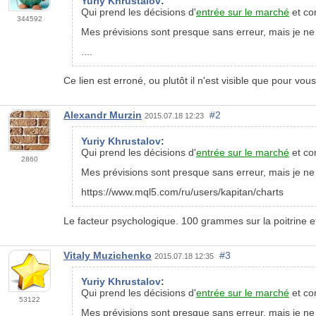
Yuriy Khrustalov
:
Qui prend les décisions d'
entrée sur le marché
et co
344592
Mes prévisions sont presque sans erreur, mais je ne
....
Ce lien est erroné, ou plutôt il n'est visible que pour vo
Alexandr Murzin
#2
2015.07.18 12:23
Yuriy Khrustalov
:
Qui prend les décisions d'
entrée sur le marché
et co
2860
Mes prévisions sont presque sans erreur, mais je ne
https://www.mql5.com/ru/users/kapitan/charts
Le facteur psychologique. 100 grammes sur la poitrine et 
Vitaly Muzichenko
#3
2015.07.18 12:35
Yuriy Khrustalov
:
Qui prend les décisions d'
entrée sur le marché
et co
53122
Mes prévisions sont presque sans erreur, mais je ne