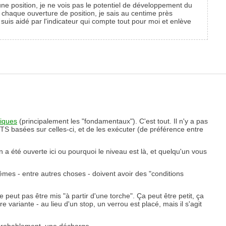
une position, je ne vois pas le potentiel de développement du
nt chaque ouverture de position, je sais au centime près
 suis aidé par l'indicateur qui compte tout pour moi et enlève
iques
(principalement les "fondamentaux"). C'est tout. Il n'y a pas
s TS basées sur celles-ci, et de les exécuter (de préférence entre
 été ouverte ici ou pourquoi le niveau est là, et quelqu'un vous
êmes - entre autres choses - doivent avoir des "conditions
peut pas être mis "à partir d'une torche". Ça peut être petit, ça
e variante - au lieu d'un stop, un verrou est placé, mais il s'agit
 probablement, une décharge.