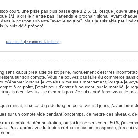
top court, une prise pas plus basse que 1/2.5. Si, lorsque j'ouvre une 
 que 1/1, alors je n'entre pas, j'attends le prochain signal. Avant chaqu
 dans la position suivante "avec le sourire". Mais je suis aidé par l'ind
s j'y suis déjà préparé.
s
une stratégie commerciale basée
 sans calcul préalable de lot/perte, moralement c'est très inconfortable
 restera sur son compte. Vous ne pouvez pas faire du commerce sans 
urs m'énerver lorsque je voyais un mauvais mouvement, lorsque je voyais 
ompte à ce point, j'avais peur d'entrer à nouveau sur le marché, je reg
je traçais des niveaux - je n'entrais pas. Je suis entré à nouveau, le prix
qu'à minuit, le second gardé longtemps, environ 3 jours, j'avais peur de
ues sur un compte vide pendant longtemps, de mettre des niveaux, de le
rir un compte de démonstration, où j'ai laissé seulement 50 $, j'ai co
ivais. Puis, après avoir lu toutes sortes de textes de sagesse, j'en suis 
vement.