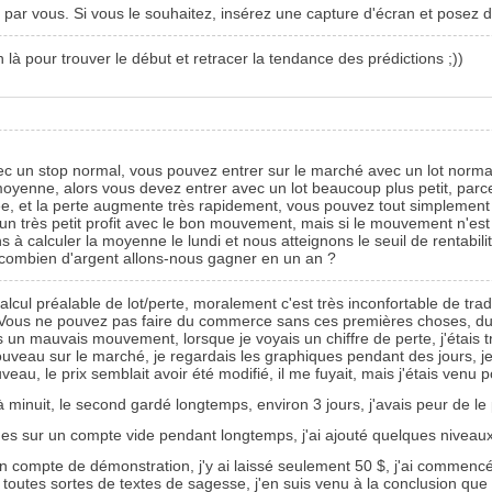
que par vous. Si vous le souhaitez, insérez une capture d'écran et posez
n là pour trouver le début et retracer la tendance des prédictions ;))
 un stop normal, vous pouvez entrer sur le marché avec un lot normal e
a moyenne, alors vous devez entrer avec un lot beaucoup plus petit, par
ésirée, et la perte augmente très rapidement, vous pouvez tout simplemen
un très petit profit avec le bon mouvement, mais si le mouvement n'est
à calculer la moyenne le lundi et nous atteignons le seuil de rentabilit
 combien d'argent allons-nous gagner en un an ?
lcul préalable de lot/perte, moralement c'est très inconfortable de tra
. Vous ne pouvez pas faire du commerce sans ces premières choses, du 
s un mauvais mouvement, lorsque je voyais un chiffre de perte, j'étais t
uveau sur le marché, je regardais les graphiques pendant des jours, je 
uveau, le prix semblait avoir été modifié, il me fuyait, mais j'étais venu
 minuit, le second gardé longtemps, environ 3 jours, j'avais peur de le 
es sur un compte vide pendant longtemps, j'ai ajouté quelques niveaux, 
un compte de démonstration, j'y ai laissé seulement 50 $, j'ai commencé
lu toutes sortes de textes de sagesse, j'en suis venu à la conclusion que 