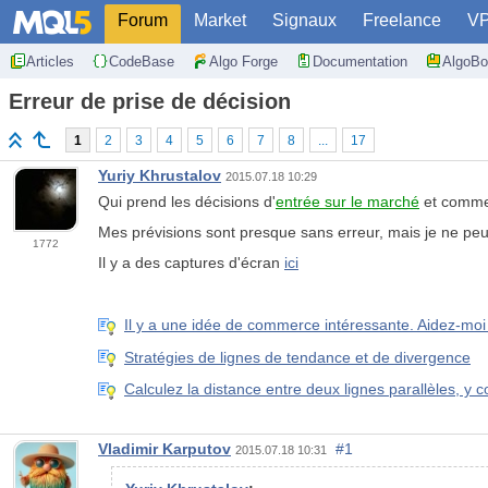
Forum
Market
Signaux
Freelance
V
Articles
CodeBase
Algo Forge
Documentation
AlgoBo
Erreur de prise de décision
1
2
3
4
5
6
7
8
...
17
Yuriy Khrustalov
2015.07.18 10:29
Qui prend les décisions d'
entrée sur le marché
et comme
Mes prévisions sont presque sans erreur, mais je ne peu
1772
Il y a des captures d'écran
ici
Il y a une idée de commerce intéressante. Aidez-moi
Stratégies de lignes de tendance et de divergence
Calculez la distance entre deux lignes parallèles, y c
Vladimir Karputov
#1
2015.07.18 10:31