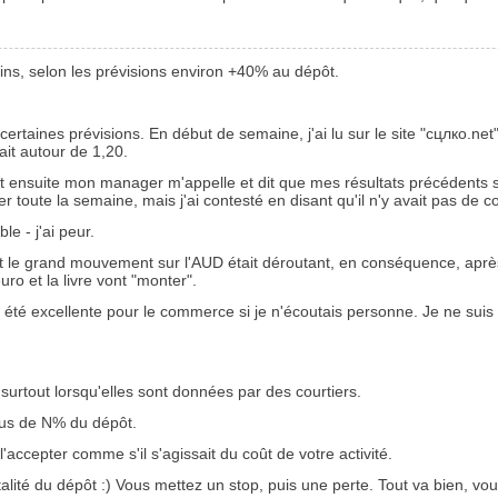
oins, selon les prévisions environ +40% au dépôt.
rtaines prévisions. En début de semaine, j'ai lu sur le site "сцлко.net" 
ait autour de 1,20.
 et ensuite mon manager m'appelle et dit que mes résultats précédents s
ter toute la semaine, mais j'ai contesté en disant qu'il n'y avait pas de 
e - j'ai peur.
le grand mouvement sur l'AUD était déroutant, en conséquence, après ch
uro et la livre vont "monter".
été excellente pour le commerce si je n'écoutais personne. Je ne suis p
, surtout lorsqu'elles sont données par des courtiers.
lus de N% du dépôt.
l'accepter comme s'il s'agissait du coût de votre activité.
alité du dépôt :) Vous mettez un stop, puis une perte. Tout va bien, vo