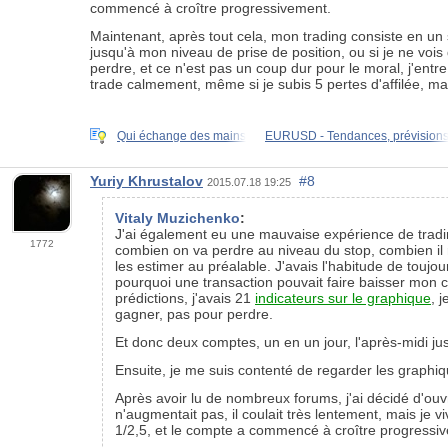
commencé à croître progressivement.
Maintenant, après tout cela, mon trading consiste en un s
jusqu'à mon niveau de prise de position, ou si je ne vois
perdre, et ce n'est pas un coup dur pour le moral, j'entre
trade calmement, même si je subis 5 pertes d'affilée, mai
Qui échange des mains
EURUSD - Tendances, prévision
Yuriy Khrustalov
#8
2015.07.18 19:25
Vitaly Muzichenko
:
J'ai également eu une mauvaise expérience de trading
1772
combien on va perdre au niveau du stop, combien il
les estimer au préalable. J'avais l'habitude de toujo
pourquoi une transaction pouvait faire baisser mon c
prédictions, j'avais 21
indicateurs sur le graphique
, 
gagner, pas pour perdre.
Et donc deux comptes, un en un jour, l'après-midi jus
Ensuite, je me suis contenté de regarder les graphiq
Après avoir lu de nombreux forums, j'ai décidé d'ouv
n'augmentait pas, il coulait très lentement, mais je v
1/2,5, et le compte a commencé à croître progressi