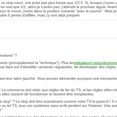
un stop court, une prise pas plus basse que 1/2.5. Si, lorsque j'ouvre 
 ne vois que 1/1, alors je n'entre pas, j'attends le prochain signal. Ava
ur le moral, j'entre dans la position suivante "avec le sourire". Mais je
is 5 pertes d'affilée, mais j'y suis déjà préparé.
évisions" ?
ents (principalement la "technique"). Plus les
indicateurs macroéconom
se faire est d'identifier certaines régularités, de développer des règle
eut leur talon gauche. Vous pouvez demander pourquoi une transaction a
 Le commerce doit obéir aux règles de fer du TS, et les règles elles-m
les elles cessent de fonctionner et doivent être remplacées.
stop" ? Le stop doit être exactement comme votre TS le prescrit ! Il ne 
 un tel TS, tous ces systèmes sans arrêt perdent sur l'histoire. Une autr
r".
s n'obtiendrez que des déceptions et, au mieux, des pertes. Ou plus