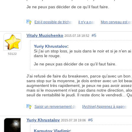
Je ne peux pas décider de ce qu'il faut faire.
Est-il possible de tricher
il n'y a pas
Mon cerveau est e
Vitaly Muzichenko
#5
2015.07.18 18:52
Yuriy Khrustalov
:
Si j'ai un stop loss, je suis dans le noir et si je n'en
53122
dans le rouge.
Je ne peux pas décider de ce qu'il faut faire.
J'ai refusé de faire du breakeven, parce qu'avec un bon
sans stop sur la moyenne, je dois entrer avec un lot beau
augmentent très rapidement, je peux ne pas avoir assez d
mais si le mouvement n'est pas dans notre direction, al
seuil de rentabilité le jeudi. Il reste donc le vendredi
Saisir un renversement de
[Archive] Apprenez à gagner
Yuriy Khrustalov
#6
2015.07.18 19:06
Karputov Vladimir
: