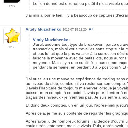
Le lien donné est erroné, ou plutôt il n'est visible 
1772
J'ai mis à jour le lien, il y a beaucoup de captures d'écra
Vitaly Muzichenko
#7
2015.07.18 19:20
Vitaly Muzichenko
:
J'ai abandonné tout type de breakeven, parce qu'avec
53122
transaction, mais si vous travaillez sans stop sur l
et pas le fait que le prix va aller à la correction d
faisons la moyenne avec de petits lots, nous aurons 
moyenne. Mais il y a une subtilité : nous commençons 
pendant la semaine, en perdant 3 à 5 positions ? Et
J'ai aussi eu une mauvaise expérience de trading sans ca
au niveau du stop, combien il va rester sur son compte
J'avais l'habitude de toujours m'énerver lorsque je voyai
baisser mon compte à ce point, j'avais peur d'entrer à no
traçais des niveaux - je n'entrais pas. Je suis entré à no
Et donc deux comptes, un en un jour, l'après-midi jusqu'à
Après cela, je me suis contenté de regarder les graphiqu
Après avoir lu de nombreux forums, j'ai décidé d'ouvrir 
coulait très lentement, mais je vivais. Puis, après avoir 