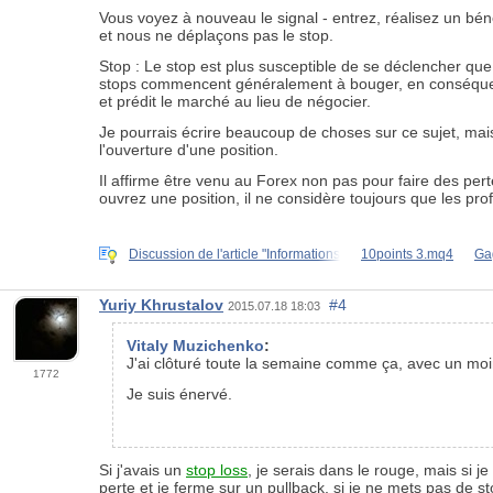
Vous voyez à nouveau le signal - entrez, réalisez un bé
et nous ne déplaçons pas le stop.
Stop : Le stop est plus susceptible de se déclencher que l
stops commencent généralement à bouger, en conséquence l
et prédit le marché au lieu de négocier.
Je pourrais écrire beaucoup de choses sur ce sujet, mais
l'ouverture d'une position.
Il affirme être venu au Forex non pas pour faire des per
ouvrez une position, il ne considère toujours que les profi
Discussion de l'article "Informations
10points 3.mq4
Ga
Yuriy Khrustalov
#4
2015.07.18 18:03
Vitaly Muzichenko
:
J'ai clôturé toute la semaine comme ça, avec un moi
1772
Je suis énervé.
Si j'avais un
stop loss
, je serais dans le rouge, mais si j
perte et je ferme sur un pullback, si je ne mets pas de st