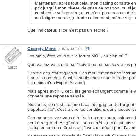
Maintenant, après tout cela, mon trading consiste en 
prix jusqu'à mon niveau de prise de position, ou si je
combien je vais perdre, et ce n'est pas un coup dur po
ma fatigue morale, je trade calmement, même si je sub
Quel indicateur, si ce n'est pas un secret ?
Georgiy Merts
#9
2015.07.18 19:36
Les amis, êtes-vous sur le forum MQL, ou bien où ?
Que voulez-vous dire par "suivre ou ne pas suivre les pr
10325
Il existe des statistiques sur les mouvements des instrum
d'autres données. Ainsi, la seule chose que le trader puis
les mains d'un Expert Advisor).
Mais après avoir lu ceci, les gens échangent comme le v
donnera une réponse sensée...
Mes amis, ce n'est pas une façon de gagner de l'argent !
d'applicabilité", c'est-à-dire les conditions dans lesquel
Comment pouvez-vous dire "soit un gros stop, soit pas de 
peut être grand. En général, sans arrêt - je n'ai jamais vu
pratiquement du même stop, "avec un dépôt pour l'aveni
Ne prenez pas le chemin de Danik-Moguch-Giavata ! Vou