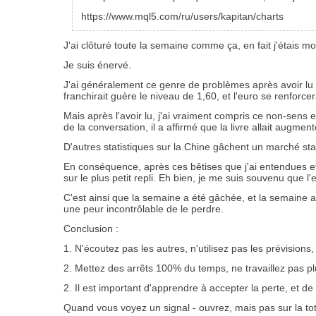
https://www.mql5.com/ru/users/kapitan/charts
J'ai clôturé toute la semaine comme ça, en fait j'étais m
Je suis énervé.
J'ai généralement ce genre de problèmes après avoir lu ce
franchirait guère le niveau de 1,60, et l'euro se renforcer
Mais après l'avoir lu, j'ai vraiment compris ce non-sens
de la conversation, il a affirmé que la livre allait augmen
D'autres statistiques sur la Chine gâchent un marché stabl
En conséquence, après ces bêtises que j'ai entendues et 
sur le plus petit repli. Eh bien, je me suis souvenu que l'e
C'est ainsi que la semaine a été gâchée, et la semaine a 
une peur incontrôlable de le perdre.
Conclusion :
1. N'écoutez pas les autres, n'utilisez pas les prévisions
2. Mettez des arrêts 100% du temps, ne travaillez pas p
2. Il est important d'apprendre à accepter la perte, et de 
Quand vous voyez un signal - ouvrez, mais pas sur la tot