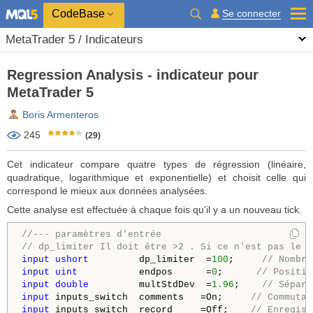
CodeBase
Se connecter
MetaTrader 5 / Indicateurs
Regression Analysis - indicateur pour
MetaTrader 5
Boris Armenteros
245
(29)
Cet indicateur compare quatre types de régression (linéaire,
quadratique, logarithmique et exponentielle) et choisit celle qui
correspond le mieux aux données analysées.
Cette analyse est effectuée à chaque fois qu'il y a un nouveau tick.
//--- paramètres d'entrée
// dp_limiter Il doit être >2 . Si ce n'est pas le c
input
ushort
         dp_limiter  =
100
;     
// Nombre
input
uint
           endpos      =
0
;      
// Positio
input
double
         multStdDev  =
1.96
;   
 // Sépara
input
 inputs_switch  comments   =On;     
// Commutat
input
 inputs_switch  record     =Off;    
// Enregist