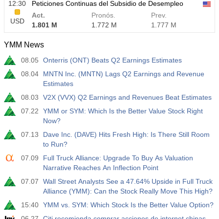
12:30
Peticiones Continuas del Subsidio de Desempleo
Act.
Pronós.
Prev.
USD
1.801 M
1.772 M
1.777 M
YMM News
08.05
Onterris (ONT) Beats Q2 Earnings Estimates
08.04
MNTN Inc. (MNTN) Lags Q2 Earnings and Revenue
Estimates
08.03
V2X (VVX) Q2 Earnings and Revenues Beat Estimates
07.22
YMM or SYM: Which Is the Better Value Stock Right
Now?
07.13
Dave Inc. (DAVE) Hits Fresh High: Is There Still Room
to Run?
07.09
Full Truck Alliance: Upgrade To Buy As Valuation
Narrative Reaches An Inflection Point
07.07
Wall Street Analysts See a 47.64% Upside in Full Truck
Alliance (YMM): Can the Stock Really Move This High?
15:40
YMM vs. SYM: Which Stock Is the Better Value Option?
06.27
Citi recomienda comprar acciones de internet chinas