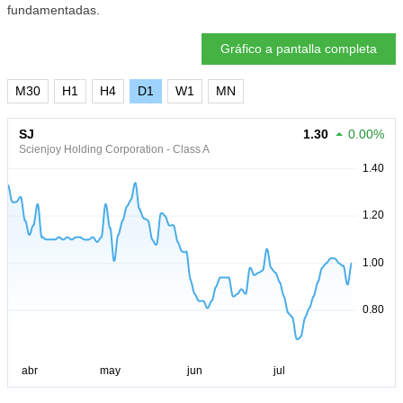
fundamentadas.
Gráfico a pantalla completa
M30
H1
H4
D1
W1
MN
SJ
1.30
0.00%
Scienjoy Holding Corporation - Class A